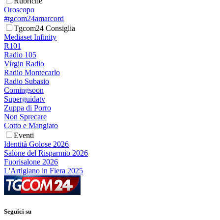
Rubriche
Oroscopo
#tgcom24amarcord
Tgcom24 Consiglia
Mediaset Infinity
R101
Radio 105
Virgin Radio
Radio Montecarlo
Radio Subasio
Comingsoon
Superguidatv
Zuppa di Porro
Non Sprecare
Cotto e Mangiato
Eventi
Identità Golose 2026
Salone del Risparmio 2026
Fuorisalone 2026
L'Artigiano in Fiera 2025
Seguici su