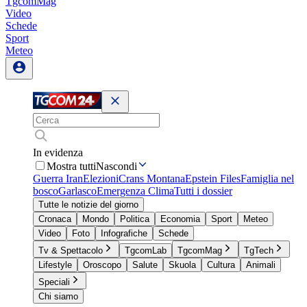
TgcomMag
Video
Schede
Sport
Meteo
In evidenza
Mostra tutti
Nascondi
Guerra Iran
Elezioni
Crans Montana
Epstein Files
Famiglia nel
bosco
Garlasco
Emergenza Clima
Tutti i dossier
Tutte le notizie del giorno
Cronaca
Mondo
Politica
Economia
Sport
Meteo
Video
Foto
Infografiche
Schede
Tv & Spettacolo
TgcomLab
TgcomMag
TgTech
Lifestyle
Oroscopo
Salute
Skuola
Cultura
Animali
Speciali
Chi siamo