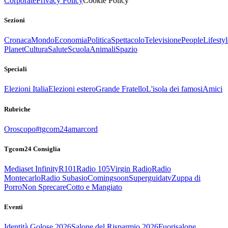
Corporate
Privacy Policy
Cookie Policy
Sezioni
Cronaca
Mondo
Economia
Politica
Spettacolo
Televisione
People
Lifestyl
Planet
Cultura
Salute
Scuola
Animali
Spazio
Speciali
Elezioni Italia
Elezioni estero
Grande Fratello
L'isola dei famosi
Amici
Rubriche
Oroscopo
#tgcom24amarcord
Tgcom24 Consiglia
Mediaset Infinity
R101
Radio 105
Virgin Radio
Radio
Montecarlo
Radio Subasio
Comingsoon
Superguidatv
Zuppa di
Porro
Non Sprecare
Cotto e Mangiato
Eventi
Identità Golose 2026
Salone del Risparmio 2026
Fuorisalone