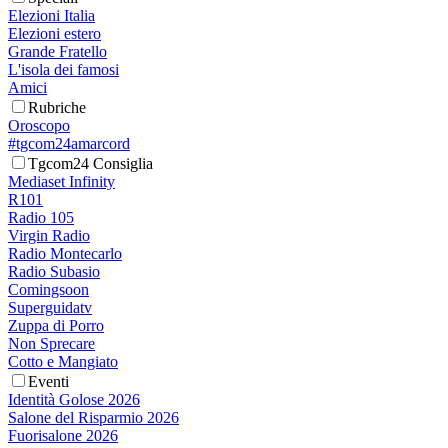
Elezioni Italia
Elezioni estero
Grande Fratello
L'isola dei famosi
Amici
Rubriche
Oroscopo
#tgcom24amarcord
Tgcom24 Consiglia
Mediaset Infinity
R101
Radio 105
Virgin Radio
Radio Montecarlo
Radio Subasio
Comingsoon
Superguidatv
Zuppa di Porro
Non Sprecare
Cotto e Mangiato
Eventi
Identità Golose 2026
Salone del Risparmio 2026
Fuorisalone 2026