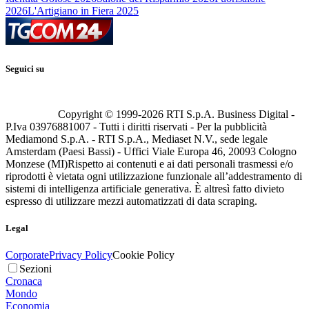
2026
L'Artigiano in Fiera 2025
Seguici su
Copyright © 1999-
2026
RTI S.p.A. Business Digital -
P.Iva 03976881007 - Tutti i diritti riservati - Per la pubblicità
Mediamond S.p.A. - RTI S.p.A., Mediaset N.V., sede legale
Amsterdam (Paesi Bassi) - Uffici Viale Europa 46, 20093 Cologno
Monzese (MI)
Rispetto ai contenuti e ai dati personali trasmessi e/o
riprodotti è vietata ogni utilizzazione funzionale all’addestramento di
sistemi di intelligenza artificiale generativa. È altresì fatto divieto
espresso di utilizzare mezzi automatizzati di data scraping.
Legal
Corporate
Privacy Policy
Cookie Policy
Sezioni
Cronaca
Mondo
Economia