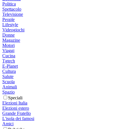
Politica
Spettacolo
Televisione
People
Lifestyle
Videogiochi
Donne
Magazine
Motori
Viaggi
Cucina
Tgtech
E-Planet
Cultura
Salute
Scuola
Animali
Spazio
Speciali
Elezioni Italia
Elezioni estero
Grande Fratello
L'isola dei famosi
Amici