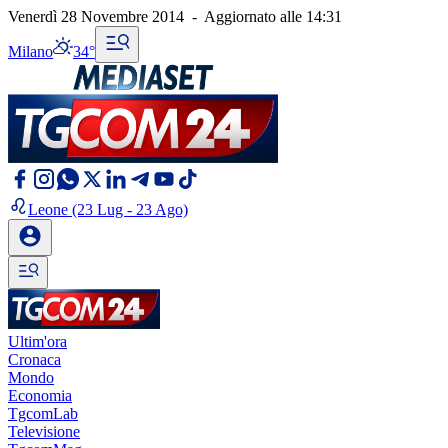
Venerdì 28 Novembre 2014
-
Aggiornato alle
14:31
Milano
34°
Leone
(23 Lug - 23 Ago)
Ultim'ora
Cronaca
Mondo
Economia
TgcomLab
Televisione