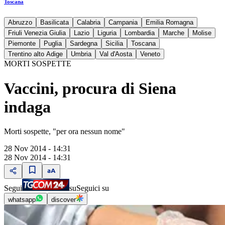
Toscana
Abruzzo
Basilicata
Calabria
Campania
Emilia Romagna
Friuli Venezia Giulia
Lazio
Liguria
Lombardia
Marche
Molise
Piemonte
Puglia
Sardegna
Sicilia
Toscana
Trentino alto Adige
Umbria
Val d'Aosta
Veneto
MORTI SOSPETTE
Vaccini, procura di Siena
indaga
Morti sospette, "per ora nessun nome"
28 Nov 2014 - 14:31
28 Nov 2014 - 14:31
Segui
su
Seguici su
whatsapp
discover