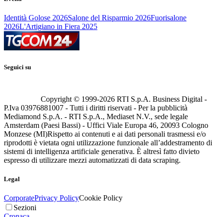
Identità Golose 2026
Salone del Risparmio 2026
Fuorisalone
2026
L'Artigiano in Fiera 2025
Seguici su
Copyright © 1999-
2026
RTI S.p.A. Business Digital -
P.Iva 03976881007 - Tutti i diritti riservati - Per la pubblicità
Mediamond S.p.A. - RTI S.p.A., Mediaset N.V., sede legale
Amsterdam (Paesi Bassi) - Uffici Viale Europa 46, 20093 Cologno
Monzese (MI)
Rispetto ai contenuti e ai dati personali trasmessi e/o
riprodotti è vietata ogni utilizzazione funzionale all’addestramento di
sistemi di intelligenza artificiale generativa. È altresì fatto divieto
espresso di utilizzare mezzi automatizzati di data scraping.
Legal
Corporate
Privacy Policy
Cookie Policy
Sezioni
Cronaca