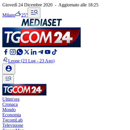
Giovedì 24 Dicembre 2020
-
Aggiornato alle
18:25
Milano
25°
Leone
(23 Lug - 23 Ago)
Ultim'ora
Cronaca
Mondo
Economia
TgcomLab
Televisione