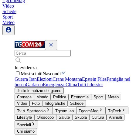
TgcomMag
Video
Schede
Sport
Meteo
In evidenza
Mostra tutti
Nascondi
Guerra Iran
Elezioni
Crans Montana
Epstein Files
Famiglia nel
bosco
Garlasco
Emergenza Clima
Tutti i dossier
Tutte le notizie del giorno
Cronaca
Mondo
Politica
Economia
Sport
Meteo
Video
Foto
Infografiche
Schede
Tv & Spettacolo
TgcomLab
TgcomMag
TgTech
Lifestyle
Oroscopo
Salute
Skuola
Cultura
Animali
Speciali
Chi siamo