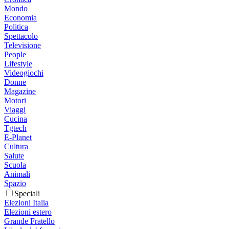
Mondo
Economia
Politica
Spettacolo
Televisione
People
Lifestyle
Videogiochi
Donne
Magazine
Motori
Viaggi
Cucina
Tgtech
E-Planet
Cultura
Salute
Scuola
Animali
Spazio
Speciali
Elezioni Italia
Elezioni estero
Grande Fratello