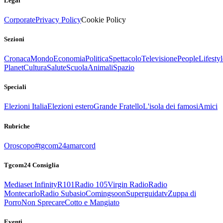
Legal
Corporate
Privacy Policy
Cookie Policy
Sezioni
Cronaca
Mondo
Economia
Politica
Spettacolo
Televisione
People
Lifestyl
Planet
Cultura
Salute
Scuola
Animali
Spazio
Speciali
Elezioni Italia
Elezioni estero
Grande Fratello
L'isola dei famosi
Amici
Rubriche
Oroscopo
#tgcom24amarcord
Tgcom24 Consiglia
Mediaset Infinity
R101
Radio 105
Virgin Radio
Radio
Montecarlo
Radio Subasio
Comingsoon
Superguidatv
Zuppa di
Porro
Non Sprecare
Cotto e Mangiato
Eventi