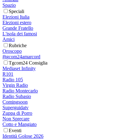
Spazio
Speciali
Elezioni Italia
Elezioni estero
Grande Fratello
L'isola dei famosi
Amici
Rubriche
Oroscopo
#tgcom24amarcord
Tgcom24 Consiglia
Mediaset Infinity
R101
Radio 105
Virgin Radio
Radio Montecarlo
Radio Subasio
Comingsoon
Superguidatv
Zuppa di Porro
Non Sprecare
Cotto e Mangiato
Eventi
Identità Golose 2026