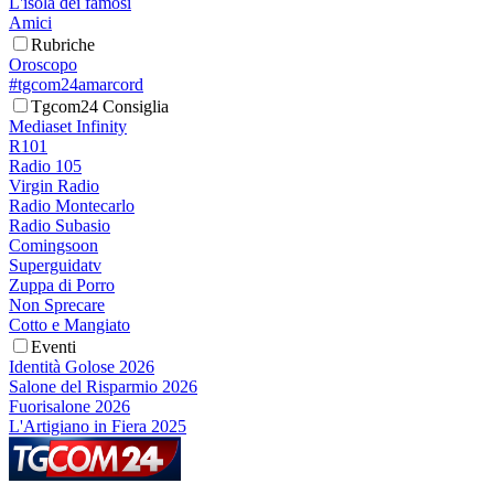
L'isola dei famosi
Amici
Rubriche
Oroscopo
#tgcom24amarcord
Tgcom24 Consiglia
Mediaset Infinity
R101
Radio 105
Virgin Radio
Radio Montecarlo
Radio Subasio
Comingsoon
Superguidatv
Zuppa di Porro
Non Sprecare
Cotto e Mangiato
Eventi
Identità Golose 2026
Salone del Risparmio 2026
Fuorisalone 2026
L'Artigiano in Fiera 2025