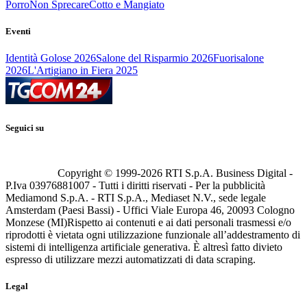
Porro
Non Sprecare
Cotto e Mangiato
Eventi
Identità Golose 2026
Salone del Risparmio 2026
Fuorisalone
2026
L'Artigiano in Fiera 2025
Seguici su
Copyright © 1999-
2026
RTI S.p.A. Business Digital -
P.Iva 03976881007 - Tutti i diritti riservati - Per la pubblicità
Mediamond S.p.A. - RTI S.p.A., Mediaset N.V., sede legale
Amsterdam (Paesi Bassi) - Uffici Viale Europa 46, 20093 Cologno
Monzese (MI)
Rispetto ai contenuti e ai dati personali trasmessi e/o
riprodotti è vietata ogni utilizzazione funzionale all’addestramento di
sistemi di intelligenza artificiale generativa. È altresì fatto divieto
espresso di utilizzare mezzi automatizzati di data scraping.
Legal