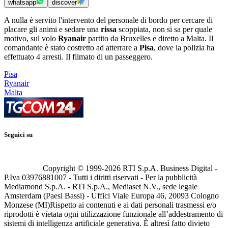
whatsapp
discover
A nulla è servito l'intervento del personale di bordo per cercare di
placare gli animi e sedare una
rissa
scoppiata, non si sa per quale
motivo, sul volo
Ryanair
partito da Bruxelles e diretto a Malta. Il
comandante è stato costretto ad atterrare a
Pisa
, dove la polizia ha
effettuato 4 arresti. Il filmato di un passeggero.
Pisa
Ryanair
Malta
Seguici su
Copyright © 1999-
2026
RTI S.p.A. Business Digital -
P.Iva 03976881007 - Tutti i diritti riservati - Per la pubblicità
Mediamond S.p.A. - RTI S.p.A., Mediaset N.V., sede legale
Amsterdam (Paesi Bassi) - Uffici Viale Europa 46, 20093 Cologno
Monzese (MI)
Rispetto ai contenuti e ai dati personali trasmessi e/o
riprodotti è vietata ogni utilizzazione funzionale all’addestramento di
sistemi di intelligenza artificiale generativa. È altresì fatto divieto