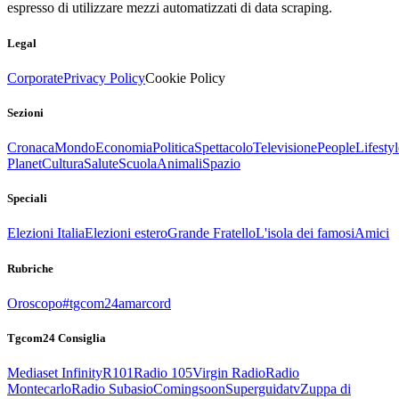
espresso di utilizzare mezzi automatizzati di data scraping.
Legal
Corporate
Privacy Policy
Cookie Policy
Sezioni
Cronaca
Mondo
Economia
Politica
Spettacolo
Televisione
People
Lifestyl
Planet
Cultura
Salute
Scuola
Animali
Spazio
Speciali
Elezioni Italia
Elezioni estero
Grande Fratello
L'isola dei famosi
Amici
Rubriche
Oroscopo
#tgcom24amarcord
Tgcom24 Consiglia
Mediaset Infinity
R101
Radio 105
Virgin Radio
Radio
Montecarlo
Radio Subasio
Comingsoon
Superguidatv
Zuppa di