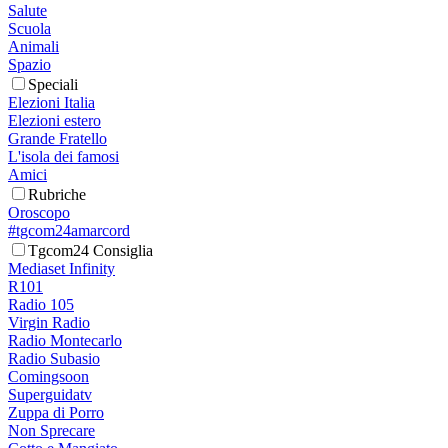
Salute
Scuola
Animali
Spazio
Speciali
Elezioni Italia
Elezioni estero
Grande Fratello
L'isola dei famosi
Amici
Rubriche
Oroscopo
#tgcom24amarcord
Tgcom24 Consiglia
Mediaset Infinity
R101
Radio 105
Virgin Radio
Radio Montecarlo
Radio Subasio
Comingsoon
Superguidatv
Zuppa di Porro
Non Sprecare