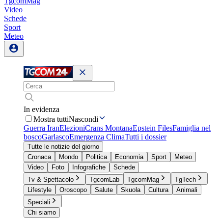
TgcomMag
Video
Schede
Sport
Meteo
In evidenza
Mostra tutti
Nascondi
Guerra Iran
Elezioni
Crans Montana
Epstein Files
Famiglia nel
bosco
Garlasco
Emergenza Clima
Tutti i dossier
Tutte le notizie del giorno
Cronaca
Mondo
Politica
Economia
Sport
Meteo
Video
Foto
Infografiche
Schede
Tv & Spettacolo
TgcomLab
TgcomMag
TgTech
Lifestyle
Oroscopo
Salute
Skuola
Cultura
Animali
Speciali
Chi siamo