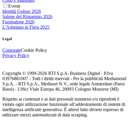
Cotto e Mangiato
Eventi
Identità Golose 2026
Salone del Risparmio 2026
Fuorisalone 2026
L'Artigiano in Fiera 2025
Legal
Corporate
Cookie Policy
Privacy Policy
Copyright © 1999-
2026
RTI S.p.A. Business Digital - P.Iva
03976881007 - Tutti i diritti riservati - Per la pubblicità Mediamond
S.p.A. - RTI S.p.A., Mediaset N.V., sede legale Amsterdam (Paesi
Bassi) - Uffici Viale Europa 46, 20093 Cologno Monzese (MI)
Rispetto ai contenuti e ai dati personali trasmessi e/o riprodotti è
vietata ogni utilizzazione funzionale all’addestramento di sistemi di
intelligenza artificiale generativa. È altresì fatto divieto espresso di
utilizzare mezzi automatizzati di data scraping.