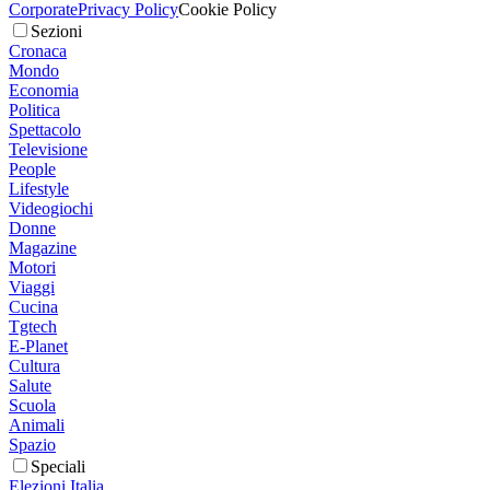
Corporate
Privacy Policy
Cookie Policy
Sezioni
Cronaca
Mondo
Economia
Politica
Spettacolo
Televisione
People
Lifestyle
Videogiochi
Donne
Magazine
Motori
Viaggi
Cucina
Tgtech
E-Planet
Cultura
Salute
Scuola
Animali
Spazio
Speciali
Elezioni Italia