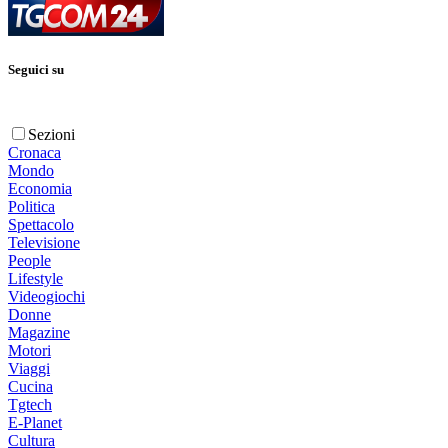
Seguici su
Sezioni
Cronaca
Mondo
Economia
Politica
Spettacolo
Televisione
People
Lifestyle
Videogiochi
Donne
Magazine
Motori
Viaggi
Cucina
Tgtech
E-Planet
Cultura