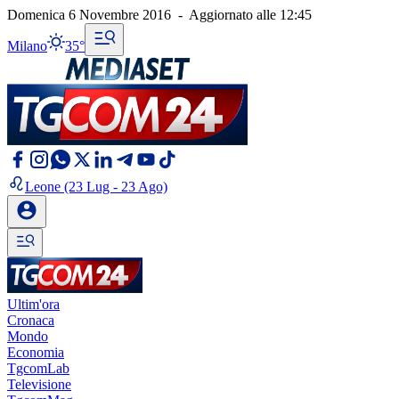
Domenica 6 Novembre 2016
-
Aggiornato alle
12:45
Milano
35°
Leone
(23 Lug - 23 Ago)
Ultim'ora
Cronaca
Mondo
Economia
TgcomLab
Televisione