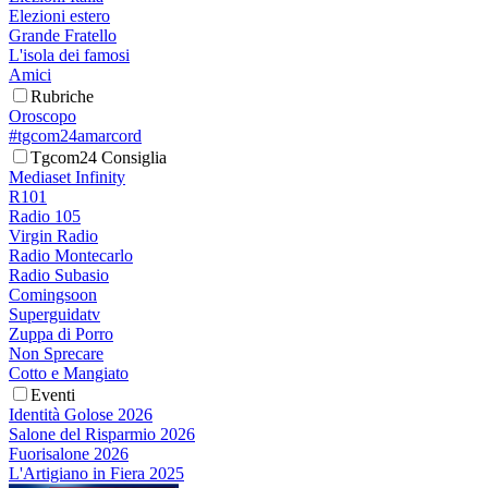
Elezioni estero
Grande Fratello
L'isola dei famosi
Amici
Rubriche
Oroscopo
#tgcom24amarcord
Tgcom24 Consiglia
Mediaset Infinity
R101
Radio 105
Virgin Radio
Radio Montecarlo
Radio Subasio
Comingsoon
Superguidatv
Zuppa di Porro
Non Sprecare
Cotto e Mangiato
Eventi
Identità Golose 2026
Salone del Risparmio 2026
Fuorisalone 2026
L'Artigiano in Fiera 2025