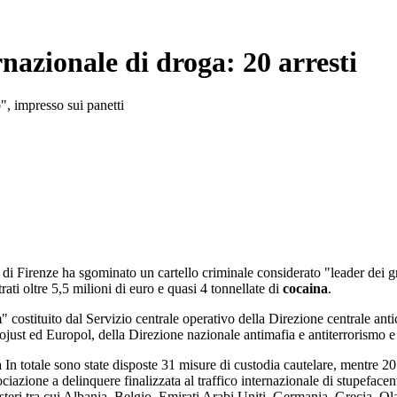
rnazionale di droga: 20 arresti
", impresso sui panetti
ia di Firenze ha sgominato un cartello criminale considerato "leader dei g
rati oltre 5,5 milioni di euro e quasi 4 tonnellate di
cocaina
.
" costituito dal Servizio centrale operativo della Direzione centrale ant
ojust ed Europol, della Direzione nazionale antimafia e antiterrorismo e 
a
In totale sono state disposte 31 misure di custodia cautelare, mentre 20 
sociazione a delinquere finalizzata al traffico internazionale di stupeface
esteri tra cui Albania, Belgio, Emirati Arabi Uniti, Germania, Grecia,