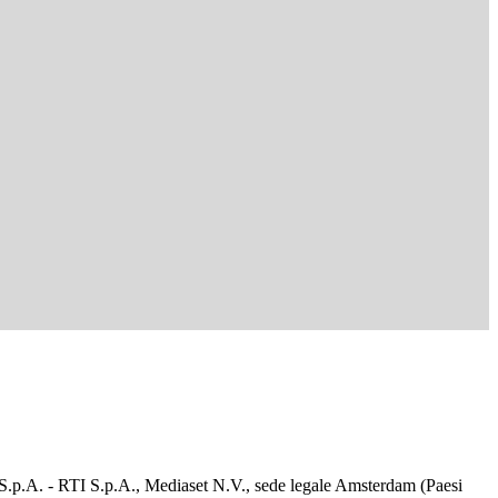
d S.p.A. - RTI S.p.A., Mediaset N.V., sede legale Amsterdam (Paesi