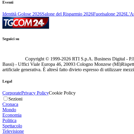
Eventi
Identità Golose 2026
Salone del Risparmio 2026
Fuorisalone 2026
L'Ar
Seguici su
Copyright © 1999-
2026
RTI S.p.A. Business Digital - P.I
Bassi) - Uffici Viale Europa 46, 20093 Cologno Monzese (MI)
Rispett
artificiale generativa. È altresì fatto divieto espresso di utilizzare mez
Legal
Corporate
Privacy Policy
Cookie Policy
Sezioni
Cronaca
Mondo
Economia
Politica
Spettacolo
Televisione