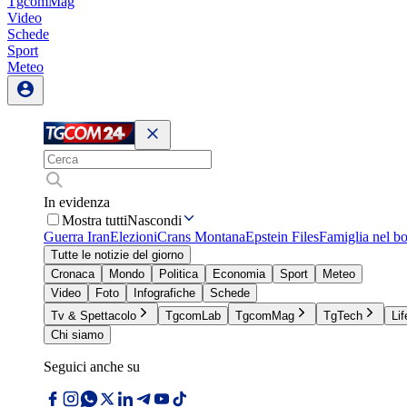
TgcomMag
Video
Schede
Sport
Meteo
In evidenza
Mostra tutti
Nascondi
Guerra Iran
Elezioni
Crans Montana
Epstein Files
Famiglia nel b
Tutte le notizie del giorno
Cronaca
Mondo
Politica
Economia
Sport
Meteo
Video
Foto
Infografiche
Schede
Tv & Spettacolo
TgcomLab
TgcomMag
TgTech
Lif
Chi siamo
Seguici anche su