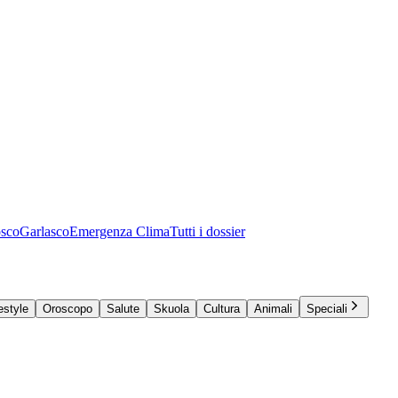
osco
Garlasco
Emergenza Clima
Tutti i dossier
estyle
Oroscopo
Salute
Skuola
Cultura
Animali
Speciali