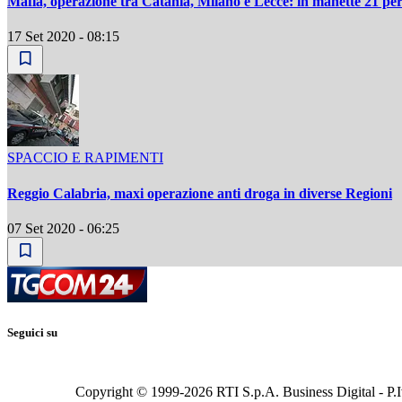
Mafia, operazione tra Catania, Milano e Lecce: in manette 21 pe
17 Set 2020 - 08:15
SPACCIO E RAPIMENTI
Reggio Calabria, maxi operazione anti droga in diverse Regioni
07 Set 2020 - 06:25
Seguici su
Copyright © 1999-
2026
RTI S.p.A. Business Digital - P.I