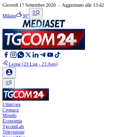
Giovedì 17 Settembre 2020
-
Aggiornato alle
13:42
Milano
30°
Leone
(23 Lug - 23 Ago)
Ultim'ora
Cronaca
Mondo
Economia
TgcomLab
Televisione