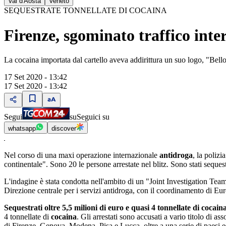
Val d'Aosta
Veneto
SEQUESTRATE TONNELLATE DI COCAINA
Firenze, sgominato traffico inte
La cocaina importata dal cartello aveva addirittura un suo logo, "Bello
17 Set 2020 - 13:42
17 Set 2020 - 13:42
Segui
su
Seguici su
whatsapp
discover
Nel corso di una maxi operazione internazionale
antidroga
, la poliz
continentale". Sono 20 le persone arrestate nel blitz. Sono stati sequest
L'indagine è stata condotta nell'ambito di un "Joint Investigation Team
Direzione centrale per i servizi antidroga, con il coordinamento di Eur
Sequestrati oltre 5,5 milioni di euro e quasi 4 tonnellate di cocain
4 tonnellate di
cocaina
. Gli arrestati sono accusati a vario titolo di as
di Firenze, Genova, Modena, Pisa e Lucca, oltre a una serie di paesi 