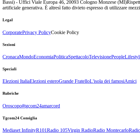
Bassi) - Uffici Viale Europa 46, 20093 Cologno Monzese (MI)
Rispett
artificiale generativa. È altresì fatto divieto espresso di utilizzare mez
Legal
Corporate
Privacy Policy
Cookie Policy
Sezioni
Cronaca
Mondo
Economia
Politica
Spettacolo
Televisione
People
Lifestyl
Speciali
Elezioni Italia
Elezioni estero
Grande Fratello
L'isola dei famosi
Amici
Rubriche
Oroscopo
#tgcom24amarcord
Tgcom24 Consiglia
Mediaset Infinity
R101
Radio 105
Virgin Radio
Radio Montecarlo
Radio