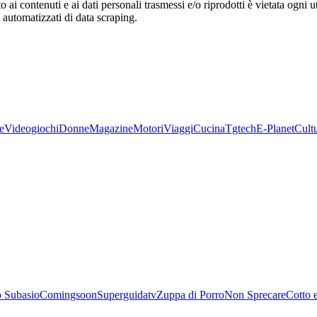
o ai contenuti e ai dati personali trasmessi e/o riprodotti è vietata ogni 
zi automatizzati di data scraping.
e
Videogiochi
Donne
Magazine
Motori
Viaggi
Cucina
Tgtech
E-Planet
Cult
 Subasio
Comingsoon
Superguidatv
Zuppa di Porro
Non Sprecare
Cotto 