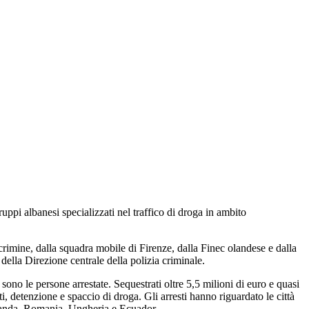
ruppi albanesi specializzati nel traffico di droga in ambito
icrimine, dalla squadra mobile di Firenze, dalla Finec olandese e dalla
della Direzione centrale della polizia criminale.
sono le persone arrestate. Sequestrati oltre 5,5 milioni di euro e quasi
nti, detenzione e spaccio di droga. Gli arresti hanno riguardato le città
 Olanda, Romania, Ungheria e Ecuador.