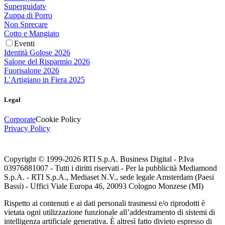
Superguidatv
Zuppa di Porro
Non Sprecare
Cotto e Mangiato
Eventi
Identità Golose 2026
Salone del Risparmio 2026
Fuorisalone 2026
L'Artigiano in Fiera 2025
Legal
Corporate
Cookie Policy
Privacy Policy
Copyright © 1999-
2026
RTI S.p.A. Business Digital - P.Iva
03976881007 - Tutti i diritti riservati - Per la pubblicità Mediamond
S.p.A. - RTI S.p.A., Mediaset N.V., sede legale Amsterdam (Paesi
Bassi) - Uffici Viale Europa 46, 20093 Cologno Monzese (MI)
Rispetto ai contenuti e ai dati personali trasmessi e/o riprodotti è
vietata ogni utilizzazione funzionale all’addestramento di sistemi di
intelligenza artificiale generativa. È altresì fatto divieto espresso di