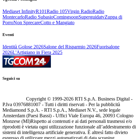
Mediaset Infinity
R101
Radio 105
Virgin Radio
Radio
Montecarlo
Radio Subasio
Comingsoon
Superguidatv
Zuppa di
Porro
Non Sprecare
Cotto e Mangiato
Eventi
Identità Golose 2026
Salone del Risparmio 2026
Fuorisalone
2026
L'Artigiano in Fiera 2025
Seguici su
Copyright © 1999-
2026
RTI S.p.A. Business Digital -
P.Iva 03976881007 - Tutti i diritti riservati - Per la pubblicità
Mediamond S.p.A. - RTI S.p.A., Mediaset N.V., sede legale
Amsterdam (Paesi Bassi) - Uffici Viale Europa 46, 20093 Cologno
Monzese (MI)
Rispetto ai contenuti e ai dati personali trasmessi e/o
riprodotti è vietata ogni utilizzazione funzionale all’addestramento di
sistemi di intelligenza artificiale generativa. È altresì fatto divieto
espresso di utilizzare mezzi automatizzati di data scraping.