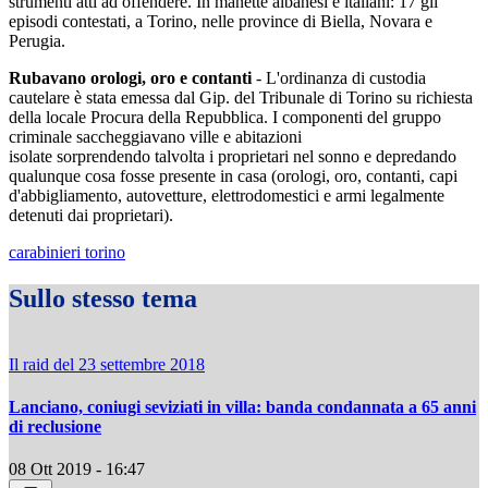
strumenti atti ad offendere. In manette albanesi e italiani: 17 gli
episodi contestati, a Torino, nelle province di Biella, Novara e
Perugia.
Rubavano orologi, oro e contanti
- L'ordinanza di custodia
cautelare è stata emessa dal Gip. del Tribunale di Torino su richiesta
della locale Procura della Repubblica. I componenti del gruppo
criminale saccheggiavano ville e abitazioni
isolate sorprendendo talvolta i proprietari nel sonno e depredando
qualunque cosa fosse presente in casa (orologi, oro, contanti, capi
d'abbigliamento, autovetture, elettrodomestici e armi legalmente
detenuti dai proprietari).
carabinieri torino
Sullo stesso tema
Il raid del 23 settembre 2018
Lanciano, coniugi seviziati in villa: banda condannata a 65 anni
di reclusione
08 Ott 2019 - 16:47