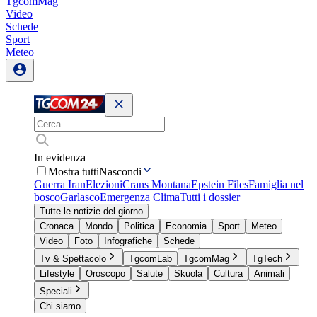
TgcomMag
Video
Schede
Sport
Meteo
In evidenza
Mostra tutti
Nascondi
Guerra Iran
Elezioni
Crans Montana
Epstein Files
Famiglia nel
bosco
Garlasco
Emergenza Clima
Tutti i dossier
Tutte le notizie del giorno
Cronaca
Mondo
Politica
Economia
Sport
Meteo
Video
Foto
Infografiche
Schede
Tv & Spettacolo
TgcomLab
TgcomMag
TgTech
Lifestyle
Oroscopo
Salute
Skuola
Cultura
Animali
Speciali
Chi siamo