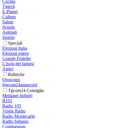
Cucina
Tgtech
E-Planet
Cultura
Salute
Scuola
Animali
Spazio
Speciali
Elezioni Italia
Elezioni estero
Grande Fratello
L'isola dei famosi
Amici
Rubriche
Oroscopo
#tgcom24amarcord
Tgcom24 Consiglia
Mediaset Infinity
R101
Radio 105
Virgin Radio
Radio Montecarlo
Radio Subasio
Comingsoon