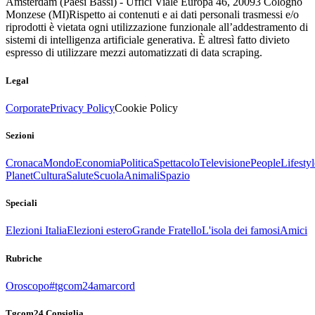
Amsterdam (Paesi Bassi) - Uffici Viale Europa 46, 20093 Cologno
Monzese (MI)
Rispetto ai contenuti e ai dati personali trasmessi e/o
riprodotti è vietata ogni utilizzazione funzionale all’addestramento di
sistemi di intelligenza artificiale generativa. È altresì fatto divieto
espresso di utilizzare mezzi automatizzati di data scraping.
Legal
Corporate
Privacy Policy
Cookie Policy
Sezioni
Cronaca
Mondo
Economia
Politica
Spettacolo
Televisione
People
Lifestyl
Planet
Cultura
Salute
Scuola
Animali
Spazio
Speciali
Elezioni Italia
Elezioni estero
Grande Fratello
L'isola dei famosi
Amici
Rubriche
Oroscopo
#tgcom24amarcord
Tgcom24 Consiglia