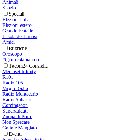
Animali
Spazio
Speciali
Elezioni Italia
Elezioni estero
Grande Fratello
L'isola dei famosi
Amici
Rubriche
Oroscopo
#tgcom24amarcord
Tgcom24 Consiglia
Mediaset Infinity
R101
Radio 105
Virgin Radio
Radio Montecarlo
Radio Subasio
Comingsoon
Superguidatv
Zuppa di Porro
Non Sprecare
Cotto e Mangiato
Eventi
Identità Golose 2026