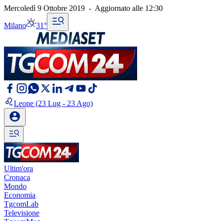
Mercoledì 9 Ottobre 2019
-
Aggiornato alle
12:30
Milano
31°
Leone
(23 Lug - 23 Ago)
Ultim'ora
Cronaca
Mondo
Economia
TgcomLab
Televisione