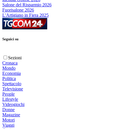
Salone del Risparmio 2026
Fuorisalone 2026
L'Artigiano in Fiera 2025
Seguici su
Sezioni
Cronaca
Mondo
Economia
Politica
Spettacolo
Televisione
People
Lifestyle
Videogiochi
Donne
Magazine
Motori
Viaggi