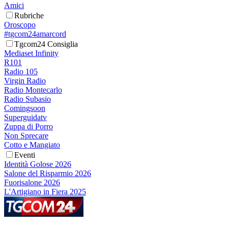
Amici
Rubriche
Oroscopo
#tgcom24amarcord
Tgcom24 Consiglia
Mediaset Infinity
R101
Radio 105
Virgin Radio
Radio Montecarlo
Radio Subasio
Comingsoon
Superguidatv
Zuppa di Porro
Non Sprecare
Cotto e Mangiato
Eventi
Identità Golose 2026
Salone del Risparmio 2026
Fuorisalone 2026
L'Artigiano in Fiera 2025