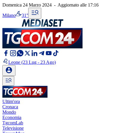
Domenica 24 Marzo 2024
-
Aggiornato alle
17:16
Milano
31°
Leone
(23 Lug - 23 Ago)
Ultim'ora
Cronaca
Mondo
Economia
TgcomLab
Televisione