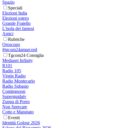
Spazio
Speciali
Elezioni Italia
Elezioni estero
Grande Fratello
L'isola dei famosi
Amici
Rubriche
Oroscopo
#tgcom24amarcord
Tgcom24 Consiglia
Mediaset Infinity
R101
Radio 105
Virgin Radio
Radio Montecarlo
Radio Subasio
Comingsoon
Superguidatv
Zuppa di Porro
Non Sprecare
Cotto e Mangiato
Eventi
Identità Golose 2026
Salone del Risparmio 2026