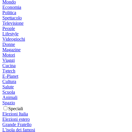
Mondo
Economia
Politica
Spettacolo
Televisione
People
Lifestyle
Videogiochi
Donne
Magazine
Motori
Viaggi
Cucina
Tgtech
E-Planet
Cultura
Salute
Scuola
Animali
Spazio
Speciali
Elezioni Italia
Elezioni estero
Grande Fratello
L'isola dei famosi