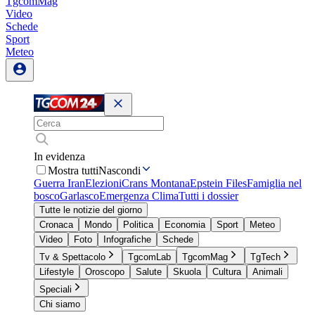
TgcomMag
Video
Schede
Sport
Meteo
In evidenza
Mostra tutti
Nascondi
Guerra Iran
Elezioni
Crans Montana
Epstein Files
Famiglia nel
bosco
Garlasco
Emergenza Clima
Tutti i dossier
Tutte le notizie del giorno
Cronaca
Mondo
Politica
Economia
Sport
Meteo
Video
Foto
Infografiche
Schede
Tv & Spettacolo
TgcomLab
TgcomMag
TgTech
Lifestyle
Oroscopo
Salute
Skuola
Cultura
Animali
Speciali
Chi siamo