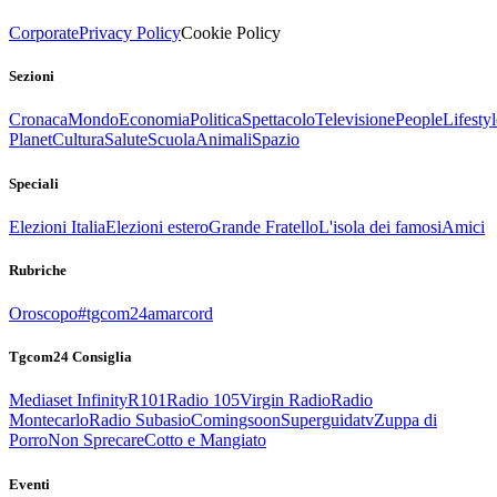
Corporate
Privacy Policy
Cookie Policy
Sezioni
Cronaca
Mondo
Economia
Politica
Spettacolo
Televisione
People
Lifestyl
Planet
Cultura
Salute
Scuola
Animali
Spazio
Speciali
Elezioni Italia
Elezioni estero
Grande Fratello
L'isola dei famosi
Amici
Rubriche
Oroscopo
#tgcom24amarcord
Tgcom24 Consiglia
Mediaset Infinity
R101
Radio 105
Virgin Radio
Radio
Montecarlo
Radio Subasio
Comingsoon
Superguidatv
Zuppa di
Porro
Non Sprecare
Cotto e Mangiato
Eventi