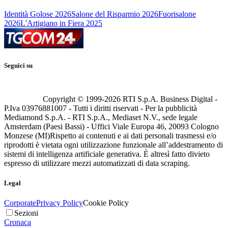
Identità Golose 2026
Salone del Risparmio 2026
Fuorisalone
2026
L'Artigiano in Fiera 2025
Seguici su
Copyright © 1999-
2026
RTI S.p.A. Business Digital -
P.Iva 03976881007 - Tutti i diritti riservati - Per la pubblicità
Mediamond S.p.A. - RTI S.p.A., Mediaset N.V., sede legale
Amsterdam (Paesi Bassi) - Uffici Viale Europa 46, 20093 Cologno
Monzese (MI)
Rispetto ai contenuti e ai dati personali trasmessi e/o
riprodotti è vietata ogni utilizzazione funzionale all’addestramento di
sistemi di intelligenza artificiale generativa. È altresì fatto divieto
espresso di utilizzare mezzi automatizzati di data scraping.
Legal
Corporate
Privacy Policy
Cookie Policy
Sezioni
Cronaca