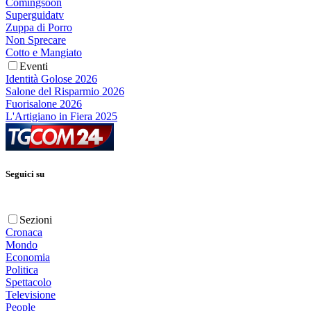
Comingsoon
Superguidatv
Zuppa di Porro
Non Sprecare
Cotto e Mangiato
Eventi
Identità Golose 2026
Salone del Risparmio 2026
Fuorisalone 2026
L'Artigiano in Fiera 2025
Seguici su
Sezioni
Cronaca
Mondo
Economia
Politica
Spettacolo
Televisione
People