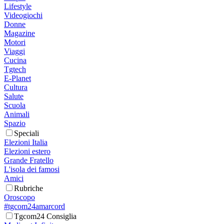
Lifestyle
Videogiochi
Donne
Magazine
Motori
Viaggi
Cucina
Tgtech
E-Planet
Cultura
Salute
Scuola
Animali
Spazio
Speciali
Elezioni Italia
Elezioni estero
Grande Fratello
L'isola dei famosi
Amici
Rubriche
Oroscopo
#tgcom24amarcord
Tgcom24 Consiglia