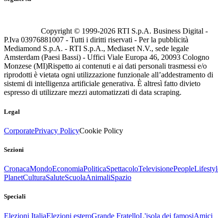
Copyright © 1999-
2026
RTI S.p.A. Business Digital -
P.Iva 03976881007 - Tutti i diritti riservati - Per la pubblicità
Mediamond S.p.A. - RTI S.p.A., Mediaset N.V., sede legale
Amsterdam (Paesi Bassi) - Uffici Viale Europa 46, 20093 Cologno
Monzese (MI)
Rispetto ai contenuti e ai dati personali trasmessi e/o
riprodotti è vietata ogni utilizzazione funzionale all’addestramento di
sistemi di intelligenza artificiale generativa. È altresì fatto divieto
espresso di utilizzare mezzi automatizzati di data scraping.
Legal
Corporate
Privacy Policy
Cookie Policy
Sezioni
Cronaca
Mondo
Economia
Politica
Spettacolo
Televisione
People
Lifestyl
Planet
Cultura
Salute
Scuola
Animali
Spazio
Speciali
Elezioni Italia
Elezioni estero
Grande Fratello
L'isola dei famosi
Amici