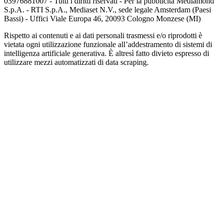
03976881007 - Tutti i diritti riservati - Per la pubblicità Mediamond
S.p.A. - RTI S.p.A., Mediaset N.V., sede legale Amsterdam (Paesi
Bassi) - Uffici Viale Europa 46, 20093 Cologno Monzese (MI)
Rispetto ai contenuti e ai dati personali trasmessi e/o riprodotti è
vietata ogni utilizzazione funzionale all’addestramento di sistemi di
intelligenza artificiale generativa. È altresì fatto divieto espresso di
utilizzare mezzi automatizzati di data scraping.