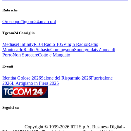
Rubriche
Oroscopo
#tgcom24amarcord
Tgcom24 Consiglia
Mediaset Infinity
R101
Radio 105
Virgin Radio
Radio
Montecarlo
Radio Subasio
Comingsoon
Superguidatv
Zuppa di
Porro
Non Sprecare
Cotto e Mangiato
Eventi
Identità Golose 2026
Salone del Risparmio 2026
Fuorisalone
2026
L'Artigiano in Fiera 2025
Seguici su
Copyright © 1999-
2026
RTI S.p.A. Business Digital -