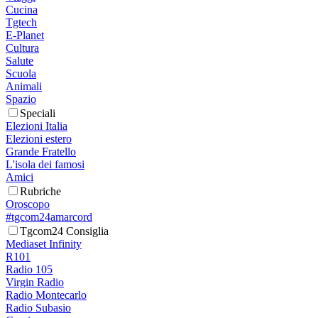
Cucina
Tgtech
E-Planet
Cultura
Salute
Scuola
Animali
Spazio
Speciali
Elezioni Italia
Elezioni estero
Grande Fratello
L'isola dei famosi
Amici
Rubriche
Oroscopo
#tgcom24amarcord
Tgcom24 Consiglia
Mediaset Infinity
R101
Radio 105
Virgin Radio
Radio Montecarlo
Radio Subasio