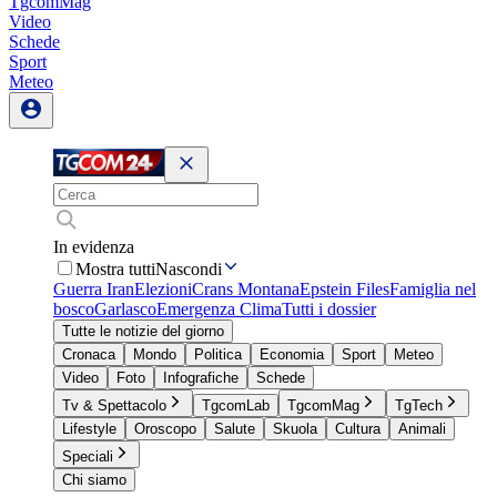
TgcomMag
Video
Schede
Sport
Meteo
In evidenza
Mostra tutti
Nascondi
Guerra Iran
Elezioni
Crans Montana
Epstein Files
Famiglia nel
bosco
Garlasco
Emergenza Clima
Tutti i dossier
Tutte le notizie del giorno
Cronaca
Mondo
Politica
Economia
Sport
Meteo
Video
Foto
Infografiche
Schede
Tv & Spettacolo
TgcomLab
TgcomMag
TgTech
Lifestyle
Oroscopo
Salute
Skuola
Cultura
Animali
Speciali
Chi siamo