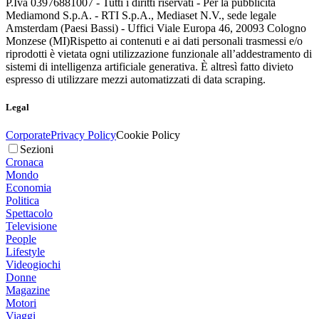
P.Iva 03976881007 - Tutti i diritti riservati - Per la pubblicità
Mediamond S.p.A. - RTI S.p.A., Mediaset N.V., sede legale
Amsterdam (Paesi Bassi) - Uffici Viale Europa 46, 20093 Cologno
Monzese (MI)
Rispetto ai contenuti e ai dati personali trasmessi e/o
riprodotti è vietata ogni utilizzazione funzionale all’addestramento di
sistemi di intelligenza artificiale generativa. È altresì fatto divieto
espresso di utilizzare mezzi automatizzati di data scraping.
Legal
Corporate
Privacy Policy
Cookie Policy
Sezioni
Cronaca
Mondo
Economia
Politica
Spettacolo
Televisione
People
Lifestyle
Videogiochi
Donne
Magazine
Motori
Viaggi