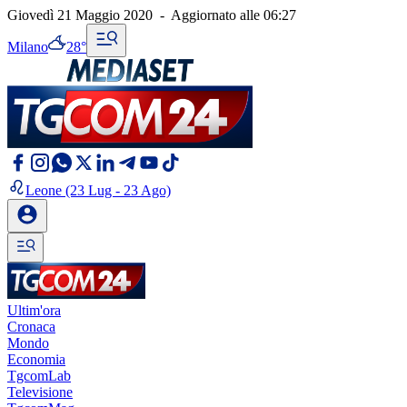
Giovedì 21 Maggio 2020
-
Aggiornato alle
06:27
Milano
28°
Leone
(23 Lug - 23 Ago)
Ultim'ora
Cronaca
Mondo
Economia
TgcomLab
Televisione