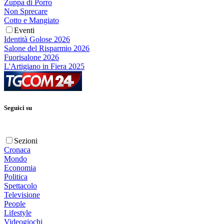
Zuppa di Porro
Non Sprecare
Cotto e Mangiato
Eventi
Identità Golose 2026
Salone del Risparmio 2026
Fuorisalone 2026
L'Artigiano in Fiera 2025
Seguici su
Sezioni
Cronaca
Mondo
Economia
Politica
Spettacolo
Televisione
People
Lifestyle
Videogiochi