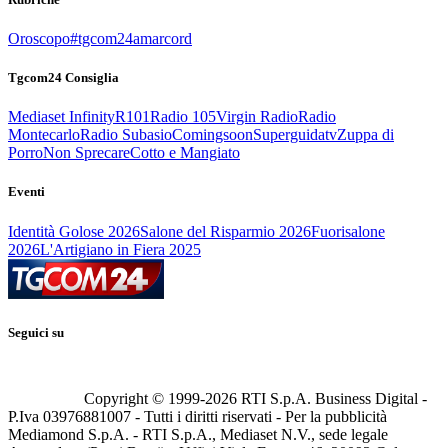
Oroscopo
#tgcom24amarcord
Tgcom24 Consiglia
Mediaset Infinity
R101
Radio 105
Virgin Radio
Radio
Montecarlo
Radio Subasio
Comingsoon
Superguidatv
Zuppa di
Porro
Non Sprecare
Cotto e Mangiato
Eventi
Identità Golose 2026
Salone del Risparmio 2026
Fuorisalone
2026
L'Artigiano in Fiera 2025
Seguici su
Copyright © 1999-
2026
RTI S.p.A. Business Digital -
P.Iva 03976881007 - Tutti i diritti riservati - Per la pubblicità
Mediamond S.p.A. - RTI S.p.A., Mediaset N.V., sede legale