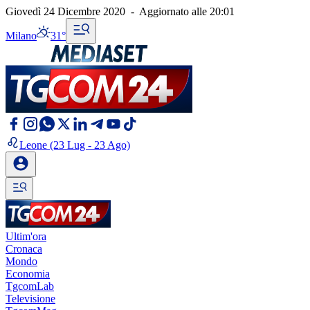
Giovedì 24 Dicembre 2020
-
Aggiornato alle
20:01
Milano
31°
Leone
(23 Lug - 23 Ago)
Ultim'ora
Cronaca
Mondo
Economia
TgcomLab
Televisione