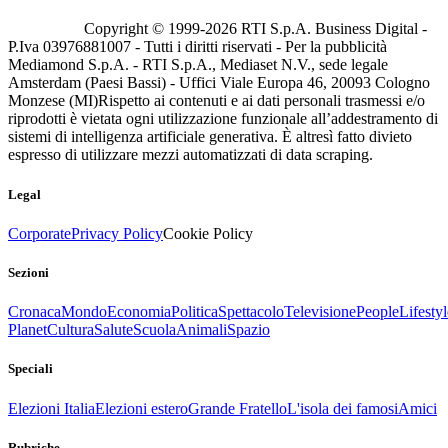
Copyright © 1999-
2026
RTI S.p.A. Business Digital -
P.Iva 03976881007 - Tutti i diritti riservati - Per la pubblicità
Mediamond S.p.A. - RTI S.p.A., Mediaset N.V., sede legale
Amsterdam (Paesi Bassi) - Uffici Viale Europa 46, 20093 Cologno
Monzese (MI)
Rispetto ai contenuti e ai dati personali trasmessi e/o
riprodotti è vietata ogni utilizzazione funzionale all’addestramento di
sistemi di intelligenza artificiale generativa. È altresì fatto divieto
espresso di utilizzare mezzi automatizzati di data scraping.
Legal
Corporate
Privacy Policy
Cookie Policy
Sezioni
Cronaca
Mondo
Economia
Politica
Spettacolo
Televisione
People
Lifestyl
Planet
Cultura
Salute
Scuola
Animali
Spazio
Speciali
Elezioni Italia
Elezioni estero
Grande Fratello
L'isola dei famosi
Amici
Rubriche