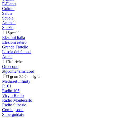
E-Planet
Cultura
Salute
Scuola
Animali
Spazio
Speciali
Elezioni Italia
Elezioni estero
Grande Fratello
L'isola dei famosi
Amici
Rubriche
Oroscopo
#tgcom24amarcord
Tgcom24 Consiglia
Mediaset Infinity
R101
Radio 105
Virgin Radio
Radio Montecarlo
Radio Subasio
Comingsoon
Superguidatv