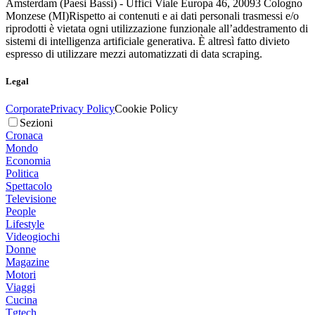
Amsterdam (Paesi Bassi) - Uffici Viale Europa 46, 20093 Cologno
Monzese (MI)
Rispetto ai contenuti e ai dati personali trasmessi e/o
riprodotti è vietata ogni utilizzazione funzionale all’addestramento di
sistemi di intelligenza artificiale generativa. È altresì fatto divieto
espresso di utilizzare mezzi automatizzati di data scraping.
Legal
Corporate
Privacy Policy
Cookie Policy
Sezioni
Cronaca
Mondo
Economia
Politica
Spettacolo
Televisione
People
Lifestyle
Videogiochi
Donne
Magazine
Motori
Viaggi
Cucina
Tgtech