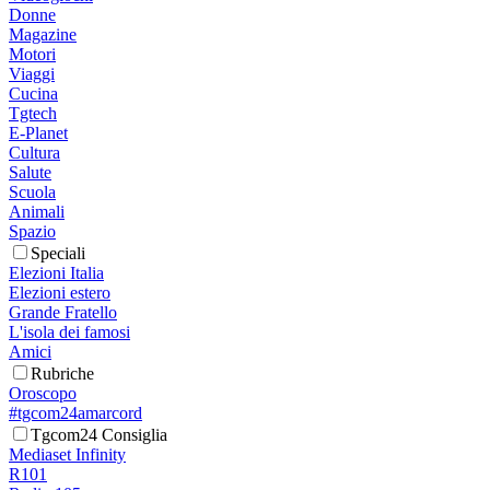
Donne
Magazine
Motori
Viaggi
Cucina
Tgtech
E-Planet
Cultura
Salute
Scuola
Animali
Spazio
Speciali
Elezioni Italia
Elezioni estero
Grande Fratello
L'isola dei famosi
Amici
Rubriche
Oroscopo
#tgcom24amarcord
Tgcom24 Consiglia
Mediaset Infinity
R101