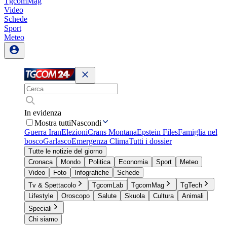
TgcomMag
Video
Schede
Sport
Meteo
In evidenza
Mostra tutti
Nascondi
Guerra Iran
Elezioni
Crans Montana
Epstein Files
Famiglia nel
bosco
Garlasco
Emergenza Clima
Tutti i dossier
Tutte le notizie del giorno
Cronaca
Mondo
Politica
Economia
Sport
Meteo
Video
Foto
Infografiche
Schede
Tv & Spettacolo
TgcomLab
TgcomMag
TgTech
Lifestyle
Oroscopo
Salute
Skuola
Cultura
Animali
Speciali
Chi siamo