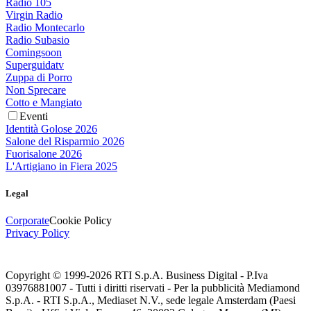
Radio 105
Virgin Radio
Radio Montecarlo
Radio Subasio
Comingsoon
Superguidatv
Zuppa di Porro
Non Sprecare
Cotto e Mangiato
Eventi
Identità Golose 2026
Salone del Risparmio 2026
Fuorisalone 2026
L'Artigiano in Fiera 2025
Legal
Corporate
Cookie Policy
Privacy Policy
Copyright © 1999-
2026
RTI S.p.A. Business Digital - P.Iva
03976881007 - Tutti i diritti riservati - Per la pubblicità Mediamond
S.p.A. - RTI S.p.A., Mediaset N.V., sede legale Amsterdam (Paesi