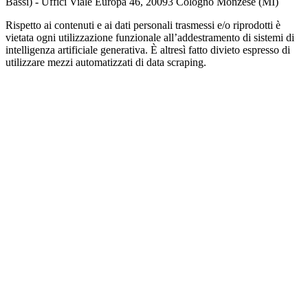
Bassi) - Uffici Viale Europa 46, 20093 Cologno Monzese (MI)
Rispetto ai contenuti e ai dati personali trasmessi e/o riprodotti è
vietata ogni utilizzazione funzionale all’addestramento di sistemi di
intelligenza artificiale generativa. È altresì fatto divieto espresso di
utilizzare mezzi automatizzati di data scraping.