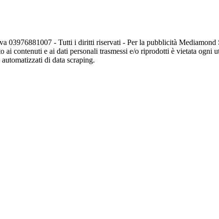
va 03976881007 - Tutti i diritti riservati - Per la pubblicità Mediamon
o ai contenuti e ai dati personali trasmessi e/o riprodotti è vietata ogni 
zi automatizzati di data scraping.