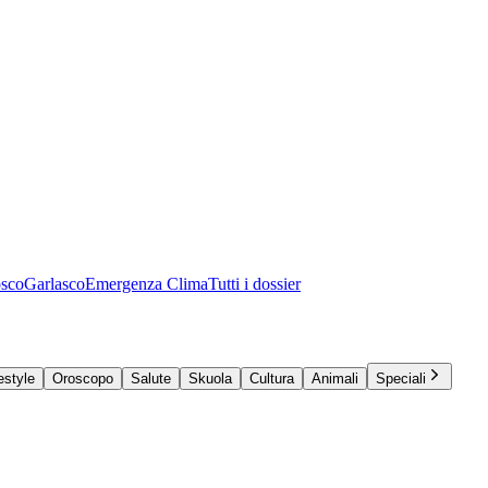
osco
Garlasco
Emergenza Clima
Tutti i dossier
estyle
Oroscopo
Salute
Skuola
Cultura
Animali
Speciali