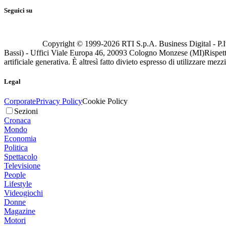
Seguici su
Copyright © 1999-
2026
RTI S.p.A. Business Digital - P.I
Bassi) - Uffici Viale Europa 46, 20093 Cologno Monzese (MI)
Rispett
artificiale generativa. È altresì fatto divieto espresso di utilizzare mez
Legal
Corporate
Privacy Policy
Cookie Policy
Sezioni
Cronaca
Mondo
Economia
Politica
Spettacolo
Televisione
People
Lifestyle
Videogiochi
Donne
Magazine
Motori