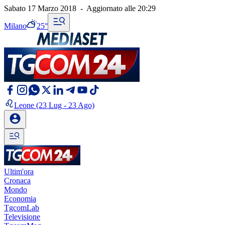
Sabato 17 Marzo 2018
-
Aggiornato alle
20:29
Milano
25°
Leone
(23 Lug - 23 Ago)
Ultim'ora
Cronaca
Mondo
Economia
TgcomLab
Televisione