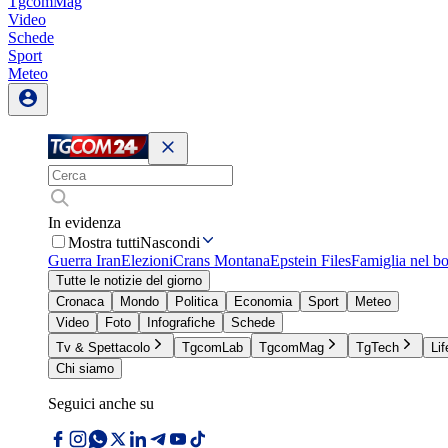
TgcomMag
Video
Schede
Sport
Meteo
In evidenza
Mostra tutti
Nascondi
Guerra Iran
Elezioni
Crans Montana
Epstein Files
Famiglia nel b
Tutte le notizie del giorno
Cronaca
Mondo
Politica
Economia
Sport
Meteo
Video
Foto
Infografiche
Schede
Tv & Spettacolo
TgcomLab
TgcomMag
TgTech
Lif
Chi siamo
Seguici anche su