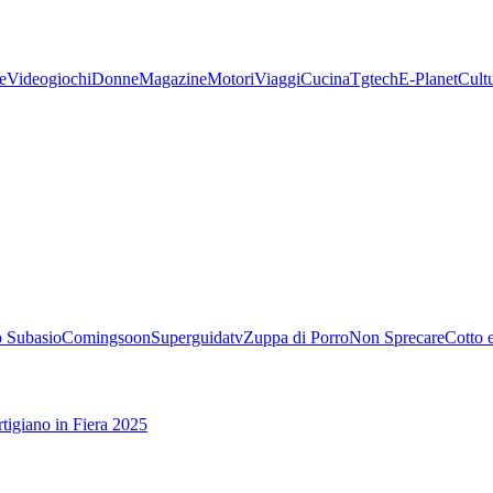
e
Videogiochi
Donne
Magazine
Motori
Viaggi
Cucina
Tgtech
E-Planet
Cult
 Subasio
Comingsoon
Superguidatv
Zuppa di Porro
Non Sprecare
Cotto 
tigiano in Fiera 2025