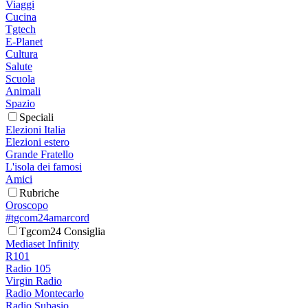
Viaggi
Cucina
Tgtech
E-Planet
Cultura
Salute
Scuola
Animali
Spazio
Speciali
Elezioni Italia
Elezioni estero
Grande Fratello
L'isola dei famosi
Amici
Rubriche
Oroscopo
#tgcom24amarcord
Tgcom24 Consiglia
Mediaset Infinity
R101
Radio 105
Virgin Radio
Radio Montecarlo
Radio Subasio