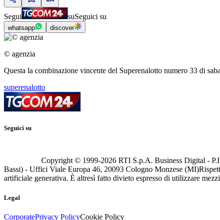
Segui
su
Seguici su
whatsapp
discover
© agenzia
Questa la combinazione vincente del Superenalotto numero 33 di saba
superenalotto
Seguici su
Copyright © 1999-
2026
RTI S.p.A. Business Digital - P.I
Bassi) - Uffici Viale Europa 46, 20093 Cologno Monzese (MI)
Rispett
artificiale generativa. È altresì fatto divieto espresso di utilizzare mez
Legal
Corporate
Privacy Policy
Cookie Policy