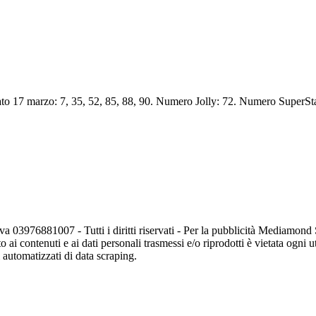
to 17 marzo: 7, 35, 52, 85, 88, 90. Numero Jolly: 72. Numero SuperSta
va 03976881007 - Tutti i diritti riservati - Per la pubblicità Mediamon
o ai contenuti e ai dati personali trasmessi e/o riprodotti è vietata ogni 
zi automatizzati di data scraping.