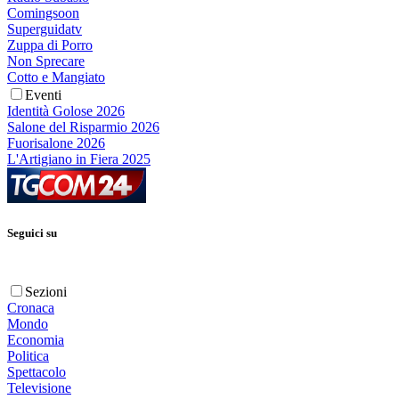
Comingsoon
Superguidatv
Zuppa di Porro
Non Sprecare
Cotto e Mangiato
Eventi
Identità Golose 2026
Salone del Risparmio 2026
Fuorisalone 2026
L'Artigiano in Fiera 2025
Seguici su
Sezioni
Cronaca
Mondo
Economia
Politica
Spettacolo
Televisione