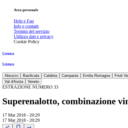
Area personale
Help e Faq
Info e contatti
Termini del servizio
Utilizzo dati e privacy
Cookie Policy
Cronaca
Cronaca
Abruzzo
Basilicata
Calabria
Campania
Emilia Romagna
Friuli V
Val d'Aosta
Veneto
ESTRAZIONE NUMERO 33
Superenalotto, combinazione vinc
17 Mar 2018 - 20:29
17 Mar 2018 - 20:29