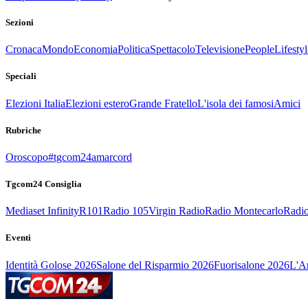
Sezioni
Cronaca
Mondo
Economia
Politica
Spettacolo
Televisione
People
Lifestyl
Speciali
Elezioni Italia
Elezioni estero
Grande Fratello
L'isola dei famosi
Amici
Rubriche
Oroscopo
#tgcom24amarcord
Tgcom24 Consiglia
Mediaset Infinity
R101
Radio 105
Virgin Radio
Radio Montecarlo
Radio
Eventi
Identità Golose 2026
Salone del Risparmio 2026
Fuorisalone 2026
L'Ar