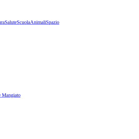
ura
Salute
Scuola
Animali
Spazio
e Mangiato