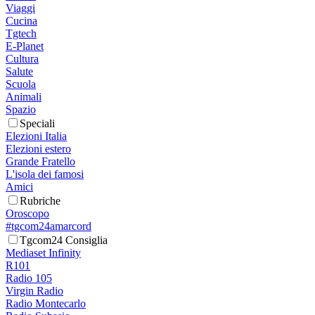
Viaggi
Cucina
Tgtech
E-Planet
Cultura
Salute
Scuola
Animali
Spazio
Speciali
Elezioni Italia
Elezioni estero
Grande Fratello
L'isola dei famosi
Amici
Rubriche
Oroscopo
#tgcom24amarcord
Tgcom24 Consiglia
Mediaset Infinity
R101
Radio 105
Virgin Radio
Radio Montecarlo