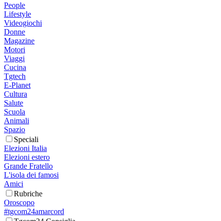
People
Lifestyle
Videogiochi
Donne
Magazine
Motori
Viaggi
Cucina
Tgtech
E-Planet
Cultura
Salute
Scuola
Animali
Spazio
Speciali
Elezioni Italia
Elezioni estero
Grande Fratello
L'isola dei famosi
Amici
Rubriche
Oroscopo
#tgcom24amarcord