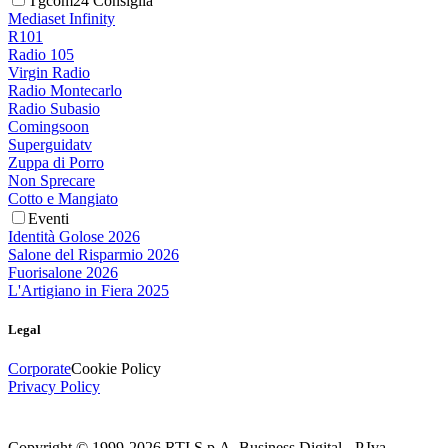
Tgcom24 Consiglia
Mediaset Infinity
R101
Radio 105
Virgin Radio
Radio Montecarlo
Radio Subasio
Comingsoon
Superguidatv
Zuppa di Porro
Non Sprecare
Cotto e Mangiato
Eventi
Identità Golose 2026
Salone del Risparmio 2026
Fuorisalone 2026
L'Artigiano in Fiera 2025
Legal
Corporate
Cookie Policy
Privacy Policy
Copyright © 1999-
2026
RTI S.p.A. Business Digital - P.Iva