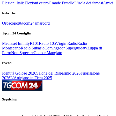
Elezioni Italia
Elezioni estero
Grande Fratello
L'isola dei famosi
Amici
Rubriche
Oroscopo
#tgcom24amarcord
Tgcom24 Consiglia
Mediaset Infinity
R101
Radio 105
Virgin Radio
Radio
Montecarlo
Radio Subasio
Comingsoon
Superguidatv
Zuppa di
Porro
Non Sprecare
Cotto e Mangiato
Eventi
Identità Golose 2026
Salone del Risparmio 2026
Fuorisalone
2026
L'Artigiano in Fiera 2025
Seguici su