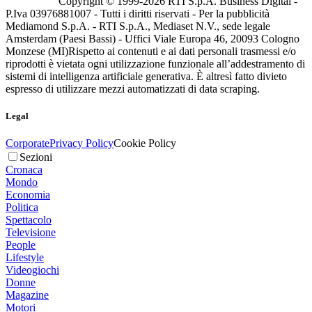
Copyright © 1999-
2026
RTI S.p.A. Business Digital -
P.Iva 03976881007 - Tutti i diritti riservati - Per la pubblicità
Mediamond S.p.A. - RTI S.p.A., Mediaset N.V., sede legale
Amsterdam (Paesi Bassi) - Uffici Viale Europa 46, 20093 Cologno
Monzese (MI)
Rispetto ai contenuti e ai dati personali trasmessi e/o
riprodotti è vietata ogni utilizzazione funzionale all’addestramento di
sistemi di intelligenza artificiale generativa. È altresì fatto divieto
espresso di utilizzare mezzi automatizzati di data scraping.
Legal
Corporate
Privacy Policy
Cookie Policy
Sezioni
Cronaca
Mondo
Economia
Politica
Spettacolo
Televisione
People
Lifestyle
Videogiochi
Donne
Magazine
Motori