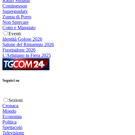
Radio Subasio
Comingsoon
Superguidatv
Zuppa di Porro
Non Sprecare
Cotto e Mangiato
Eventi
Identità Golose 2026
Salone del Risparmio 2026
Fuorisalone 2026
L'Artigiano in Fiera 2025
Seguici su
Sezioni
Cronaca
Mondo
Economia
Politica
Spettacolo
Televisione