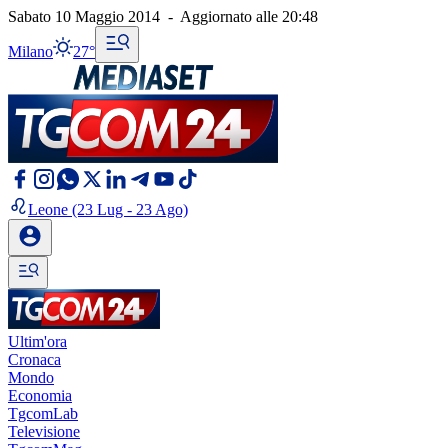
Sabato 10 Maggio 2014
-
Aggiornato alle
20:48
Milano
27°
Leone
(23 Lug - 23 Ago)
Ultim'ora
Cronaca
Mondo
Economia
TgcomLab
Televisione