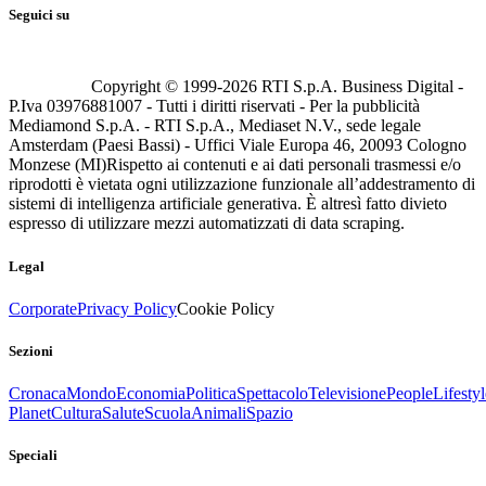
Seguici su
Copyright © 1999-
2026
RTI S.p.A. Business Digital -
P.Iva 03976881007 - Tutti i diritti riservati - Per la pubblicità
Mediamond S.p.A. - RTI S.p.A., Mediaset N.V., sede legale
Amsterdam (Paesi Bassi) - Uffici Viale Europa 46, 20093 Cologno
Monzese (MI)
Rispetto ai contenuti e ai dati personali trasmessi e/o
riprodotti è vietata ogni utilizzazione funzionale all’addestramento di
sistemi di intelligenza artificiale generativa. È altresì fatto divieto
espresso di utilizzare mezzi automatizzati di data scraping.
Legal
Corporate
Privacy Policy
Cookie Policy
Sezioni
Cronaca
Mondo
Economia
Politica
Spettacolo
Televisione
People
Lifestyl
Planet
Cultura
Salute
Scuola
Animali
Spazio
Speciali