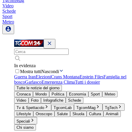
TgcomMag
Video
Schede
Sport
Meteo
In evidenza
Mostra tutti
Nascondi
Guerra Iran
Elezioni
Crans Montana
Epstein Files
Famiglia nel
bosco
Garlasco
Emergenza Clima
Tutti i dossier
Tutte le notizie del giorno
Cronaca
Mondo
Politica
Economia
Sport
Meteo
Video
Foto
Infografiche
Schede
Tv & Spettacolo
TgcomLab
TgcomMag
TgTech
Lifestyle
Oroscopo
Salute
Skuola
Cultura
Animali
Speciali
Chi siamo