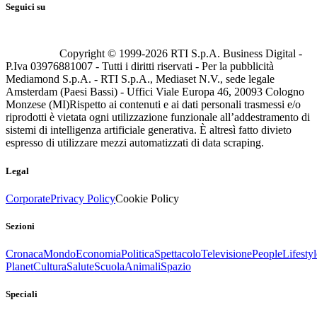
Seguici su
Copyright © 1999-
2026
RTI S.p.A. Business Digital -
P.Iva 03976881007 - Tutti i diritti riservati - Per la pubblicità
Mediamond S.p.A. - RTI S.p.A., Mediaset N.V., sede legale
Amsterdam (Paesi Bassi) - Uffici Viale Europa 46, 20093 Cologno
Monzese (MI)
Rispetto ai contenuti e ai dati personali trasmessi e/o
riprodotti è vietata ogni utilizzazione funzionale all’addestramento di
sistemi di intelligenza artificiale generativa. È altresì fatto divieto
espresso di utilizzare mezzi automatizzati di data scraping.
Legal
Corporate
Privacy Policy
Cookie Policy
Sezioni
Cronaca
Mondo
Economia
Politica
Spettacolo
Televisione
People
Lifestyl
Planet
Cultura
Salute
Scuola
Animali
Spazio
Speciali