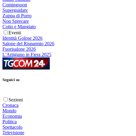
Comingsoon
Superguidatv
Zuppa di Porro
Non Sprecare
Cotto e Mangiato
Eventi
Identità Golose 2026
Salone del Risparmio 2026
Fuorisalone 2026
L'Artigiano in Fiera 2025
Seguici su
Sezioni
Cronaca
Mondo
Economia
Politica
Spettacolo
Televisione