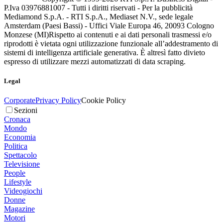
P.Iva 03976881007 - Tutti i diritti riservati - Per la pubblicità
Mediamond S.p.A. - RTI S.p.A., Mediaset N.V., sede legale
Amsterdam (Paesi Bassi) - Uffici Viale Europa 46, 20093 Cologno
Monzese (MI)
Rispetto ai contenuti e ai dati personali trasmessi e/o
riprodotti è vietata ogni utilizzazione funzionale all’addestramento di
sistemi di intelligenza artificiale generativa. È altresì fatto divieto
espresso di utilizzare mezzi automatizzati di data scraping.
Legal
Corporate
Privacy Policy
Cookie Policy
Sezioni
Cronaca
Mondo
Economia
Politica
Spettacolo
Televisione
People
Lifestyle
Videogiochi
Donne
Magazine
Motori