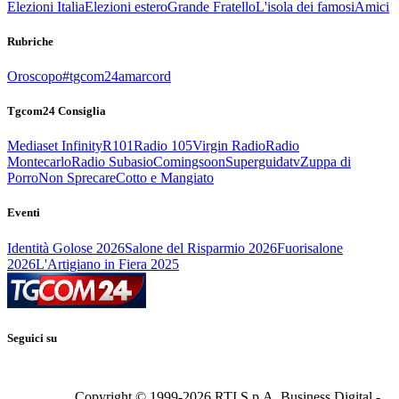
Elezioni Italia
Elezioni estero
Grande Fratello
L'isola dei famosi
Amici
Rubriche
Oroscopo
#tgcom24amarcord
Tgcom24 Consiglia
Mediaset Infinity
R101
Radio 105
Virgin Radio
Radio
Montecarlo
Radio Subasio
Comingsoon
Superguidatv
Zuppa di
Porro
Non Sprecare
Cotto e Mangiato
Eventi
Identità Golose 2026
Salone del Risparmio 2026
Fuorisalone
2026
L'Artigiano in Fiera 2025
Seguici su
Copyright © 1999-
2026
RTI S.p.A. Business Digital -