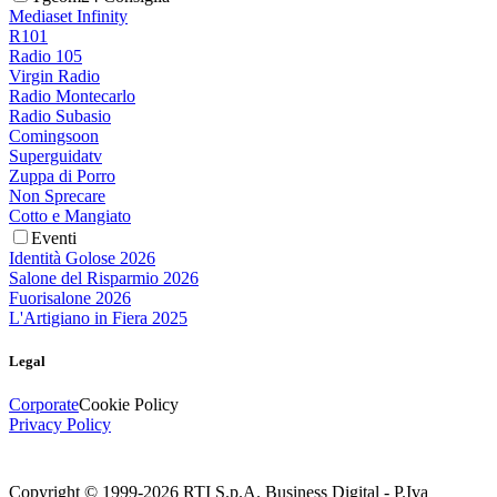
Mediaset Infinity
R101
Radio 105
Virgin Radio
Radio Montecarlo
Radio Subasio
Comingsoon
Superguidatv
Zuppa di Porro
Non Sprecare
Cotto e Mangiato
Eventi
Identità Golose 2026
Salone del Risparmio 2026
Fuorisalone 2026
L'Artigiano in Fiera 2025
Legal
Corporate
Cookie Policy
Privacy Policy
Copyright © 1999-
2026
RTI S.p.A. Business Digital - P.Iva