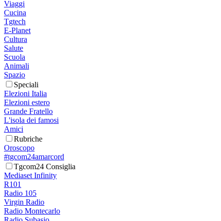
Viaggi
Cucina
Tgtech
E-Planet
Cultura
Salute
Scuola
Animali
Spazio
Speciali
Elezioni Italia
Elezioni estero
Grande Fratello
L'isola dei famosi
Amici
Rubriche
Oroscopo
#tgcom24amarcord
Tgcom24 Consiglia
Mediaset Infinity
R101
Radio 105
Virgin Radio
Radio Montecarlo
Radio Subasio