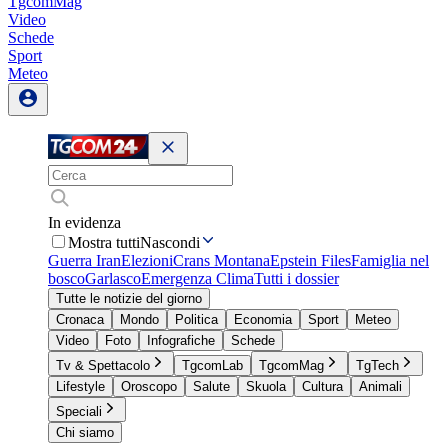
TgcomMag
Video
Schede
Sport
Meteo
In evidenza
Mostra tutti
Nascondi
Guerra Iran
Elezioni
Crans Montana
Epstein Files
Famiglia nel
bosco
Garlasco
Emergenza Clima
Tutti i dossier
Tutte le notizie del giorno
Cronaca
Mondo
Politica
Economia
Sport
Meteo
Video
Foto
Infografiche
Schede
Tv & Spettacolo
TgcomLab
TgcomMag
TgTech
Lifestyle
Oroscopo
Salute
Skuola
Cultura
Animali
Speciali
Chi siamo