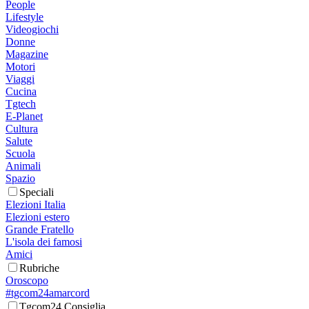
People
Lifestyle
Videogiochi
Donne
Magazine
Motori
Viaggi
Cucina
Tgtech
E-Planet
Cultura
Salute
Scuola
Animali
Spazio
Speciali
Elezioni Italia
Elezioni estero
Grande Fratello
L'isola dei famosi
Amici
Rubriche
Oroscopo
#tgcom24amarcord
Tgcom24 Consiglia