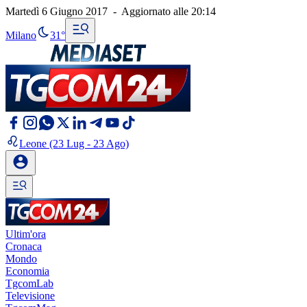
Martedì 6 Giugno 2017
-
Aggiornato alle
20:14
Milano
31°
Leone
(23 Lug - 23 Ago)
Ultim'ora
Cronaca
Mondo
Economia
TgcomLab
Televisione