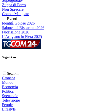
Superguidatv
Zuppa di Porro
Non Sprecare
Cotto e Mangiato
Eventi
Identità Golose 2026
Salone del Risparmio 2026
Fuorisalone 2026
L'Artigiano in Fiera 2025
Seguici su
Sezioni
Cronaca
Mondo
Economia
Politica
Spettacolo
Televisione
People
Lifestyle