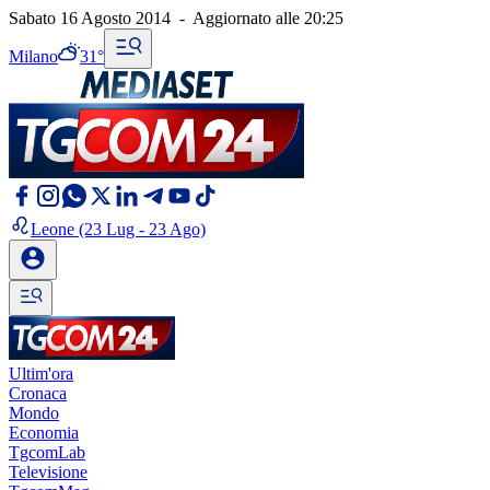
Sabato 16 Agosto 2014
-
Aggiornato alle
20:25
Milano
31°
Leone
(23 Lug - 23 Ago)
Ultim'ora
Cronaca
Mondo
Economia
TgcomLab
Televisione