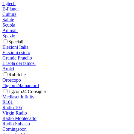
Tgtech
E-Planet
Cultura
Salute
Scuola
Animali
Spazio
Speciali
Elezioni Italia
Elezioni estero
Grande Fratello
L'isola dei famosi
Amici
Rubriche
Oroscopo
#tgcom24amarcord
Tgcom24 Consiglia
Mediaset Infinity
R101
Radio 105
Virgin Radio
Radio Montecarlo
Radio Subasio
Comingsoon