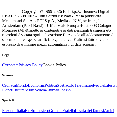
Copyright © 1999-
2026
RTI S.p.A. Business Digital -
P.Iva 03976881007 - Tutti i diritti riservati - Per la pubblicità
Mediamond S.p.A. - RTI S.p.A., Mediaset N.V., sede legale
Amsterdam (Paesi Bassi) - Uffici Viale Europa 46, 20093 Cologno
Monzese (MI)
Rispetto ai contenuti e ai dati personali trasmessi e/o
riprodotti è vietata ogni utilizzazione funzionale all’addestramento di
sistemi di intelligenza artificiale generativa. È altresì fatto divieto
espresso di utilizzare mezzi automatizzati di data scraping.
Legal
Corporate
Privacy Policy
Cookie Policy
Sezioni
Cronaca
Mondo
Economia
Politica
Spettacolo
Televisione
People
Lifestyl
Planet
Cultura
Salute
Scuola
Animali
Spazio
Speciali
Elezioni Italia
Elezioni estero
Grande Fratello
L'isola dei famosi
Amici