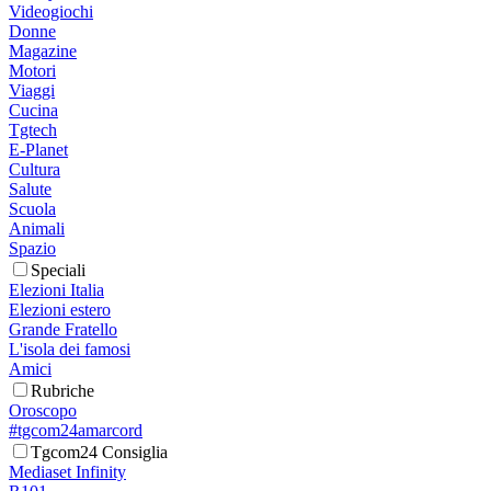
Videogiochi
Donne
Magazine
Motori
Viaggi
Cucina
Tgtech
E-Planet
Cultura
Salute
Scuola
Animali
Spazio
Speciali
Elezioni Italia
Elezioni estero
Grande Fratello
L'isola dei famosi
Amici
Rubriche
Oroscopo
#tgcom24amarcord
Tgcom24 Consiglia
Mediaset Infinity