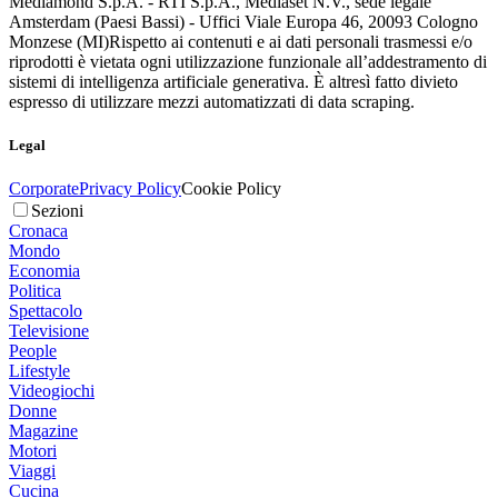
Mediamond S.p.A. - RTI S.p.A., Mediaset N.V., sede legale
Amsterdam (Paesi Bassi) - Uffici Viale Europa 46, 20093 Cologno
Monzese (MI)
Rispetto ai contenuti e ai dati personali trasmessi e/o
riprodotti è vietata ogni utilizzazione funzionale all’addestramento di
sistemi di intelligenza artificiale generativa. È altresì fatto divieto
espresso di utilizzare mezzi automatizzati di data scraping.
Legal
Corporate
Privacy Policy
Cookie Policy
Sezioni
Cronaca
Mondo
Economia
Politica
Spettacolo
Televisione
People
Lifestyle
Videogiochi
Donne
Magazine
Motori
Viaggi
Cucina