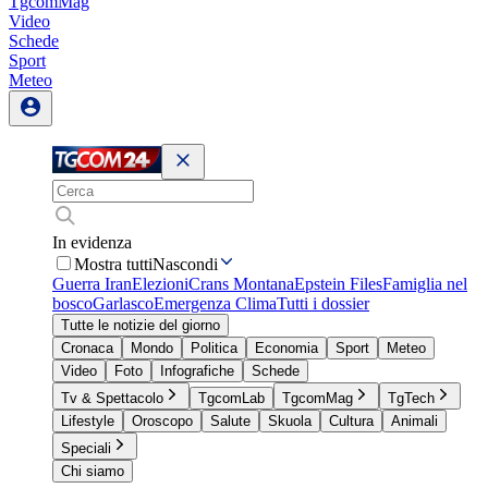
TgcomMag
Video
Schede
Sport
Meteo
In evidenza
Mostra tutti
Nascondi
Guerra Iran
Elezioni
Crans Montana
Epstein Files
Famiglia nel
bosco
Garlasco
Emergenza Clima
Tutti i dossier
Tutte le notizie del giorno
Cronaca
Mondo
Politica
Economia
Sport
Meteo
Video
Foto
Infografiche
Schede
Tv & Spettacolo
TgcomLab
TgcomMag
TgTech
Lifestyle
Oroscopo
Salute
Skuola
Cultura
Animali
Speciali
Chi siamo