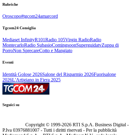
Rubriche
Oroscopo
#tgcom24amarcord
Tgcom24 Consiglia
Mediaset Infinity
R101
Radio 105
Virgin Radio
Radio
Montecarlo
Radio Subasio
Comingsoon
Superguidatv
Zuppa di
Porro
Non Sprecare
Cotto e Mangiato
Eventi
Identità Golose 2026
Salone del Risparmio 2026
Fuorisalone
2026
L'Artigiano in Fiera 2025
Seguici su
Copyright © 1999-
2026
RTI S.p.A. Business Digital -
P.Iva 03976881007 - Tutti i diritti riservati - Per la pubblicità