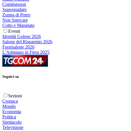
Comingsoon
Superguidatv
Zuppa di Porro
Non Sprecare
Cotto e Mangiato
Eventi
Identità Golose 2026
Salone del Risparmio 2026
Fuorisalone 2026
L'Artigiano in Fiera 2025
Seguici su
Sezioni
Cronaca
Mondo
Economia
Politica
Spettacolo
Televisione