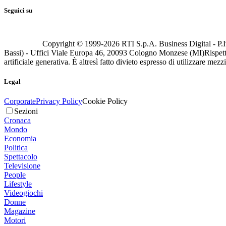
Seguici su
Copyright © 1999-
2026
RTI S.p.A. Business Digital - P.I
Bassi) - Uffici Viale Europa 46, 20093 Cologno Monzese (MI)
Rispett
artificiale generativa. È altresì fatto divieto espresso di utilizzare mez
Legal
Corporate
Privacy Policy
Cookie Policy
Sezioni
Cronaca
Mondo
Economia
Politica
Spettacolo
Televisione
People
Lifestyle
Videogiochi
Donne
Magazine
Motori