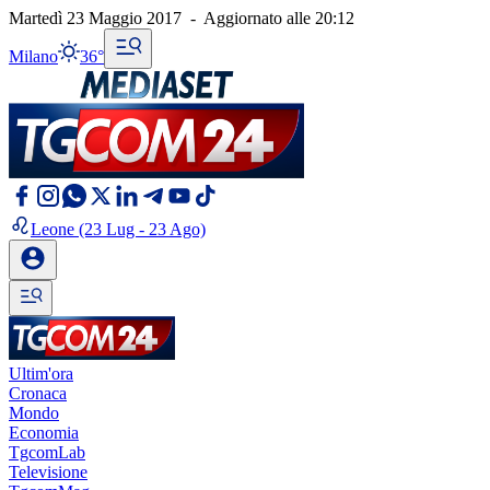
Martedì 23 Maggio 2017
-
Aggiornato alle
20:12
Milano
36°
Leone
(23 Lug - 23 Ago)
Ultim'ora
Cronaca
Mondo
Economia
TgcomLab
Televisione