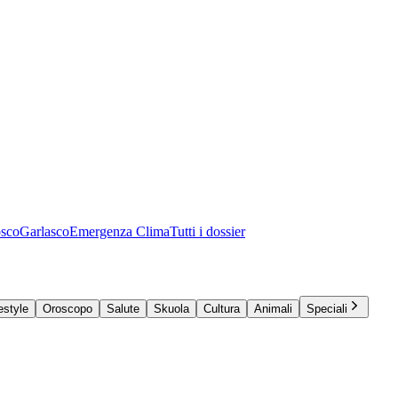
osco
Garlasco
Emergenza Clima
Tutti i dossier
estyle
Oroscopo
Salute
Skuola
Cultura
Animali
Speciali