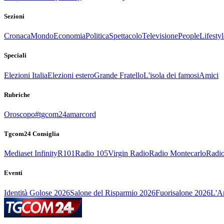
Sezioni
Cronaca
Mondo
Economia
Politica
Spettacolo
Televisione
People
Lifestyl
Speciali
Elezioni Italia
Elezioni estero
Grande Fratello
L'isola dei famosi
Amici
Rubriche
Oroscopo
#tgcom24amarcord
Tgcom24 Consiglia
Mediaset Infinity
R101
Radio 105
Virgin Radio
Radio Montecarlo
Radio
Eventi
Identità Golose 2026
Salone del Risparmio 2026
Fuorisalone 2026
L'Ar