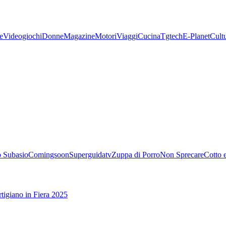
e
Videogiochi
Donne
Magazine
Motori
Viaggi
Cucina
Tgtech
E-Planet
Cult
 Subasio
Comingsoon
Superguidatv
Zuppa di Porro
Non Sprecare
Cotto 
tigiano in Fiera 2025