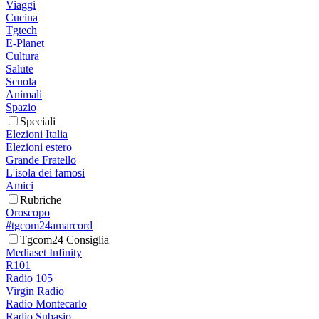
Viaggi
Cucina
Tgtech
E-Planet
Cultura
Salute
Scuola
Animali
Spazio
Speciali
Elezioni Italia
Elezioni estero
Grande Fratello
L'isola dei famosi
Amici
Rubriche
Oroscopo
#tgcom24amarcord
Tgcom24 Consiglia
Mediaset Infinity
R101
Radio 105
Virgin Radio
Radio Montecarlo
Radio Subasio