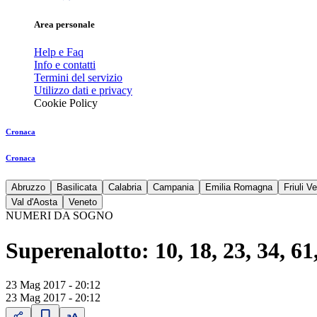
Area personale
Help e Faq
Info e contatti
Termini del servizio
Utilizzo dati e privacy
Cookie Policy
Cronaca
Cronaca
Abruzzo
Basilicata
Calabria
Campania
Emilia Romagna
Friuli V
Val d'Aosta
Veneto
NUMERI DA SOGNO
Superenalotto: 10, 18, 23, 34, 61
23 Mag 2017 - 20:12
23 Mag 2017 - 20:12