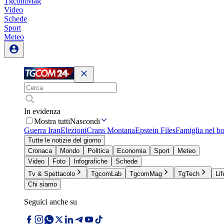
TgcomMag
Video
Schede
Sport
Meteo
In evidenza
Mostra tutti
Nascondi
Guerra Iran
Elezioni
Crans Montana
Epstein Files
Famiglia nel b
Tutte le notizie del giorno
Cronaca
Mondo
Politica
Economia
Sport
Meteo
Video
Foto
Infografiche
Schede
Tv & Spettacolo
TgcomLab
TgcomMag
TgTech
Lif
Chi siamo
Seguici anche su