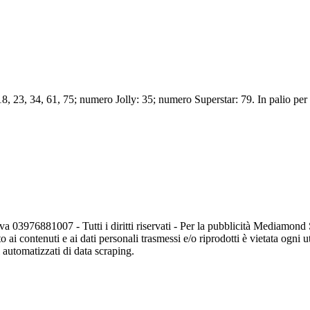
 23, 34, 61, 75; numero Jolly: 35; numero Superstar: 79. In palio per la
va 03976881007 - Tutti i diritti riservati - Per la pubblicità Mediamon
o ai contenuti e ai dati personali trasmessi e/o riprodotti è vietata ogni 
zi automatizzati di data scraping.