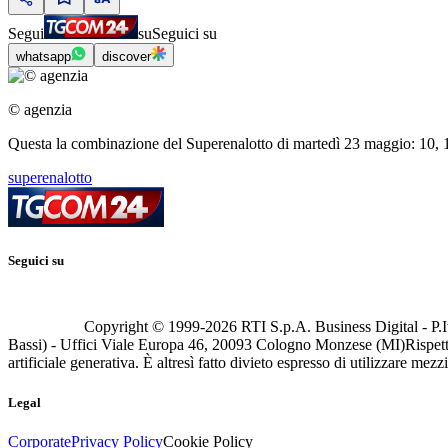
Segui
su
Seguici su
whatsapp
discover
© agenzia
Questa la combinazione del Superenalotto di martedì 23 maggio: 10, 18,
superenalotto
Seguici su
Copyright © 1999-
2026
RTI S.p.A. Business Digital - P.I
Bassi) - Uffici Viale Europa 46, 20093 Cologno Monzese (MI)
Rispett
artificiale generativa. È altresì fatto divieto espresso di utilizzare mez
Legal
Corporate
Privacy Policy
Cookie Policy