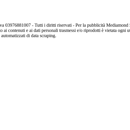
va 03976881007 - Tutti i diritti riservati - Per la pubblicità Mediamon
o ai contenuti e ai dati personali trasmessi e/o riprodotti è vietata ogni 
zi automatizzati di data scraping.