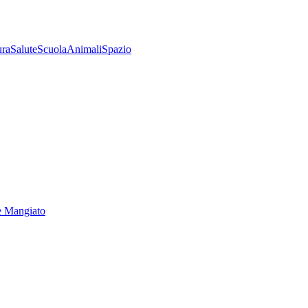
ura
Salute
Scuola
Animali
Spazio
e Mangiato