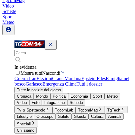
TgcomMag
Video
Schede
Sport
Meteo
In evidenza
Mostra tutti
Nascondi
Guerra Iran
Elezioni
Crans Montana
Epstein Files
Famiglia nel
bosco
Garlasco
Emergenza Clima
Tutti i dossier
Tutte le notizie del giorno
Cronaca
Mondo
Politica
Economia
Sport
Meteo
Video
Foto
Infografiche
Schede
Tv & Spettacolo
TgcomLab
TgcomMag
TgTech
Lifestyle
Oroscopo
Salute
Skuola
Cultura
Animali
Speciali
Chi siamo