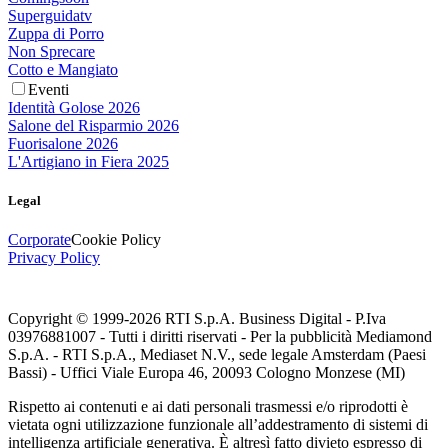
Superguidatv
Zuppa di Porro
Non Sprecare
Cotto e Mangiato
Eventi
Identità Golose 2026
Salone del Risparmio 2026
Fuorisalone 2026
L'Artigiano in Fiera 2025
Legal
Corporate
Cookie Policy
Privacy Policy
Copyright © 1999-
2026
RTI S.p.A. Business Digital - P.Iva
03976881007 - Tutti i diritti riservati - Per la pubblicità Mediamond
S.p.A. - RTI S.p.A., Mediaset N.V., sede legale Amsterdam (Paesi
Bassi) - Uffici Viale Europa 46, 20093 Cologno Monzese (MI)
Rispetto ai contenuti e ai dati personali trasmessi e/o riprodotti è
vietata ogni utilizzazione funzionale all’addestramento di sistemi di
intelligenza artificiale generativa. È altresì fatto divieto espresso di