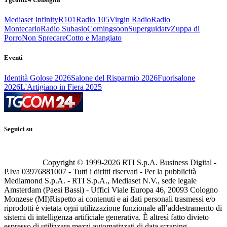
Mediaset Infinity
R101
Radio 105
Virgin Radio
Radio
Montecarlo
Radio Subasio
Comingsoon
Superguidatv
Zuppa di
Porro
Non Sprecare
Cotto e Mangiato
Eventi
Identità Golose 2026
Salone del Risparmio 2026
Fuorisalone
2026
L'Artigiano in Fiera 2025
Seguici su
Copyright © 1999-
2026
RTI S.p.A. Business Digital -
P.Iva 03976881007 - Tutti i diritti riservati - Per la pubblicità
Mediamond S.p.A. - RTI S.p.A., Mediaset N.V., sede legale
Amsterdam (Paesi Bassi) - Uffici Viale Europa 46, 20093 Cologno
Monzese (MI)
Rispetto ai contenuti e ai dati personali trasmessi e/o
riprodotti è vietata ogni utilizzazione funzionale all’addestramento di
sistemi di intelligenza artificiale generativa. È altresì fatto divieto
espresso di utilizzare mezzi automatizzati di data scraping.