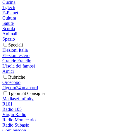
Cucina
Tgtech
E-Planet
Cultura
Salute
Scuola
Animali
Spazio
Speciali
Elezioni Italia
Elezioni estero
Grande Fratello
L'isola dei famosi
Amici
Rubriche
Oroscopo
#tgcom24amarcord
Tgcom24 Consiglia
Mediaset Infinity
R101
Radio 105
Virgin Radio
Radio Montecarlo
Radio Subasio
Comingsoon