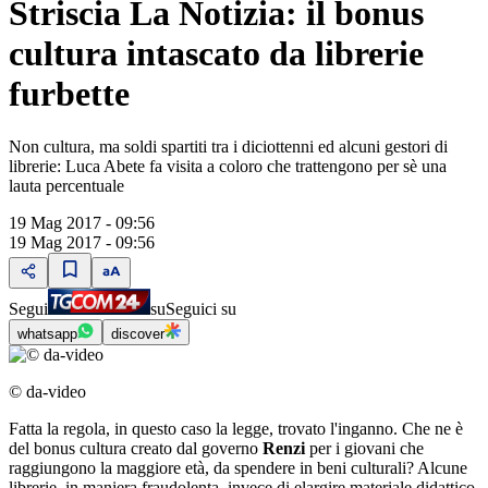
Striscia La Notizia: il bonus
cultura intascato da librerie
furbette
Non cultura, ma soldi spartiti tra i diciottenni ed alcuni gestori di
librerie: Luca Abete fa visita a coloro che trattengono per sè una
lauta percentuale
19 Mag 2017 - 09:56
19 Mag 2017 - 09:56
Segui
su
Seguici su
whatsapp
discover
© da-video
Fatta la regola, in questo caso la legge, trovato l'inganno. Che ne è
del bonus cultura creato dal governo
Renzi
per i giovani che
raggiungono la maggiore età, da spendere in beni culturali? Alcune
librerie, in maniera fraudolenta, invece di elargire materiale didattico