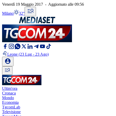
Venerdì 19 Maggio 2017
-
Aggiornato alle
09:56
Milano
32°
Leone
(23 Lug - 23 Ago)
Ultim'ora
Cronaca
Mondo
Economia
TgcomLab
Televisione