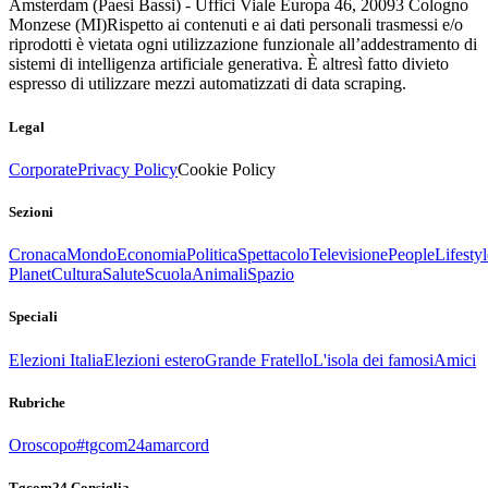
Amsterdam (Paesi Bassi) - Uffici Viale Europa 46, 20093 Cologno
Monzese (MI)
Rispetto ai contenuti e ai dati personali trasmessi e/o
riprodotti è vietata ogni utilizzazione funzionale all’addestramento di
sistemi di intelligenza artificiale generativa. È altresì fatto divieto
espresso di utilizzare mezzi automatizzati di data scraping.
Legal
Corporate
Privacy Policy
Cookie Policy
Sezioni
Cronaca
Mondo
Economia
Politica
Spettacolo
Televisione
People
Lifestyl
Planet
Cultura
Salute
Scuola
Animali
Spazio
Speciali
Elezioni Italia
Elezioni estero
Grande Fratello
L'isola dei famosi
Amici
Rubriche
Oroscopo
#tgcom24amarcord
Tgcom24 Consiglia