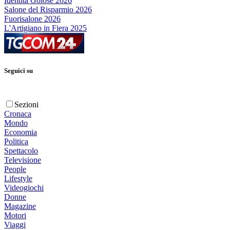
Identità Golose 2026
Salone del Risparmio 2026
Fuorisalone 2026
L'Artigiano in Fiera 2025
Seguici su
Sezioni
Cronaca
Mondo
Economia
Politica
Spettacolo
Televisione
People
Lifestyle
Videogiochi
Donne
Magazine
Motori
Viaggi