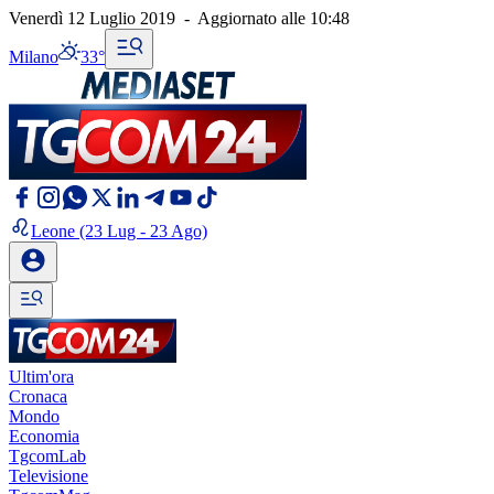
Venerdì 12 Luglio 2019
-
Aggiornato alle
10:48
Milano
33°
Leone
(23 Lug - 23 Ago)
Ultim'ora
Cronaca
Mondo
Economia
TgcomLab
Televisione