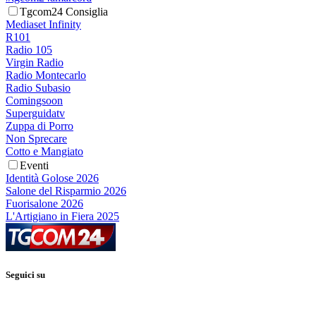
Tgcom24 Consiglia
Mediaset Infinity
R101
Radio 105
Virgin Radio
Radio Montecarlo
Radio Subasio
Comingsoon
Superguidatv
Zuppa di Porro
Non Sprecare
Cotto e Mangiato
Eventi
Identità Golose 2026
Salone del Risparmio 2026
Fuorisalone 2026
L'Artigiano in Fiera 2025
Seguici su