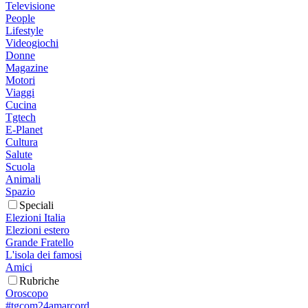
Televisione
People
Lifestyle
Videogiochi
Donne
Magazine
Motori
Viaggi
Cucina
Tgtech
E-Planet
Cultura
Salute
Scuola
Animali
Spazio
Speciali
Elezioni Italia
Elezioni estero
Grande Fratello
L'isola dei famosi
Amici
Rubriche
Oroscopo
#tgcom24amarcord