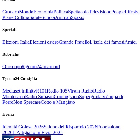
Cronaca
Mondo
Economia
Politica
Spettacolo
Televisione
People
Lifestyl
Planet
Cultura
Salute
Scuola
Animali
Spazio
Speciali
Elezioni Italia
Elezioni estero
Grande Fratello
L'isola dei famosi
Amici
Rubriche
Oroscopo
#tgcom24amarcord
Tgcom24 Consiglia
Mediaset Infinity
R101
Radio 105
Virgin Radio
Radio
Montecarlo
Radio Subasio
Comingsoon
Superguidatv
Zuppa di
Porro
Non Sprecare
Cotto e Mangiato
Eventi
Identità Golose 2026
Salone del Risparmio 2026
Fuorisalone
2026
L'Artigiano in Fiera 2025