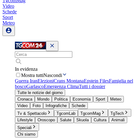
TgcomMag
Video
Schede
Sport
Meteo
In evidenza
Mostra tutti
Nascondi
Guerra Iran
Elezioni
Crans Montana
Epstein Files
Famiglia nel
bosco
Garlasco
Emergenza Clima
Tutti i dossier
Tutte le notizie del giorno
Cronaca
Mondo
Politica
Economia
Sport
Meteo
Video
Foto
Infografiche
Schede
Tv & Spettacolo
TgcomLab
TgcomMag
TgTech
Lifestyle
Oroscopo
Salute
Skuola
Cultura
Animali
Speciali
Chi siamo