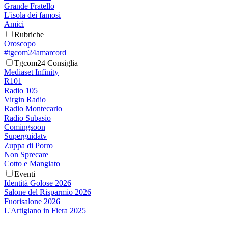
Grande Fratello
L'isola dei famosi
Amici
Rubriche
Oroscopo
#tgcom24amarcord
Tgcom24 Consiglia
Mediaset Infinity
R101
Radio 105
Virgin Radio
Radio Montecarlo
Radio Subasio
Comingsoon
Superguidatv
Zuppa di Porro
Non Sprecare
Cotto e Mangiato
Eventi
Identità Golose 2026
Salone del Risparmio 2026
Fuorisalone 2026
L'Artigiano in Fiera 2025