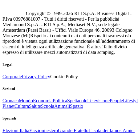
Copyright © 1999-
2026
RTI S.p.A. Business Digital -
P.Iva 03976881007 - Tutti i diritti riservati - Per la pubblicità
Mediamond S.p.A. - RTI S.p.A., Mediaset N.V., sede legale
Amsterdam (Paesi Bassi) - Uffici Viale Europa 46, 20093 Cologno
Monzese (MI)
Rispetto ai contenuti e ai dati personali trasmessi e/o
riprodotti è vietata ogni utilizzazione funzionale all’addestramento di
sistemi di intelligenza artificiale generativa. È altresì fatto divieto
espresso di utilizzare mezzi automatizzati di data scraping.
Legal
Corporate
Privacy Policy
Cookie Policy
Sezioni
Cronaca
Mondo
Economia
Politica
Spettacolo
Televisione
People
Lifestyl
Planet
Cultura
Salute
Scuola
Animali
Spazio
Speciali
Elezioni Italia
Elezioni estero
Grande Fratello
L'isola dei famosi
Amici