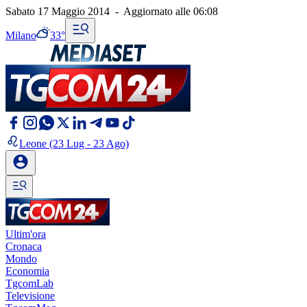
Sabato 17 Maggio 2014
-
Aggiornato alle
06:08
Milano
33°
Leone
(23 Lug - 23 Ago)
Ultim'ora
Cronaca
Mondo
Economia
TgcomLab
Televisione