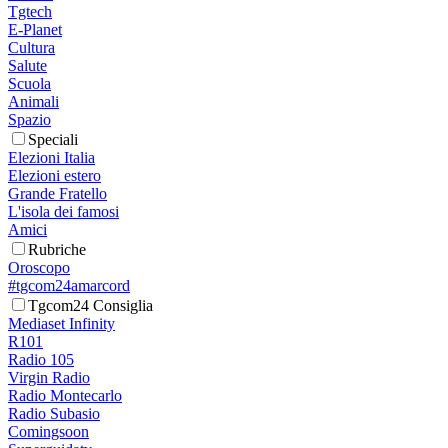
Tgtech
E-Planet
Cultura
Salute
Scuola
Animali
Spazio
Speciali
Elezioni Italia
Elezioni estero
Grande Fratello
L'isola dei famosi
Amici
Rubriche
Oroscopo
#tgcom24amarcord
Tgcom24 Consiglia
Mediaset Infinity
R101
Radio 105
Virgin Radio
Radio Montecarlo
Radio Subasio
Comingsoon