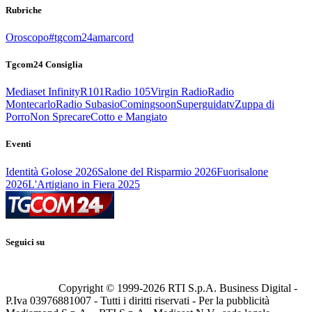
Rubriche
Oroscopo
#tgcom24amarcord
Tgcom24 Consiglia
Mediaset Infinity
R101
Radio 105
Virgin Radio
Radio
Montecarlo
Radio Subasio
Comingsoon
Superguidatv
Zuppa di
Porro
Non Sprecare
Cotto e Mangiato
Eventi
Identità Golose 2026
Salone del Risparmio 2026
Fuorisalone
2026
L'Artigiano in Fiera 2025
Seguici su
Copyright © 1999-
2026
RTI S.p.A. Business Digital -
P.Iva 03976881007 - Tutti i diritti riservati - Per la pubblicità