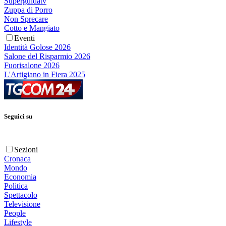
Superguidatv
Zuppa di Porro
Non Sprecare
Cotto e Mangiato
Eventi
Identità Golose 2026
Salone del Risparmio 2026
Fuorisalone 2026
L'Artigiano in Fiera 2025
Seguici su
Sezioni
Cronaca
Mondo
Economia
Politica
Spettacolo
Televisione
People
Lifestyle