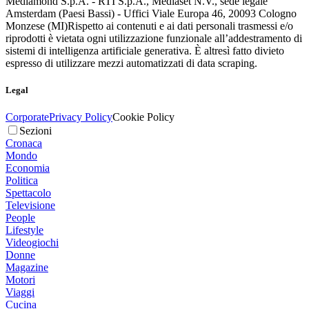
Mediamond S.p.A. - RTI S.p.A., Mediaset N.V., sede legale
Amsterdam (Paesi Bassi) - Uffici Viale Europa 46, 20093 Cologno
Monzese (MI)
Rispetto ai contenuti e ai dati personali trasmessi e/o
riprodotti è vietata ogni utilizzazione funzionale all’addestramento di
sistemi di intelligenza artificiale generativa. È altresì fatto divieto
espresso di utilizzare mezzi automatizzati di data scraping.
Legal
Corporate
Privacy Policy
Cookie Policy
Sezioni
Cronaca
Mondo
Economia
Politica
Spettacolo
Televisione
People
Lifestyle
Videogiochi
Donne
Magazine
Motori
Viaggi
Cucina