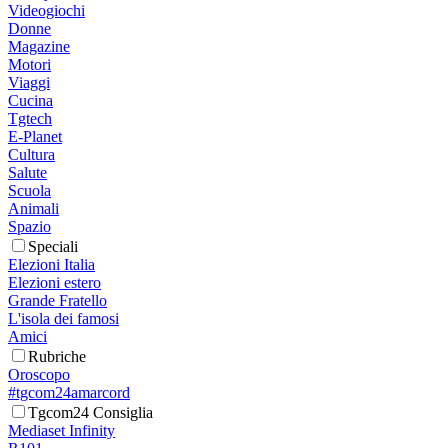
Videogiochi
Donne
Magazine
Motori
Viaggi
Cucina
Tgtech
E-Planet
Cultura
Salute
Scuola
Animali
Spazio
Speciali
Elezioni Italia
Elezioni estero
Grande Fratello
L'isola dei famosi
Amici
Rubriche
Oroscopo
#tgcom24amarcord
Tgcom24 Consiglia
Mediaset Infinity