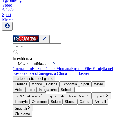
TgcomMag
Video
Schede
Sport
Meteo
In evidenza
Mostra tutti
Nascondi
Guerra Iran
Elezioni
Crans Montana
Epstein Files
Famiglia nel
bosco
Garlasco
Emergenza Clima
Tutti i dossier
Tutte le notizie del giorno
Cronaca
Mondo
Politica
Economia
Sport
Meteo
Video
Foto
Infografiche
Schede
Tv & Spettacolo
TgcomLab
TgcomMag
TgTech
Lifestyle
Oroscopo
Salute
Skuola
Cultura
Animali
Speciali
Chi siamo