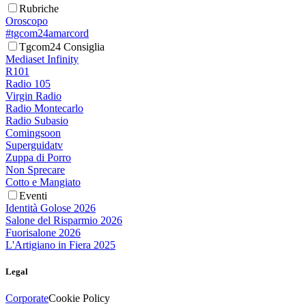
Rubriche
Oroscopo
#tgcom24amarcord
Tgcom24 Consiglia
Mediaset Infinity
R101
Radio 105
Virgin Radio
Radio Montecarlo
Radio Subasio
Comingsoon
Superguidatv
Zuppa di Porro
Non Sprecare
Cotto e Mangiato
Eventi
Identità Golose 2026
Salone del Risparmio 2026
Fuorisalone 2026
L'Artigiano in Fiera 2025
Legal
Corporate
Cookie Policy