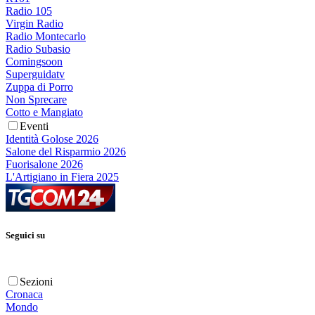
Radio 105
Virgin Radio
Radio Montecarlo
Radio Subasio
Comingsoon
Superguidatv
Zuppa di Porro
Non Sprecare
Cotto e Mangiato
Eventi
Identità Golose 2026
Salone del Risparmio 2026
Fuorisalone 2026
L'Artigiano in Fiera 2025
Seguici su
Sezioni
Cronaca
Mondo