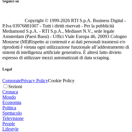
Seguici su
Copyright © 1999-
2026
RTI S.p.A. Business Digital -
P.Iva 03976881007 - Tutti i diritti riservati - Per la pubblicità
Mediamond S.p.A. - RTI S.p.A., Mediaset N.V., sede legale
Amsterdam (Paesi Bassi) - Uffici Viale Europa 46, 20093 Cologno
Monzese (MI)
Rispetto ai contenuti e ai dati personali trasmessi e/o
riprodotti è vietata ogni utilizzazione funzionale all’addestramento di
sistemi di intelligenza artificiale generativa. È altresì fatto divieto
espresso di utilizzare mezzi automatizzati di data scraping.
Legal
Corporate
Privacy Policy
Cookie Policy
Sezioni
Cronaca
Mondo
Economia
Politica
Spettacolo
Televisione
People
Lifestyle