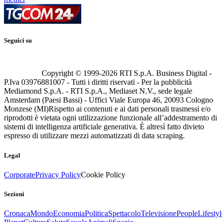
Seguici su
Copyright © 1999-
2026
RTI S.p.A. Business Digital -
P.Iva 03976881007 - Tutti i diritti riservati - Per la pubblicità
Mediamond S.p.A. - RTI S.p.A., Mediaset N.V., sede legale
Amsterdam (Paesi Bassi) - Uffici Viale Europa 46, 20093 Cologno
Monzese (MI)
Rispetto ai contenuti e ai dati personali trasmessi e/o
riprodotti è vietata ogni utilizzazione funzionale all’addestramento di
sistemi di intelligenza artificiale generativa. È altresì fatto divieto
espresso di utilizzare mezzi automatizzati di data scraping.
Legal
Corporate
Privacy Policy
Cookie Policy
Sezioni
Cronaca
Mondo
Economia
Politica
Spettacolo
Televisione
People
Lifestyl