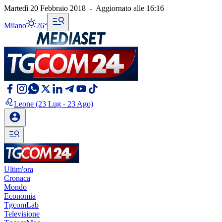
Martedì 20 Febbraio 2018
-
Aggiornato alle
16:16
Milano
26°
Leone
(23 Lug - 23 Ago)
Ultim'ora
Cronaca
Mondo
Economia
TgcomLab
Televisione