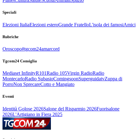
Planet
Cultura
Salute
Scuola
Animali
Spazio
Speciali
Elezioni Italia
Elezioni estero
Grande Fratello
L'isola dei famosi
Amici
Rubriche
Oroscopo
#tgcom24amarcord
Tgcom24 Consiglia
Mediaset Infinity
R101
Radio 105
Virgin Radio
Radio
Montecarlo
Radio Subasio
Comingsoon
Superguidatv
Zuppa di
Porro
Non Sprecare
Cotto e Mangiato
Eventi
Identità Golose 2026
Salone del Risparmio 2026
Fuorisalone
2026
L'Artigiano in Fiera 2025