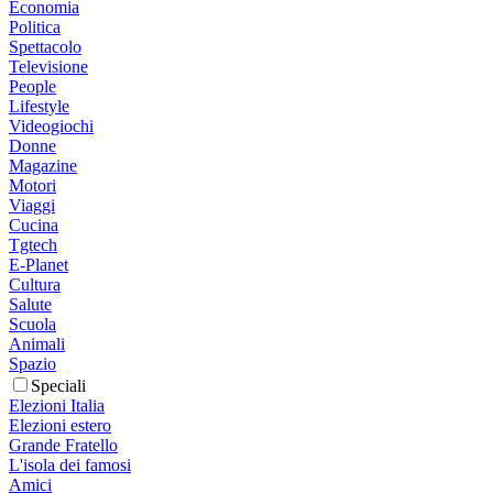
Economia
Politica
Spettacolo
Televisione
People
Lifestyle
Videogiochi
Donne
Magazine
Motori
Viaggi
Cucina
Tgtech
E-Planet
Cultura
Salute
Scuola
Animali
Spazio
Speciali
Elezioni Italia
Elezioni estero
Grande Fratello
L'isola dei famosi
Amici