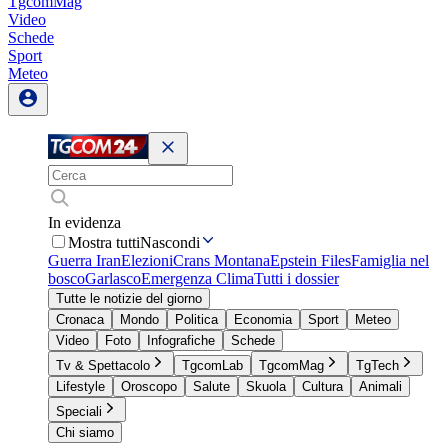
TgcomMag
Video
Schede
Sport
Meteo
In evidenza
Mostra tutti
Nascondi
Guerra Iran
Elezioni
Crans Montana
Epstein Files
Famiglia nel
bosco
Garlasco
Emergenza Clima
Tutti i dossier
Tutte le notizie del giorno
Cronaca
Mondo
Politica
Economia
Sport
Meteo
Video
Foto
Infografiche
Schede
Tv & Spettacolo
TgcomLab
TgcomMag
TgTech
Lifestyle
Oroscopo
Salute
Skuola
Cultura
Animali
Speciali
Chi siamo