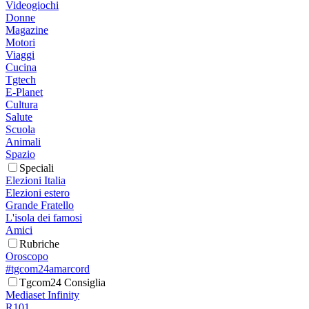
Videogiochi
Donne
Magazine
Motori
Viaggi
Cucina
Tgtech
E-Planet
Cultura
Salute
Scuola
Animali
Spazio
Speciali
Elezioni Italia
Elezioni estero
Grande Fratello
L'isola dei famosi
Amici
Rubriche
Oroscopo
#tgcom24amarcord
Tgcom24 Consiglia
Mediaset Infinity
R101