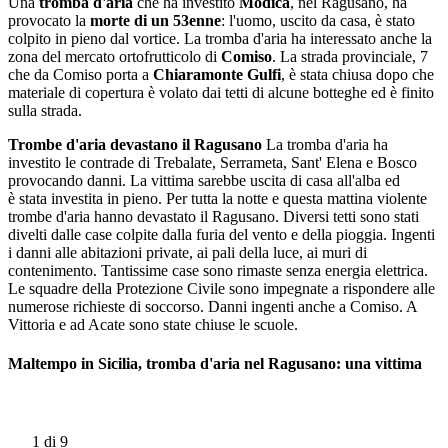
Una
tromba d'aria
che ha investito
Modica
, nel Ragusano, ha
provocato la
morte di un 53enne
: l'uomo, uscito da casa, è stato
colpito in pieno dal vortice. La tromba d'aria ha interessato anche la
zona del mercato ortofrutticolo di
Comiso
. La strada provinciale, 7
che da Comiso porta a
Chiaramonte Gulfi
, è stata chiusa dopo che
materiale di copertura è volato dai tetti di alcune botteghe ed è finito
sulla strada.
Trombe d'aria devastano il Ragusano
La tromba d'aria ha
investito le contrade di Trebalate, Serrameta, Sant' Elena e Bosco
provocando danni. La vittima sarebbe uscita di casa all'alba ed
è stata investita in pieno. Per tutta la notte e questa mattina violente
trombe d'aria hanno devastato il Ragusano. Diversi tetti sono stati
divelti dalle case colpite dalla furia del vento e della pioggia. Ingenti
i danni alle abitazioni private, ai pali della luce, ai muri di
contenimento. Tantissime case sono rimaste senza energia elettrica.
Le squadre della Protezione Civile sono impegnate a rispondere alle
numerose richieste di soccorso. Danni ingenti anche a Comiso. A
Vittoria e ad Acate sono state chiuse le scuole.
Maltempo in Sicilia, tromba d'aria nel Ragusano: una vittima
1
di 9