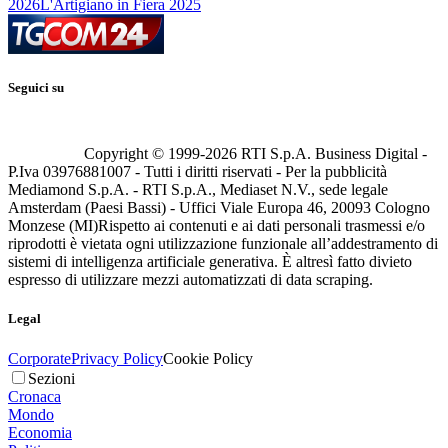
2026
L'Artigiano in Fiera 2025
Seguici su
Copyright © 1999-
2026
RTI S.p.A. Business Digital -
P.Iva 03976881007 - Tutti i diritti riservati - Per la pubblicità
Mediamond S.p.A. - RTI S.p.A., Mediaset N.V., sede legale
Amsterdam (Paesi Bassi) - Uffici Viale Europa 46, 20093 Cologno
Monzese (MI)
Rispetto ai contenuti e ai dati personali trasmessi e/o
riprodotti è vietata ogni utilizzazione funzionale all’addestramento di
sistemi di intelligenza artificiale generativa. È altresì fatto divieto
espresso di utilizzare mezzi automatizzati di data scraping.
Legal
Corporate
Privacy Policy
Cookie Policy
Sezioni
Cronaca
Mondo
Economia