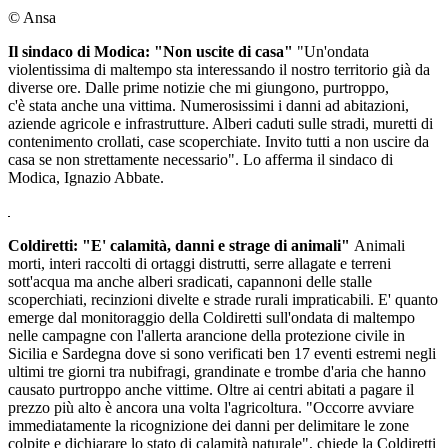
© Ansa
Il sindaco di Modica: "Non uscite di casa"
"Un'ondata
violentissima di maltempo sta interessando il nostro territorio già da
diverse ore. Dalle prime notizie che mi giungono, purtroppo,
c'è stata anche una vittima. Numerosissimi i danni ad abitazioni,
aziende agricole e infrastrutture. Alberi caduti sulle stradi, muretti di
contenimento crollati, case scoperchiate. Invito tutti a non uscire da
casa se non strettamente necessario". Lo afferma il sindaco di
Modica, Ignazio Abbate.
Coldiretti: "E' calamità, danni e strage di animali"
Animali
morti, interi raccolti di ortaggi distrutti, serre allagate e terreni
sott'acqua ma anche alberi sradicati, capannoni delle stalle
scoperchiati, recinzioni divelte e strade rurali impraticabili. E' quanto
emerge dal monitoraggio della Coldiretti sull'ondata di maltempo
nelle campagne con l'allerta arancione della protezione civile in
Sicilia e Sardegna dove si sono verificati ben 17 eventi estremi negli
ultimi tre giorni tra nubifragi, grandinate e trombe d'aria che hanno
causato purtroppo anche vittime. Oltre ai centri abitati a pagare il
prezzo più alto è ancora una volta l'agricoltura. "Occorre avviare
immediatamente la ricognizione dei danni per delimitare le zone
colpite e dichiarare lo stato di calamità naturale", chiede la Coldiretti