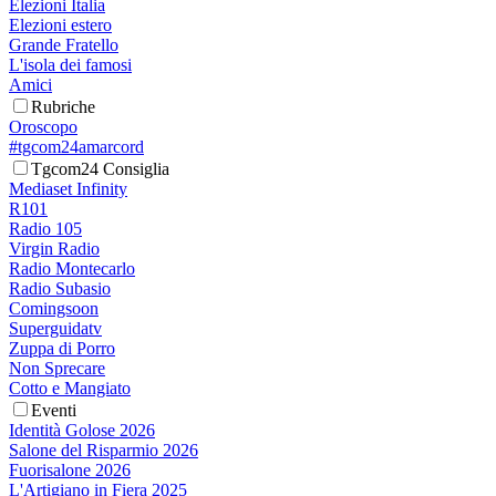
Elezioni Italia
Elezioni estero
Grande Fratello
L'isola dei famosi
Amici
Rubriche
Oroscopo
#tgcom24amarcord
Tgcom24 Consiglia
Mediaset Infinity
R101
Radio 105
Virgin Radio
Radio Montecarlo
Radio Subasio
Comingsoon
Superguidatv
Zuppa di Porro
Non Sprecare
Cotto e Mangiato
Eventi
Identità Golose 2026
Salone del Risparmio 2026
Fuorisalone 2026
L'Artigiano in Fiera 2025