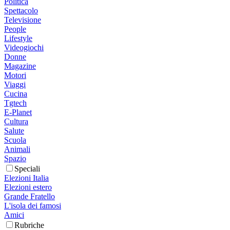
Politica
Spettacolo
Televisione
People
Lifestyle
Videogiochi
Donne
Magazine
Motori
Viaggi
Cucina
Tgtech
E-Planet
Cultura
Salute
Scuola
Animali
Spazio
Speciali
Elezioni Italia
Elezioni estero
Grande Fratello
L'isola dei famosi
Amici
Rubriche