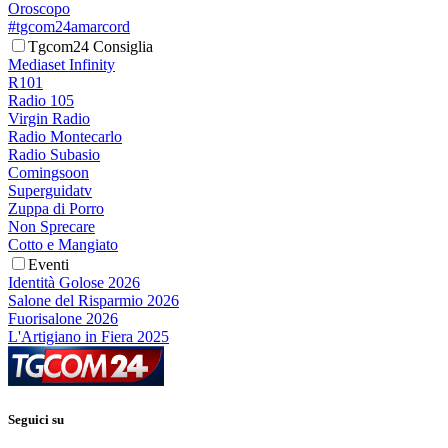
Oroscopo
#tgcom24amarcord
Tgcom24 Consiglia
Mediaset Infinity
R101
Radio 105
Virgin Radio
Radio Montecarlo
Radio Subasio
Comingsoon
Superguidatv
Zuppa di Porro
Non Sprecare
Cotto e Mangiato
Eventi
Identità Golose 2026
Salone del Risparmio 2026
Fuorisalone 2026
L'Artigiano in Fiera 2025
Seguici su