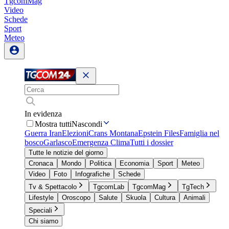
TgcomMag
Video
Schede
Sport
Meteo
In evidenza
Mostra tutti
Nascondi
Guerra Iran
Elezioni
Crans Montana
Epstein Files
Famiglia nel
bosco
Garlasco
Emergenza Clima
Tutti i dossier
Tutte le notizie del giorno
Cronaca
Mondo
Politica
Economia
Sport
Meteo
Video
Foto
Infografiche
Schede
Tv & Spettacolo
TgcomLab
TgcomMag
TgTech
Lifestyle
Oroscopo
Salute
Skuola
Cultura
Animali
Speciali
Chi siamo