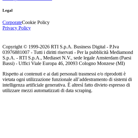
Legal
Corporate
Cookie Policy
Privacy Policy
Copyright © 1999-
2026
RTI S.p.A. Business Digital - P.Iva
03976881007 - Tutti i diritti riservati - Per la pubblicità Mediamond
S.p.A. - RTI S.p.A., Mediaset N.V., sede legale Amsterdam (Paesi
Bassi) - Uffici Viale Europa 46, 20093 Cologno Monzese (MI)
Rispetto ai contenuti e ai dati personali trasmessi e/o riprodotti è
vietata ogni utilizzazione funzionale all’addestramento di sistemi di
intelligenza artificiale generativa. È altresì fatto divieto espresso di
utilizzare mezzi automatizzati di data scraping.