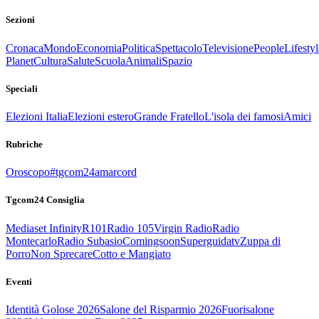
Sezioni
Cronaca
Mondo
Economia
Politica
Spettacolo
Televisione
People
Lifestyl
Planet
Cultura
Salute
Scuola
Animali
Spazio
Speciali
Elezioni Italia
Elezioni estero
Grande Fratello
L'isola dei famosi
Amici
Rubriche
Oroscopo
#tgcom24amarcord
Tgcom24 Consiglia
Mediaset Infinity
R101
Radio 105
Virgin Radio
Radio
Montecarlo
Radio Subasio
Comingsoon
Superguidatv
Zuppa di
Porro
Non Sprecare
Cotto e Mangiato
Eventi
Identità Golose 2026
Salone del Risparmio 2026
Fuorisalone