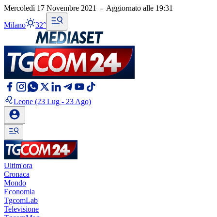
Mercoledì 17 Novembre 2021
-
Aggiornato alle
19:31
Milano
32°
Leone
(23 Lug - 23 Ago)
Ultim'ora
Cronaca
Mondo
Economia
TgcomLab
Televisione