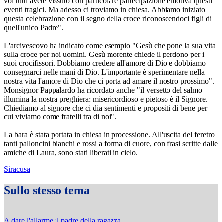
voi tutti avete vissuto con particolare partecipazione emotiva questi
eventi tragici. Ma adesso ci troviamo in chiesa. Abbiamo iniziato
questa celebrazione con il segno della croce riconoscendoci figli di
quell'unico Padre".
L'arcivescovo ha indicato come esempio "Gesù che pone la sua vita
sulla croce per noi uomini. Gesù morente chiede il perdono per i
suoi crocifissori. Dobbiamo credere all'amore di Dio e dobbiamo
consegnarci nelle mani di Dio. L'importante è sperimentare nella
nostra vita l'amore di Dio che ci porta ad amare il nostro prossimo".
Monsignor Pappalardo ha ricordato anche "il versetto del salmo
illumina la nostra preghiera: misericordioso e pietoso è il Signore.
Chiediamo al signore che ci dia sentimenti e propositi di bene per
cui viviamo come fratelli tra di noi".
La bara è stata portata in chiesa in processione. All'uscita del feretro
tanti palloncini bianchi e rossi a forma di cuore, con frasi scritte dalle
amiche di Laura, sono stati liberati in cielo.
Siracusa
Sullo stesso tema
A dare l'allarme il padre della ragazza