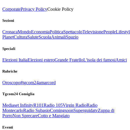
Corporate
Privacy Policy
Cookie Policy
Sezioni
Cronaca
Mondo
Economia
Politica
Spettacolo
Televisione
People
Lifestyl
Planet
Cultura
Salute
Scuola
Animali
Spazio
Speciali
Elezioni Italia
Elezioni estero
Grande Fratello
L'isola dei famosi
Amici
Rubriche
Oroscopo
#tgcom24amarcord
Tgcom24 Consiglia
Mediaset Infinity
R101
Radio 105
Virgin Radio
Radio
Montecarlo
Radio Subasio
Comingsoon
Superguidatv
Zuppa di
Porro
Non Sprecare
Cotto e Mangiato
Eventi