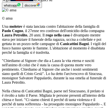
whatsapp
discover
© ansa
Una
molotov
è stata lanciata contro l'abitazione della famiglia di
Paolo Cugno
, il 27enne reo confesso dell'omicidio della compagna
Laura Petrolito
, 20 anni. Il
rogo nella casa
è divampato mentre
stava per iniziare il funerale della ragazza, uccisa a coltellate e poi
gettata in un pozzo nelle campagne di
Canicattini Bagni
. I vigili del
fuoco hanno spento le fiamme. L'abitazione al momento è disabitata
perché la famiglia si è trasferita.
"Chiediamo al Signore che dia a Laura la vita eterna e susciti
nell'animo di colui che è stata la causa di questa morte vero
pentimento. Chiediamo al Signore che anche i nostri sentimenti
siano quelli di Cristo Gesù". Lo ha detto l'arcivescovo di Siracusa,
monsignor Salvatore Pappalardo, durante la sua omelia al funerale di
Laura Petrolito.
Nella chiesa di Canicattini Bagni, paese nel Siracusano, il prelato si
è rivolto a tutto il Paese. Migliaia le persone presenti all'interno della
chiesa e fuori. "Ci siamo chiesti il perché di tanta violenza e il
perché di tanta sofferenza - ha proseguito monsignor Pappalardo -. E