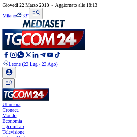
Giovedì 22 Marzo 2018
-
Aggiornato alle
18:13
Milano
33°
Leone
(23 Lug - 23 Ago)
Ultim'ora
Cronaca
Mondo
Economia
TgcomLab
Televisione