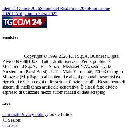
Identità Golose 2026
Salone del Risparmio 2026
Fuorisalone
2026
L'Artigiano in Fiera 2025
Seguici su
Copyright © 1999-
2026
RTI S.p.A. Business Digital -
P.Iva 03976881007 - Tutti i diritti riservati - Per la pubblicità
Mediamond S.p.A. - RTI S.p.A., Mediaset N.V., sede legale
Amsterdam (Paesi Bassi) - Uffici Viale Europa 46, 20093 Cologno
Monzese (MI)
Rispetto ai contenuti e ai dati personali trasmessi e/o
riprodotti è vietata ogni utilizzazione funzionale all’addestramento di
sistemi di intelligenza artificiale generativa. È altresì fatto divieto
espresso di utilizzare mezzi automatizzati di data scraping.
Legal
Corporate
Privacy Policy
Cookie Policy
Sezioni
Cronaca