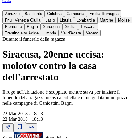
Sicilia
Abruzzo
Basilicata
Calabria
Campania
Emilia Romagna
Friuli Venezia Giulia
Lazio
Liguria
Lombardia
Marche
Molise
Piemonte
Puglia
Sardegna
Sicilia
Toscana
Trentino alto Adige
Umbria
Val d'Aosta
Veneto
Durante il funerale della ragazza
Siracusa, 20enne uccisa:
molotov contro la casa
dell'arrestato
Il rogo nell'abitazione è scoppiato mentre stava per iniziare il
funerale della ragazza uccisa a coltellate e poi gettata in un pozzo
nelle campagne di Canicattini Bagni
22 Mar 2018 - 18:13
22 Mar 2018 - 18:13
Segui
su
Seguici su