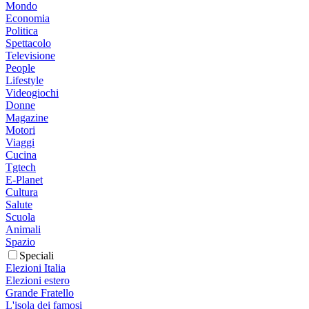
Mondo
Economia
Politica
Spettacolo
Televisione
People
Lifestyle
Videogiochi
Donne
Magazine
Motori
Viaggi
Cucina
Tgtech
E-Planet
Cultura
Salute
Scuola
Animali
Spazio
Speciali
Elezioni Italia
Elezioni estero
Grande Fratello
L'isola dei famosi