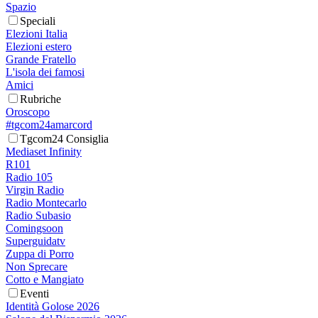
Spazio
Speciali
Elezioni Italia
Elezioni estero
Grande Fratello
L'isola dei famosi
Amici
Rubriche
Oroscopo
#tgcom24amarcord
Tgcom24 Consiglia
Mediaset Infinity
R101
Radio 105
Virgin Radio
Radio Montecarlo
Radio Subasio
Comingsoon
Superguidatv
Zuppa di Porro
Non Sprecare
Cotto e Mangiato
Eventi
Identità Golose 2026