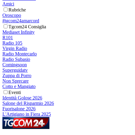
Amici
Rubriche
Oroscopo
#tgcom24amarcord
Tgcom24 Consiglia
Mediaset Infinity
R101
Radio 105
Virgin Radio
Radio Montecarlo
Radio Subasio
Comingsoon
Superguidatv
Zuppa di Porro
Non Sprecare
Cotto e Mangiato
Eventi
Identità Golose 2026
Salone del Risparmio 2026
Fuorisalone 2026
L'Artigiano in Fiera 2025