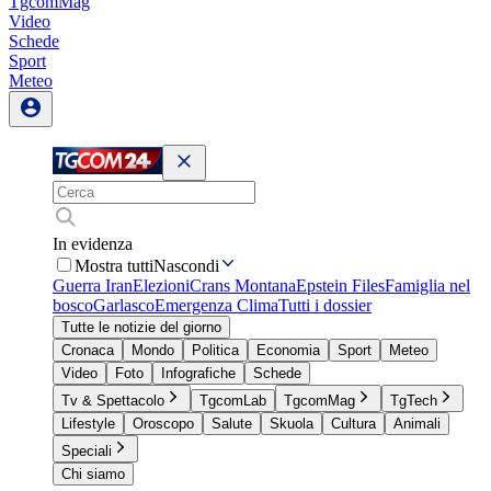
TgcomMag
Video
Schede
Sport
Meteo
In evidenza
Mostra tutti
Nascondi
Guerra Iran
Elezioni
Crans Montana
Epstein Files
Famiglia nel
bosco
Garlasco
Emergenza Clima
Tutti i dossier
Tutte le notizie del giorno
Cronaca
Mondo
Politica
Economia
Sport
Meteo
Video
Foto
Infografiche
Schede
Tv & Spettacolo
TgcomLab
TgcomMag
TgTech
Lifestyle
Oroscopo
Salute
Skuola
Cultura
Animali
Speciali
Chi siamo