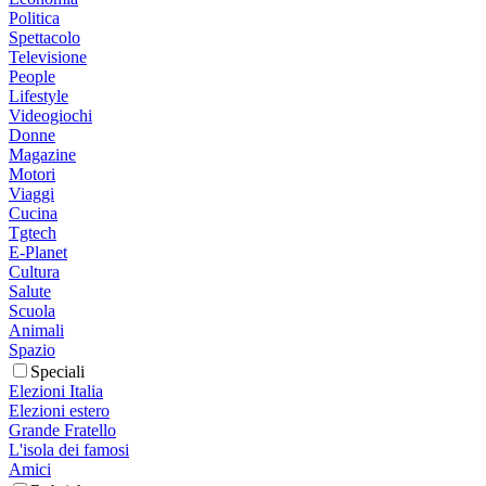
Politica
Spettacolo
Televisione
People
Lifestyle
Videogiochi
Donne
Magazine
Motori
Viaggi
Cucina
Tgtech
E-Planet
Cultura
Salute
Scuola
Animali
Spazio
Speciali
Elezioni Italia
Elezioni estero
Grande Fratello
L'isola dei famosi
Amici