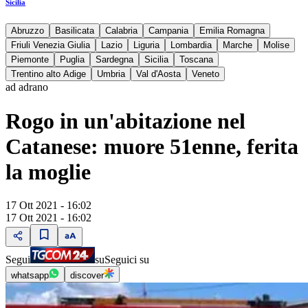
Sicilia
Abruzzo
Basilicata
Calabria
Campania
Emilia Romagna
Friuli Venezia Giulia
Lazio
Liguria
Lombardia
Marche
Molise
Piemonte
Puglia
Sardegna
Sicilia
Toscana
Trentino alto Adige
Umbria
Val d'Aosta
Veneto
ad adrano
Rogo in un'abitazione nel
Catanese: muore 51enne, ferita
la moglie
17 Ott 2021 - 16:02
17 Ott 2021 - 16:02
Segui
su
Seguici su
whatsapp
discover