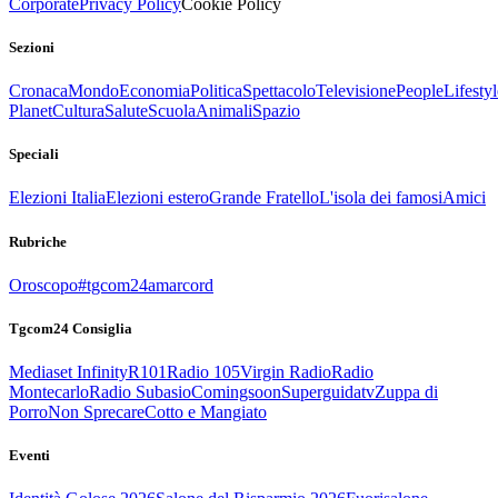
Corporate
Privacy Policy
Cookie Policy
Sezioni
Cronaca
Mondo
Economia
Politica
Spettacolo
Televisione
People
Lifestyl
Planet
Cultura
Salute
Scuola
Animali
Spazio
Speciali
Elezioni Italia
Elezioni estero
Grande Fratello
L'isola dei famosi
Amici
Rubriche
Oroscopo
#tgcom24amarcord
Tgcom24 Consiglia
Mediaset Infinity
R101
Radio 105
Virgin Radio
Radio
Montecarlo
Radio Subasio
Comingsoon
Superguidatv
Zuppa di
Porro
Non Sprecare
Cotto e Mangiato
Eventi