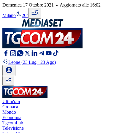
Domenica 17 Ottobre 2021
-
Aggiornato alle
16:02
Milano
26°
Leone
(23 Lug - 23 Ago)
Ultim'ora
Cronaca
Mondo
Economia
TgcomLab
Televisione