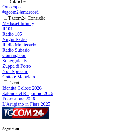
Rubriche
Oroscopo
#tgcom24amarcord
Tgcom24 Consiglia
Mediaset Infinity
R101
Radio 105
Virgin Radio
Radio Montecarlo
Radio Subasio
Comingsoon
Superguidatv
Zuppa di Porro
Non Sprecare
Cotto e Mangiato
Eventi
Identità Golose 2026
Salone del Risparmio 2026
Fuorisalone 2026
L'Artigiano in Fiera 2025
Seguici su