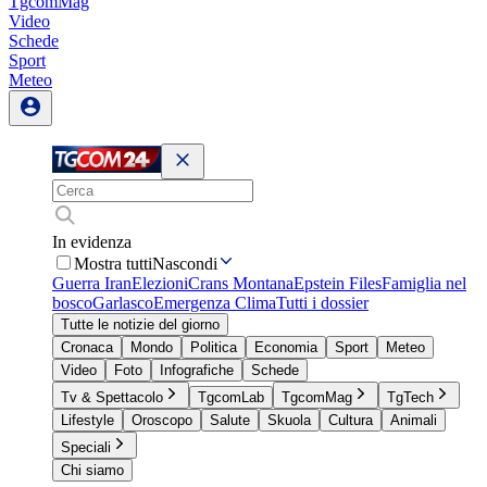
TgcomMag
Video
Schede
Sport
Meteo
In evidenza
Mostra tutti
Nascondi
Guerra Iran
Elezioni
Crans Montana
Epstein Files
Famiglia nel
bosco
Garlasco
Emergenza Clima
Tutti i dossier
Tutte le notizie del giorno
Cronaca
Mondo
Politica
Economia
Sport
Meteo
Video
Foto
Infografiche
Schede
Tv & Spettacolo
TgcomLab
TgcomMag
TgTech
Lifestyle
Oroscopo
Salute
Skuola
Cultura
Animali
Speciali
Chi siamo