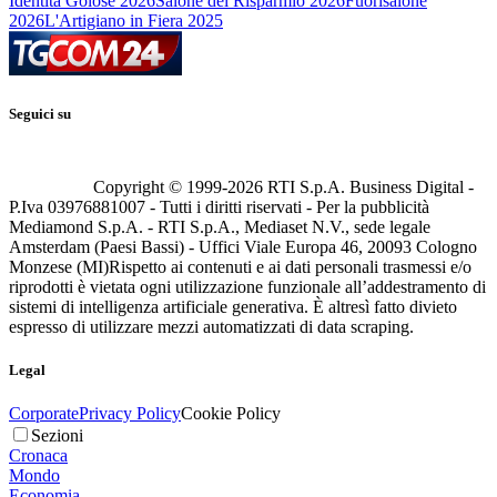
Identità Golose 2026
Salone del Risparmio 2026
Fuorisalone
2026
L'Artigiano in Fiera 2025
Seguici su
Copyright © 1999-
2026
RTI S.p.A. Business Digital -
P.Iva 03976881007 - Tutti i diritti riservati - Per la pubblicità
Mediamond S.p.A. - RTI S.p.A., Mediaset N.V., sede legale
Amsterdam (Paesi Bassi) - Uffici Viale Europa 46, 20093 Cologno
Monzese (MI)
Rispetto ai contenuti e ai dati personali trasmessi e/o
riprodotti è vietata ogni utilizzazione funzionale all’addestramento di
sistemi di intelligenza artificiale generativa. È altresì fatto divieto
espresso di utilizzare mezzi automatizzati di data scraping.
Legal
Corporate
Privacy Policy
Cookie Policy
Sezioni
Cronaca
Mondo
Economia