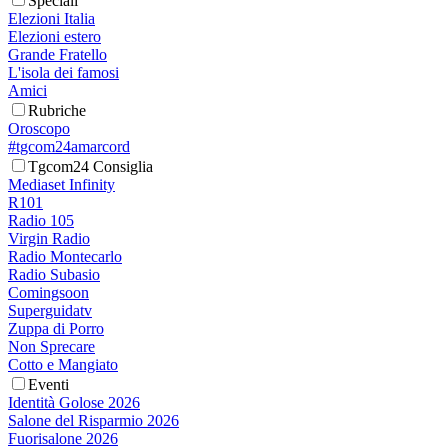
Speciali
Elezioni Italia
Elezioni estero
Grande Fratello
L'isola dei famosi
Amici
Rubriche
Oroscopo
#tgcom24amarcord
Tgcom24 Consiglia
Mediaset Infinity
R101
Radio 105
Virgin Radio
Radio Montecarlo
Radio Subasio
Comingsoon
Superguidatv
Zuppa di Porro
Non Sprecare
Cotto e Mangiato
Eventi
Identità Golose 2026
Salone del Risparmio 2026
Fuorisalone 2026