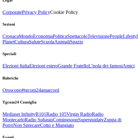
Legal
Corporate
Privacy Policy
Cookie Policy
Sezioni
Cronaca
Mondo
Economia
Politica
Spettacolo
Televisione
People
Lifestyl
Planet
Cultura
Salute
Scuola
Animali
Spazio
Speciali
Elezioni Italia
Elezioni estero
Grande Fratello
L'isola dei famosi
Amici
Rubriche
Oroscopo
#tgcom24amarcord
Tgcom24 Consiglia
Mediaset Infinity
R101
Radio 105
Virgin Radio
Radio
Montecarlo
Radio Subasio
Comingsoon
Superguidatv
Zuppa di
Porro
Non Sprecare
Cotto e Mangiato
Eventi