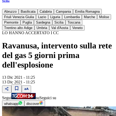
Sicilia
Abruzzo
Basilicata
Calabria
Campania
Emilia Romagna
Friuli Venezia Giulia
Lazio
Liguria
Lombardia
Marche
Molise
Piemonte
Puglia
Sardegna
Sicilia
Toscana
Trentino alto Adige
Umbria
Val d'Aosta
Veneto
LO HANNO ACCERTATO I CC
Ravanusa, intervento sulla rete
del gas 5 giorni prima
dell'esplosione
13 Dic 2021 - 11:25
13 Dic 2021 - 11:25
Segui
su
Seguici su
whatsapp
discover