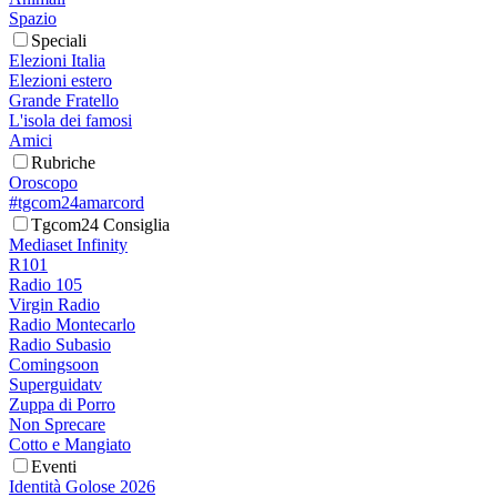
Spazio
Speciali
Elezioni Italia
Elezioni estero
Grande Fratello
L'isola dei famosi
Amici
Rubriche
Oroscopo
#tgcom24amarcord
Tgcom24 Consiglia
Mediaset Infinity
R101
Radio 105
Virgin Radio
Radio Montecarlo
Radio Subasio
Comingsoon
Superguidatv
Zuppa di Porro
Non Sprecare
Cotto e Mangiato
Eventi
Identità Golose 2026