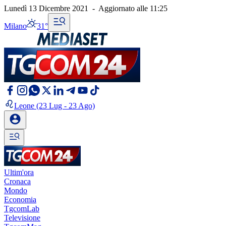
Lunedì 13 Dicembre 2021
-
Aggiornato alle
11:25
Milano
31°
Leone
(23 Lug - 23 Ago)
Ultim'ora
Cronaca
Mondo
Economia
TgcomLab
Televisione