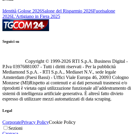
Identità Golose 2026
Salone del Risparmio 2026
Fuorisalone
2026
L'Artigiano in Fiera 2025
Seguici su
Copyright © 1999-
2026
RTI S.p.A. Business Digital -
P.Iva 03976881007 - Tutti i diritti riservati - Per la pubblicità
Mediamond S.p.A. - RTI S.p.A., Mediaset N.V., sede legale
Amsterdam (Paesi Bassi) - Uffici Viale Europa 46, 20093 Cologno
Monzese (MI)
Rispetto ai contenuti e ai dati personali trasmessi e/o
riprodotti è vietata ogni utilizzazione funzionale all’addestramento di
sistemi di intelligenza artificiale generativa. È altresì fatto divieto
espresso di utilizzare mezzi automatizzati di data scraping.
Legal
Corporate
Privacy Policy
Cookie Policy
Sezioni
Cronaca