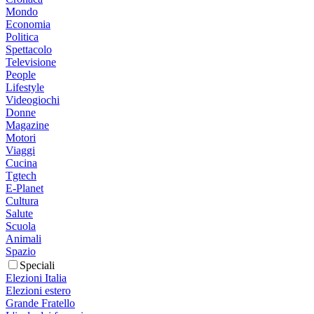
Mondo
Economia
Politica
Spettacolo
Televisione
People
Lifestyle
Videogiochi
Donne
Magazine
Motori
Viaggi
Cucina
Tgtech
E-Planet
Cultura
Salute
Scuola
Animali
Spazio
Speciali
Elezioni Italia
Elezioni estero
Grande Fratello