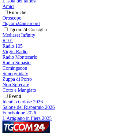
L'isola dei famosi
Amici
Rubriche
Oroscopo
#tgcom24amarcord
Tgcom24 Consiglia
Mediaset Infinity
R101
Radio 105
Virgin Radio
Radio Montecarlo
Radio Subasio
Comingsoon
Superguidatv
Zuppa di Porro
Non Sprecare
Cotto e Mangiato
Eventi
Identità Golose 2026
Salone del Risparmio 2026
Fuorisalone 2026
L'Artigiano in Fiera 2025