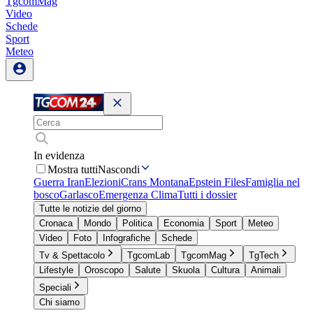
TgcomMag
Video
Schede
Sport
Meteo
In evidenza
Mostra tutti
Nascondi
Guerra Iran
Elezioni
Crans Montana
Epstein Files
Famiglia nel
bosco
Garlasco
Emergenza Clima
Tutti i dossier
Tutte le notizie del giorno
Cronaca
Mondo
Politica
Economia
Sport
Meteo
Video
Foto
Infografiche
Schede
Tv & Spettacolo
TgcomLab
TgcomMag
TgTech
Lifestyle
Oroscopo
Salute
Skuola
Cultura
Animali
Speciali
Chi siamo