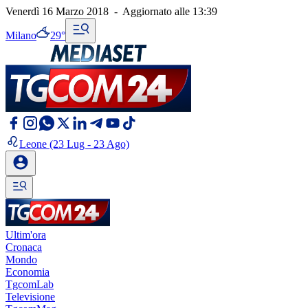
Venerdì 16 Marzo 2018
-
Aggiornato alle
13:39
Milano
29°
Leone
(23 Lug - 23 Ago)
Ultim'ora
Cronaca
Mondo
Economia
TgcomLab
Televisione