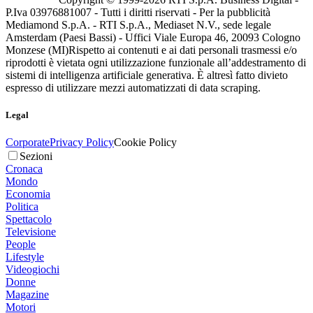
P.Iva 03976881007 - Tutti i diritti riservati - Per la pubblicità
Mediamond S.p.A. - RTI S.p.A., Mediaset N.V., sede legale
Amsterdam (Paesi Bassi) - Uffici Viale Europa 46, 20093 Cologno
Monzese (MI)
Rispetto ai contenuti e ai dati personali trasmessi e/o
riprodotti è vietata ogni utilizzazione funzionale all’addestramento di
sistemi di intelligenza artificiale generativa. È altresì fatto divieto
espresso di utilizzare mezzi automatizzati di data scraping.
Legal
Corporate
Privacy Policy
Cookie Policy
Sezioni
Cronaca
Mondo
Economia
Politica
Spettacolo
Televisione
People
Lifestyle
Videogiochi
Donne
Magazine
Motori