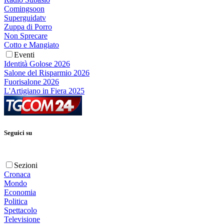
Comingsoon
Superguidatv
Zuppa di Porro
Non Sprecare
Cotto e Mangiato
Eventi
Identità Golose 2026
Salone del Risparmio 2026
Fuorisalone 2026
L'Artigiano in Fiera 2025
Seguici su
Sezioni
Cronaca
Mondo
Economia
Politica
Spettacolo
Televisione