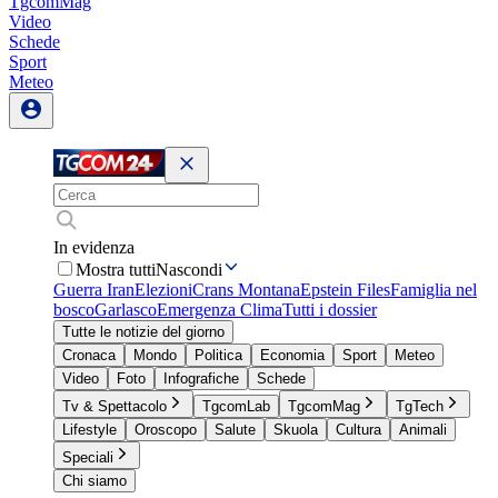
TgcomMag
Video
Schede
Sport
Meteo
In evidenza
Mostra tutti
Nascondi
Guerra Iran
Elezioni
Crans Montana
Epstein Files
Famiglia nel
bosco
Garlasco
Emergenza Clima
Tutti i dossier
Tutte le notizie del giorno
Cronaca
Mondo
Politica
Economia
Sport
Meteo
Video
Foto
Infografiche
Schede
Tv & Spettacolo
TgcomLab
TgcomMag
TgTech
Lifestyle
Oroscopo
Salute
Skuola
Cultura
Animali
Speciali
Chi siamo