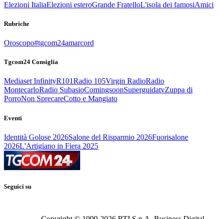
Elezioni Italia
Elezioni estero
Grande Fratello
L'isola dei famosi
Amici
Rubriche
Oroscopo
#tgcom24amarcord
Tgcom24 Consiglia
Mediaset Infinity
R101
Radio 105
Virgin Radio
Radio
Montecarlo
Radio Subasio
Comingsoon
Superguidatv
Zuppa di
Porro
Non Sprecare
Cotto e Mangiato
Eventi
Identità Golose 2026
Salone del Risparmio 2026
Fuorisalone
2026
L'Artigiano in Fiera 2025
Seguici su
Copyright © 1999-
2026
RTI S.p.A. Business Digital -