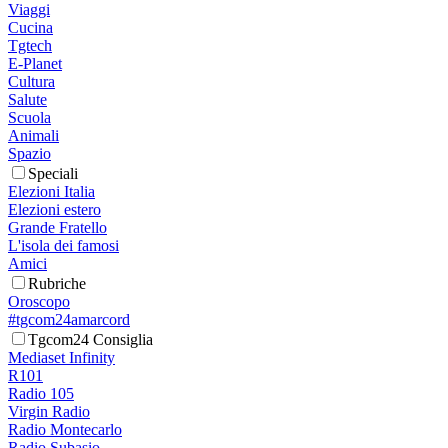
Viaggi
Cucina
Tgtech
E-Planet
Cultura
Salute
Scuola
Animali
Spazio
Speciali
Elezioni Italia
Elezioni estero
Grande Fratello
L'isola dei famosi
Amici
Rubriche
Oroscopo
#tgcom24amarcord
Tgcom24 Consiglia
Mediaset Infinity
R101
Radio 105
Virgin Radio
Radio Montecarlo
Radio Subasio