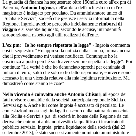
La guardia di finanza ha sequestrato oltre 150mila euro all'ex pm di
Palermo,
Antonio Ingroia
, nell'ambito dell'inchiesta in cui l'ex
magistrato è indagato per peculato. Da amministratore unico di
"Sicilia e Servizi", società che gestisce i servizi informatici della
Regione, Ingroia avrebbe percepito indebitamente
rimborsi di
viaggio
e si sarebbe liquidato, secondo le accuse, un'indennità
sproporzionata rispetto agli utili realizzati dall'ente.
L'ex pm: "Io ho sempre rispettato la legge"
- Ingroia commenta
così il sequestro: "Ho appreso la notizia dalla stampa, prima ancora
che il provvedimento mi venisse notificato. Comunque ho la
coscienza a posto perché so di avere sempre rispettato la legge". Poi
continua: "La verità è che ho denunciato sprechi per centinaia di
milioni di euro, soldi che solo io ho fatto risparmiare, e invece sono
accusato in una vicenda relativa alla mia legittima retribuzione. Ma
dimostrerò come stanno le cose".
Nella vicenda è coinvolto anche Antonio Chisari
, all'epoca dei
fatti revisore contabile della società partecipata regionale Sicilia e
Servizi s.p.a. Anche lui come Ingroia è accusato di peculato. Le
contestazioni mosse agli indagati nascono dalla natura riconosciuta
alla Sicilia e-Servizi s.p.a. di società in house della Regione da cui
deriva che entrambi abbiano rivestito la qualifica di incaricato di
pubblico servizio. Ingroia, prima liquidatore della società (dal 23
settembre 2013), è stato successivamente nominato amministratore