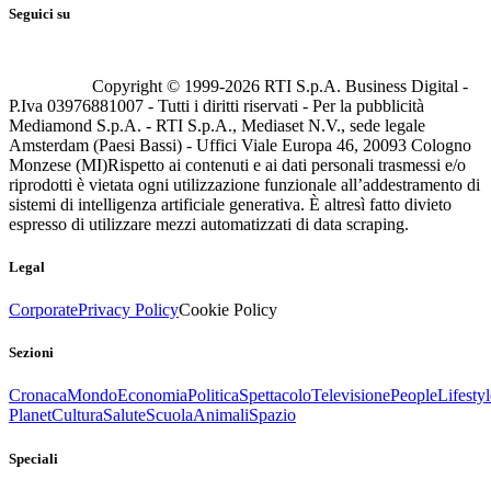
Seguici su
Copyright © 1999-
2026
RTI S.p.A. Business Digital -
P.Iva 03976881007 - Tutti i diritti riservati - Per la pubblicità
Mediamond S.p.A. - RTI S.p.A., Mediaset N.V., sede legale
Amsterdam (Paesi Bassi) - Uffici Viale Europa 46, 20093 Cologno
Monzese (MI)
Rispetto ai contenuti e ai dati personali trasmessi e/o
riprodotti è vietata ogni utilizzazione funzionale all’addestramento di
sistemi di intelligenza artificiale generativa. È altresì fatto divieto
espresso di utilizzare mezzi automatizzati di data scraping.
Legal
Corporate
Privacy Policy
Cookie Policy
Sezioni
Cronaca
Mondo
Economia
Politica
Spettacolo
Televisione
People
Lifestyl
Planet
Cultura
Salute
Scuola
Animali
Spazio
Speciali