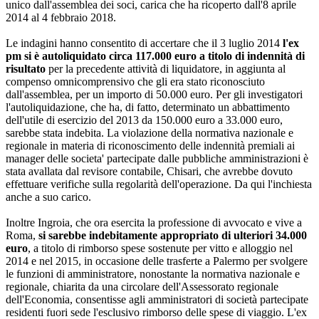
unico dall'assemblea dei soci, carica che ha ricoperto dall'8 aprile
2014 al 4 febbraio 2018.
Le indagini hanno consentito di accertare che il 3 luglio 2014
l'ex
pm si è autoliquidato circa 117.000 euro a titolo di indennità di
risultato
per la precedente attività di liquidatore, in aggiunta al
compenso omnicomprensivo che gli era stato riconosciuto
dall'assemblea, per un importo di 50.000 euro. Per gli investigatori
l'autoliquidazione, che ha, di fatto, determinato un abbattimento
dell'utile di esercizio del 2013 da 150.000 euro a 33.000 euro,
sarebbe stata indebita. La violazione della normativa nazionale e
regionale in materia di riconoscimento delle indennità premiali ai
manager delle societa' partecipate dalle pubbliche amministrazioni è
stata avallata dal revisore contabile, Chisari, che avrebbe dovuto
effettuare verifiche sulla regolarità dell'operazione. Da qui l'inchiesta
anche a suo carico.
Inoltre Ingroia, che ora esercita la professione di avvocato e vive a
Roma,
si sarebbe indebitamente appropriato di ulteriori 34.000
euro
, a titolo di rimborso spese sostenute per vitto e alloggio nel
2014 e nel 2015, in occasione delle trasferte a Palermo per svolgere
le funzioni di amministratore, nonostante la normativa nazionale e
regionale, chiarita da una circolare dell'Assessorato regionale
dell'Economia, consentisse agli amministratori di società partecipate
residenti fuori sede l'esclusivo rimborso delle spese di viaggio. L'ex