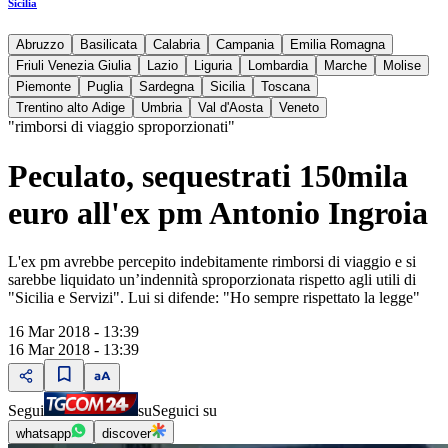
Sicilia
Abruzzo
Basilicata
Calabria
Campania
Emilia Romagna
Friuli Venezia Giulia
Lazio
Liguria
Lombardia
Marche
Molise
Piemonte
Puglia
Sardegna
Sicilia
Toscana
Trentino alto Adige
Umbria
Val d'Aosta
Veneto
"rimborsi di viaggio sproporzionati"
Peculato, sequestrati 150mila
euro all'ex pm Antonio Ingroia
L'ex pm avrebbe percepito indebitamente rimborsi di viaggio e si
sarebbe liquidato un’indennità sproporzionata rispetto agli utili di
"Sicilia e Servizi". Lui si difende: "Ho sempre rispettato la legge"
16 Mar 2018 - 13:39
16 Mar 2018 - 13:39
Segui
su
Seguici su
whatsapp
discover