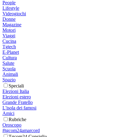
People
Lifestyle
Videogiochi
Donne
Magazine
Motori
Viaggi
Cucina
Tgtech
E-Planet
Cultura
Salute
Scuola
Animali
Spazio
Speciali
Elezioni Italia
Elezioni estero
Grande Fratello
L'isola dei famosi
Amici
Rubriche
Oroscopo
#tgcom24amarcord
Tgcom24 Consiglia