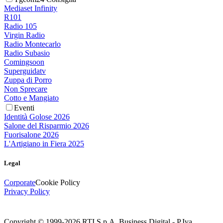
Mediaset Infinity
R101
Radio 105
Virgin Radio
Radio Montecarlo
Radio Subasio
Comingsoon
Superguidatv
Zuppa di Porro
Non Sprecare
Cotto e Mangiato
Eventi
Identità Golose 2026
Salone del Risparmio 2026
Fuorisalone 2026
L'Artigiano in Fiera 2025
Legal
Corporate
Cookie Policy
Privacy Policy
Copyright © 1999-
2026
RTI S.p.A. Business Digital - P.Iva