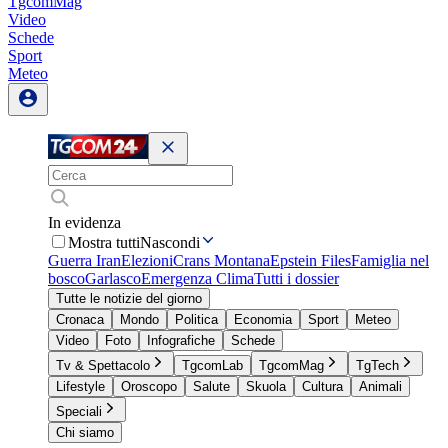
TgcomMag
Video
Schede
Sport
Meteo
In evidenza
Mostra tutti
Nascondi
Guerra Iran
Elezioni
Crans Montana
Epstein Files
Famiglia nel
bosco
Garlasco
Emergenza Clima
Tutti i dossier
Tutte le notizie del giorno
Cronaca
Mondo
Politica
Economia
Sport
Meteo
Video
Foto
Infografiche
Schede
Tv & Spettacolo
TgcomLab
TgcomMag
TgTech
Lifestyle
Oroscopo
Salute
Skuola
Cultura
Animali
Speciali
Chi siamo