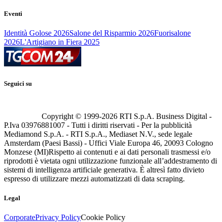
Eventi
Identità Golose 2026
Salone del Risparmio 2026
Fuorisalone
2026
L'Artigiano in Fiera 2025
Seguici su
Copyright © 1999-
2026
RTI S.p.A. Business Digital -
P.Iva 03976881007 - Tutti i diritti riservati - Per la pubblicità
Mediamond S.p.A. - RTI S.p.A., Mediaset N.V., sede legale
Amsterdam (Paesi Bassi) - Uffici Viale Europa 46, 20093 Cologno
Monzese (MI)
Rispetto ai contenuti e ai dati personali trasmessi e/o
riprodotti è vietata ogni utilizzazione funzionale all’addestramento di
sistemi di intelligenza artificiale generativa. È altresì fatto divieto
espresso di utilizzare mezzi automatizzati di data scraping.
Legal
Corporate
Privacy Policy
Cookie Policy