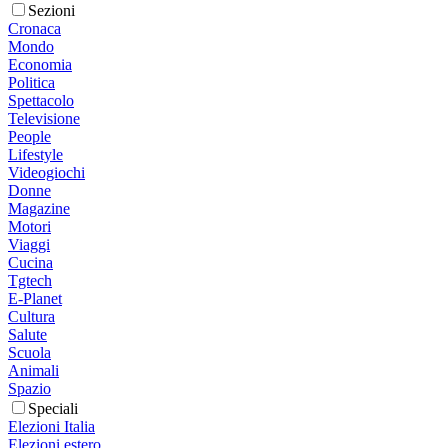
Sezioni
Cronaca
Mondo
Economia
Politica
Spettacolo
Televisione
People
Lifestyle
Videogiochi
Donne
Magazine
Motori
Viaggi
Cucina
Tgtech
E-Planet
Cultura
Salute
Scuola
Animali
Spazio
Speciali
Elezioni Italia
Elezioni estero