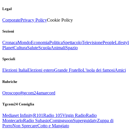
Legal
Corporate
Privacy Policy
Cookie Policy
Sezioni
Cronaca
Mondo
Economia
Politica
Spettacolo
Televisione
People
Lifestyl
Planet
Cultura
Salute
Scuola
Animali
Spazio
Speciali
Elezioni Italia
Elezioni estero
Grande Fratello
L'isola dei famosi
Amici
Rubriche
Oroscopo
#tgcom24amarcord
Tgcom24 Consiglia
Mediaset Infinity
R101
Radio 105
Virgin Radio
Radio
Montecarlo
Radio Subasio
Comingsoon
Superguidatv
Zuppa di
Porro
Non Sprecare
Cotto e Mangiato