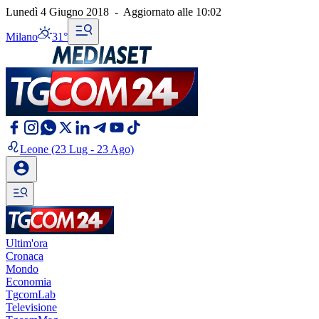
Lunedì 4 Giugno 2018
-
Aggiornato alle
10:02
Milano
31°
Leone
(23 Lug - 23 Ago)
Ultim'ora
Cronaca
Mondo
Economia
TgcomLab
Televisione