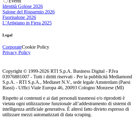
Eventi
Identità Golose 2026
Salone del Risparmio 2026
Fuorisalone 2026
L'Artigiano in Fiera 2025
Legal
Corporate
Cookie Policy
Privacy Policy
Copyright © 1999-
2026
RTI S.p.A. Business Digital - P.Iva
03976881007 - Tutti i diritti riservati - Per la pubblicità Mediamond
S.p.A. - RTI S.p.A., Mediaset N.V., sede legale Amsterdam (Paesi
Bassi) - Uffici Viale Europa 46, 20093 Cologno Monzese (MI)
Rispetto ai contenuti e ai dati personali trasmessi e/o riprodotti è
vietata ogni utilizzazione funzionale all’addestramento di sistemi di
intelligenza artificiale generativa. È altresì fatto divieto espresso di
utilizzare mezzi automatizzati di data scraping.