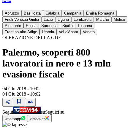
Sicilia
Abruzzo
Basilicata
Calabria
Campania
Emilia Romagna
Friuli Venezia Giulia
Lazio
Liguria
Lombardia
Marche
Molise
Piemonte
Puglia
Sardegna
Sicilia
Toscana
Trentino alto Adige
Umbria
Val d'Aosta
Veneto
OPERAZIONE DELLA GDF
Palermo, scoperti 800
lavoratori in nero e 13 mln
evasione fiscale
04 Giu 2018 - 10:02
04 Giu 2018 - 10:02
Segui
su
Seguici su
whatsapp
discover