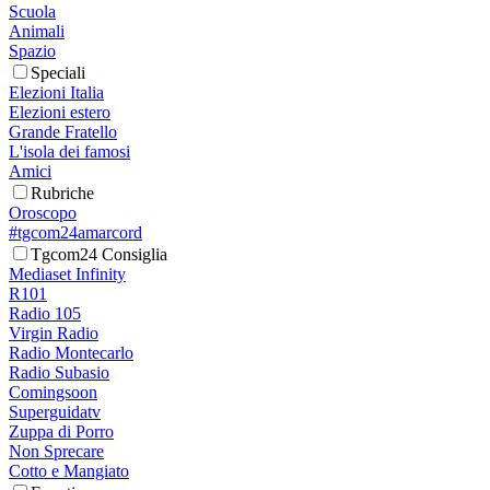
Scuola
Animali
Spazio
Speciali
Elezioni Italia
Elezioni estero
Grande Fratello
L'isola dei famosi
Amici
Rubriche
Oroscopo
#tgcom24amarcord
Tgcom24 Consiglia
Mediaset Infinity
R101
Radio 105
Virgin Radio
Radio Montecarlo
Radio Subasio
Comingsoon
Superguidatv
Zuppa di Porro
Non Sprecare
Cotto e Mangiato