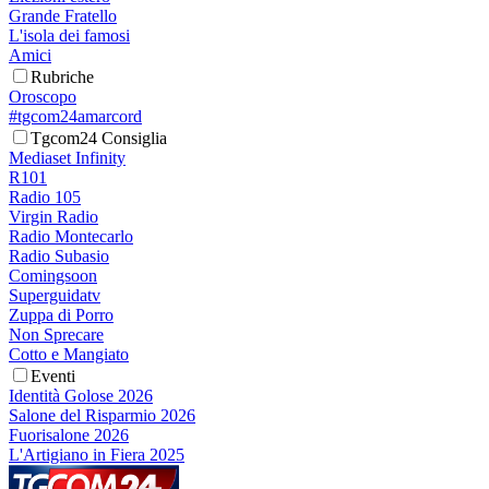
Grande Fratello
L'isola dei famosi
Amici
Rubriche
Oroscopo
#tgcom24amarcord
Tgcom24 Consiglia
Mediaset Infinity
R101
Radio 105
Virgin Radio
Radio Montecarlo
Radio Subasio
Comingsoon
Superguidatv
Zuppa di Porro
Non Sprecare
Cotto e Mangiato
Eventi
Identità Golose 2026
Salone del Risparmio 2026
Fuorisalone 2026
L'Artigiano in Fiera 2025