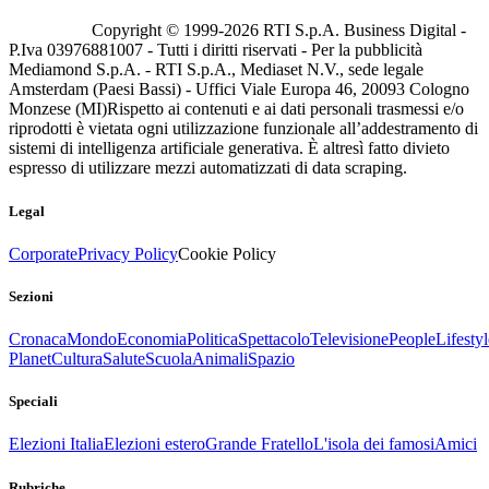
Copyright © 1999-
2026
RTI S.p.A. Business Digital -
P.Iva 03976881007 - Tutti i diritti riservati - Per la pubblicità
Mediamond S.p.A. - RTI S.p.A., Mediaset N.V., sede legale
Amsterdam (Paesi Bassi) - Uffici Viale Europa 46, 20093 Cologno
Monzese (MI)
Rispetto ai contenuti e ai dati personali trasmessi e/o
riprodotti è vietata ogni utilizzazione funzionale all’addestramento di
sistemi di intelligenza artificiale generativa. È altresì fatto divieto
espresso di utilizzare mezzi automatizzati di data scraping.
Legal
Corporate
Privacy Policy
Cookie Policy
Sezioni
Cronaca
Mondo
Economia
Politica
Spettacolo
Televisione
People
Lifestyl
Planet
Cultura
Salute
Scuola
Animali
Spazio
Speciali
Elezioni Italia
Elezioni estero
Grande Fratello
L'isola dei famosi
Amici
Rubriche