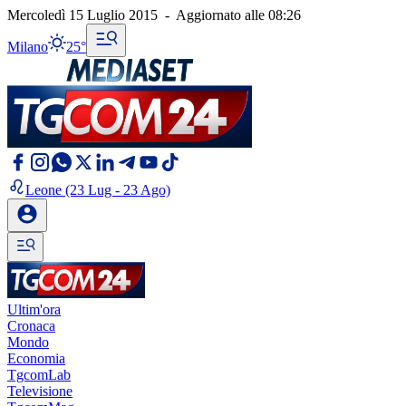
Mercoledì 15 Luglio 2015
-
Aggiornato alle
08:26
Milano
25°
Leone
(23 Lug - 23 Ago)
Ultim'ora
Cronaca
Mondo
Economia
TgcomLab
Televisione