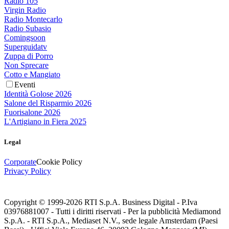
Radio 105
Virgin Radio
Radio Montecarlo
Radio Subasio
Comingsoon
Superguidatv
Zuppa di Porro
Non Sprecare
Cotto e Mangiato
Eventi
Identità Golose 2026
Salone del Risparmio 2026
Fuorisalone 2026
L'Artigiano in Fiera 2025
Legal
Corporate
Cookie Policy
Privacy Policy
Copyright © 1999-
2026
RTI S.p.A. Business Digital - P.Iva
03976881007 - Tutti i diritti riservati - Per la pubblicità Mediamond
S.p.A. - RTI S.p.A., Mediaset N.V., sede legale Amsterdam (Paesi