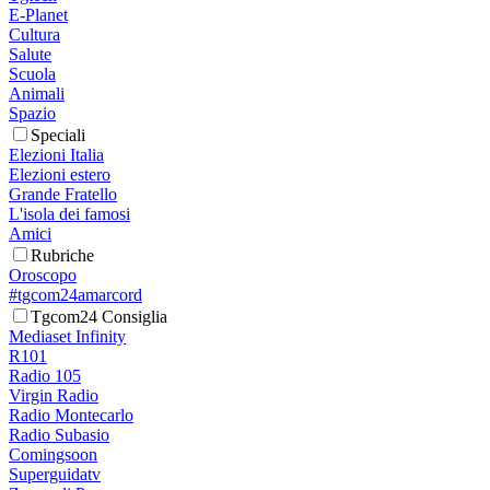
E-Planet
Cultura
Salute
Scuola
Animali
Spazio
Speciali
Elezioni Italia
Elezioni estero
Grande Fratello
L'isola dei famosi
Amici
Rubriche
Oroscopo
#tgcom24amarcord
Tgcom24 Consiglia
Mediaset Infinity
R101
Radio 105
Virgin Radio
Radio Montecarlo
Radio Subasio
Comingsoon
Superguidatv