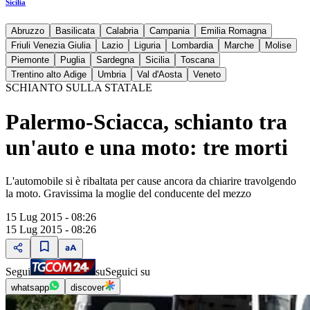
Sicilia
Abruzzo
Basilicata
Calabria
Campania
Emilia Romagna
Friuli Venezia Giulia
Lazio
Liguria
Lombardia
Marche
Molise
Piemonte
Puglia
Sardegna
Sicilia
Toscana
Trentino alto Adige
Umbria
Val d'Aosta
Veneto
SCHIANTO SULLA STATALE
Palermo-Sciacca, schianto tra
un'auto e una moto: tre morti
L'automobile si è ribaltata per cause ancora da chiarire travolgendo
la moto. Gravissima la moglie del conducente del mezzo
15 Lug 2015 - 08:26
15 Lug 2015 - 08:26
Segui
su
Seguici su
whatsapp
discover