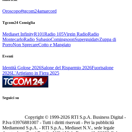
Oroscopo
#tgcom24amarcord
Tgcom24 Consiglia
Mediaset Infinity
R101
Radio 105
Virgin Radio
Radio
Montecarlo
Radio Subasio
Comingsoon
Superguidatv
Zuppa di
Porro
Non Sprecare
Cotto e Mangiato
Eventi
Identità Golose 2026
Salone del Risparmio 2026
Fuorisalone
2026
L'Artigiano in Fiera 2025
Seguici su
Copyright © 1999-
2026
RTI S.p.A. Business Digital -
P.Iva 03976881007 - Tutti i diritti riservati - Per la pubblicità
Mediamond S.p.A. - RTI S.p.A., Mediaset N.V., sede legale