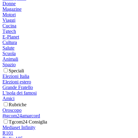
Donne
Magazine
Motori
Viaggi
Cucina
Tgtech
E-Planet
Cultura
Salute
Scuola
Animali
Spazio
Speciali
Elezioni Italia
Elezioni estero
Grande Fratello
L'isola dei famosi
Amici
Rubriche
Oroscopo
#tgcom24amarcord
Tgcom24 Consiglia
Mediaset Infinity
R101