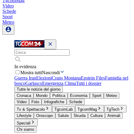
TgcomMag
Video
Schede
Sport
Meteo
In evidenza
Mostra tutti
Nascondi
Guerra Iran
Elezioni
Crans Montana
Epstein Files
Famiglia nel
bosco
Garlasco
Emergenza Clima
Tutti i dossier
Tutte le notizie del giorno
Cronaca
Mondo
Politica
Economia
Sport
Meteo
Video
Foto
Infografiche
Schede
Tv & Spettacolo
TgcomLab
TgcomMag
TgTech
Lifestyle
Oroscopo
Salute
Skuola
Cultura
Animali
Speciali
Chi siamo