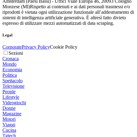
Amsterdam (Paesi Bassi) - Uffici Viale Europa 46, 20093 Cologno
Monzese (MI)
Rispetto ai contenuti e ai dati personali trasmessi e/o
riprodotti è vietata ogni utilizzazione funzionale all’addestramento di
sistemi di intelligenza artificiale generativa. È altresì fatto divieto
espresso di utilizzare mezzi automatizzati di data scraping.
Legal
Corporate
Privacy Policy
Cookie Policy
Sezioni
Cronaca
Mondo
Economia
Politica
Spettacolo
Televisione
People
Lifestyle
Videogiochi
Donne
Magazine
Motori
Viaggi
Cucina
Tgtech