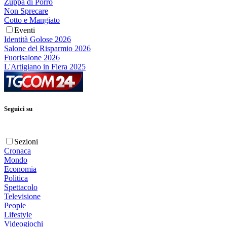
Zuppa di Porro
Non Sprecare
Cotto e Mangiato
Eventi
Identità Golose 2026
Salone del Risparmio 2026
Fuorisalone 2026
L'Artigiano in Fiera 2025
Seguici su
Sezioni
Cronaca
Mondo
Economia
Politica
Spettacolo
Televisione
People
Lifestyle
Videogiochi