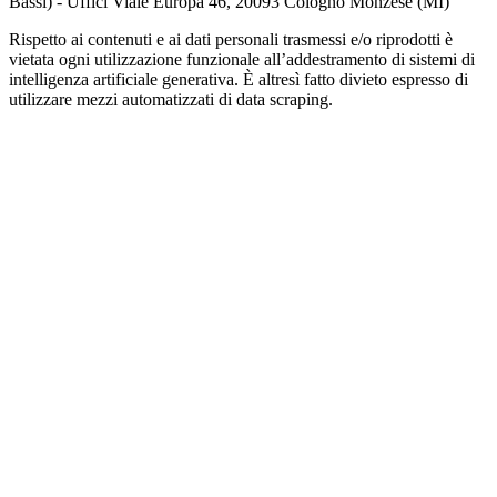
Bassi) - Uffici Viale Europa 46, 20093 Cologno Monzese (MI)
Rispetto ai contenuti e ai dati personali trasmessi e/o riprodotti è
vietata ogni utilizzazione funzionale all’addestramento di sistemi di
intelligenza artificiale generativa. È altresì fatto divieto espresso di
utilizzare mezzi automatizzati di data scraping.