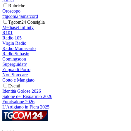
Rubriche
Oroscopo
#tgcom24amarcord
Tgcom24 Consiglia
Mediaset Infinity
R101
Radio 105
Virgin Radio
Radio Montecarlo
Radio Subasio
Comingsoon
Superguidatv
Zuppa di Porro
Non Sprecare
Cotto e Mangiato
Eventi
Identità Golose 2026
Salone del Risparmio 2026
Fuorisalone 2026
L'Artigiano in Fiera 2025