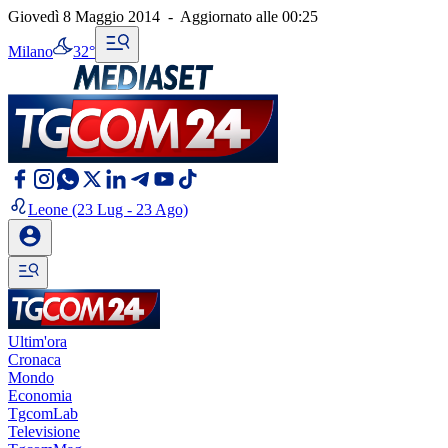
Giovedì 8 Maggio 2014
-
Aggiornato alle
00:25
Milano
32°
Leone
(23 Lug - 23 Ago)
Ultim'ora
Cronaca
Mondo
Economia
TgcomLab
Televisione