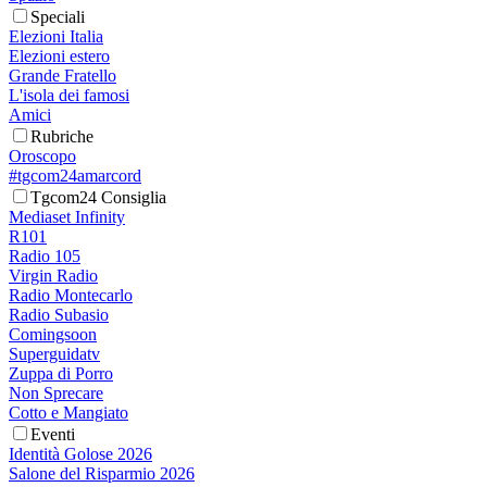
Speciali
Elezioni Italia
Elezioni estero
Grande Fratello
L'isola dei famosi
Amici
Rubriche
Oroscopo
#tgcom24amarcord
Tgcom24 Consiglia
Mediaset Infinity
R101
Radio 105
Virgin Radio
Radio Montecarlo
Radio Subasio
Comingsoon
Superguidatv
Zuppa di Porro
Non Sprecare
Cotto e Mangiato
Eventi
Identità Golose 2026
Salone del Risparmio 2026