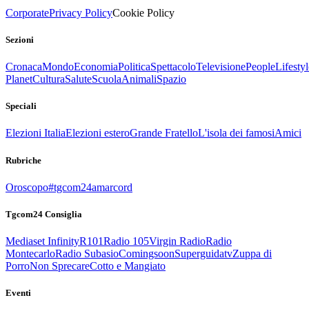
Corporate
Privacy Policy
Cookie Policy
Sezioni
Cronaca
Mondo
Economia
Politica
Spettacolo
Televisione
People
Lifestyl
Planet
Cultura
Salute
Scuola
Animali
Spazio
Speciali
Elezioni Italia
Elezioni estero
Grande Fratello
L'isola dei famosi
Amici
Rubriche
Oroscopo
#tgcom24amarcord
Tgcom24 Consiglia
Mediaset Infinity
R101
Radio 105
Virgin Radio
Radio
Montecarlo
Radio Subasio
Comingsoon
Superguidatv
Zuppa di
Porro
Non Sprecare
Cotto e Mangiato
Eventi