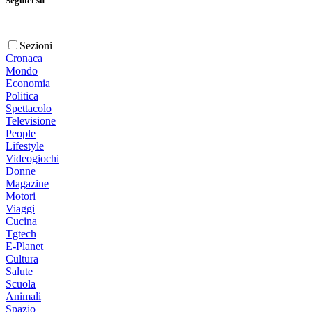
Seguici su
Sezioni
Cronaca
Mondo
Economia
Politica
Spettacolo
Televisione
People
Lifestyle
Videogiochi
Donne
Magazine
Motori
Viaggi
Cucina
Tgtech
E-Planet
Cultura
Salute
Scuola
Animali
Spazio