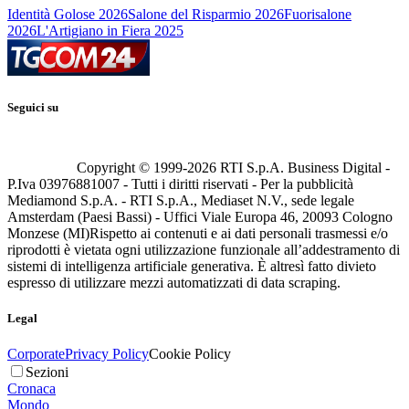
Identità Golose 2026
Salone del Risparmio 2026
Fuorisalone
2026
L'Artigiano in Fiera 2025
Seguici su
Copyright © 1999-
2026
RTI S.p.A. Business Digital -
P.Iva 03976881007 - Tutti i diritti riservati - Per la pubblicità
Mediamond S.p.A. - RTI S.p.A., Mediaset N.V., sede legale
Amsterdam (Paesi Bassi) - Uffici Viale Europa 46, 20093 Cologno
Monzese (MI)
Rispetto ai contenuti e ai dati personali trasmessi e/o
riprodotti è vietata ogni utilizzazione funzionale all’addestramento di
sistemi di intelligenza artificiale generativa. È altresì fatto divieto
espresso di utilizzare mezzi automatizzati di data scraping.
Legal
Corporate
Privacy Policy
Cookie Policy
Sezioni
Cronaca
Mondo