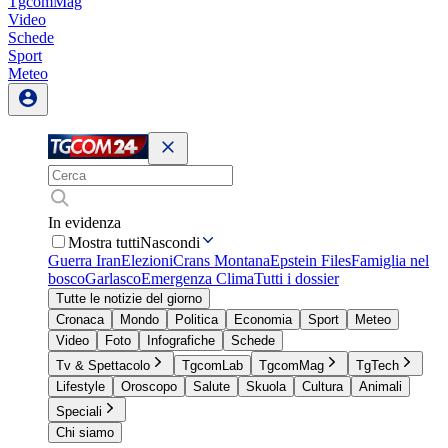
TgcomMag
Video
Schede
Sport
Meteo
In evidenza
Mostra tutti
Nascondi
Guerra Iran
Elezioni
Crans Montana
Epstein Files
Famiglia nel
bosco
Garlasco
Emergenza Clima
Tutti i dossier
Tutte le notizie del giorno
Cronaca
Mondo
Politica
Economia
Sport
Meteo
Video
Foto
Infografiche
Schede
Tv & Spettacolo
TgcomLab
TgcomMag
TgTech
Lifestyle
Oroscopo
Salute
Skuola
Cultura
Animali
Speciali
Chi siamo