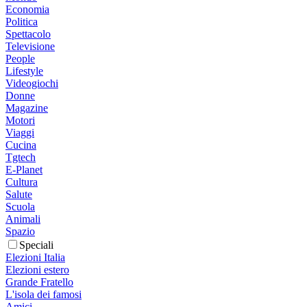
Economia
Politica
Spettacolo
Televisione
People
Lifestyle
Videogiochi
Donne
Magazine
Motori
Viaggi
Cucina
Tgtech
E-Planet
Cultura
Salute
Scuola
Animali
Spazio
Speciali
Elezioni Italia
Elezioni estero
Grande Fratello
L'isola dei famosi
Amici