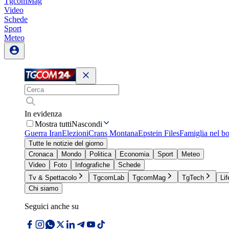
TgcomMag
Video
Schede
Sport
Meteo
In evidenza
Mostra tutti
Nascondi
Guerra Iran
Elezioni
Crans Montana
Epstein Files
Famiglia nel b
Tutte le notizie del giorno
Cronaca
Mondo
Politica
Economia
Sport
Meteo
Video
Foto
Infografiche
Schede
Tv & Spettacolo
TgcomLab
TgcomMag
TgTech
Lif
Chi siamo
Seguici anche su