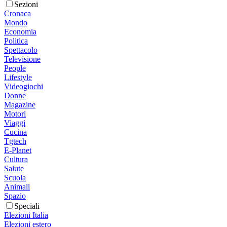
Sezioni
Cronaca
Mondo
Economia
Politica
Spettacolo
Televisione
People
Lifestyle
Videogiochi
Donne
Magazine
Motori
Viaggi
Cucina
Tgtech
E-Planet
Cultura
Salute
Scuola
Animali
Spazio
Speciali
Elezioni Italia
Elezioni estero