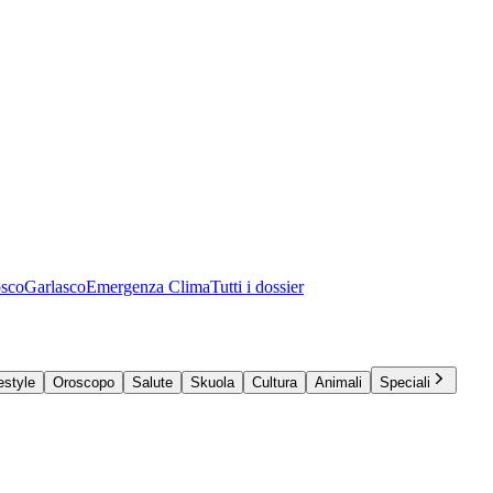
osco
Garlasco
Emergenza Clima
Tutti i dossier
estyle
Oroscopo
Salute
Skuola
Cultura
Animali
Speciali