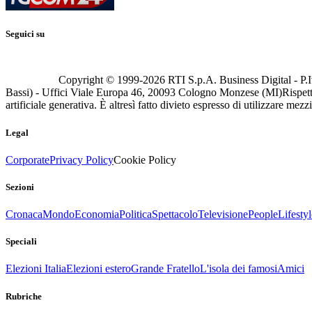
Seguici su
Copyright © 1999-
2026
RTI S.p.A. Business Digital - P.I
Bassi) - Uffici Viale Europa 46, 20093 Cologno Monzese (MI)
Rispett
artificiale generativa. È altresì fatto divieto espresso di utilizzare mez
Legal
Corporate
Privacy Policy
Cookie Policy
Sezioni
Cronaca
Mondo
Economia
Politica
Spettacolo
Televisione
People
Lifestyl
Speciali
Elezioni Italia
Elezioni estero
Grande Fratello
L'isola dei famosi
Amici
Rubriche