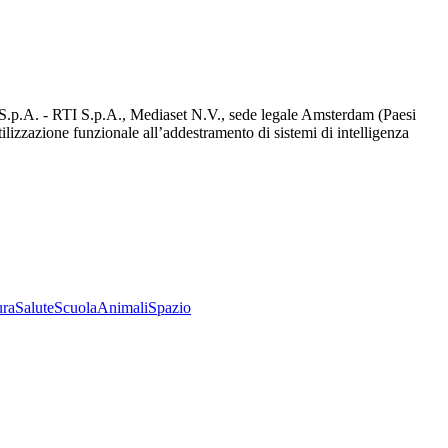
d S.p.A. - RTI S.p.A., Mediaset N.V., sede legale Amsterdam (Paesi
utilizzazione funzionale all’addestramento di sistemi di intelligenza
ura
Salute
Scuola
Animali
Spazio