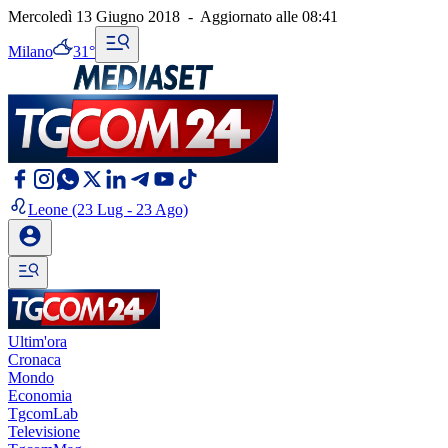
Mercoledì 13 Giugno 2018
-
Aggiornato alle
08:41
Milano
31°
Leone
(23 Lug - 23 Ago)
Ultim'ora
Cronaca
Mondo
Economia
TgcomLab
Televisione