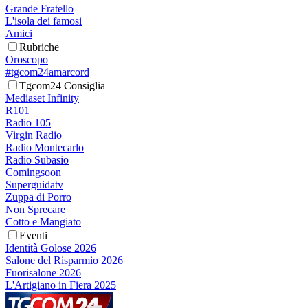
Grande Fratello
L'isola dei famosi
Amici
Rubriche
Oroscopo
#tgcom24amarcord
Tgcom24 Consiglia
Mediaset Infinity
R101
Radio 105
Virgin Radio
Radio Montecarlo
Radio Subasio
Comingsoon
Superguidatv
Zuppa di Porro
Non Sprecare
Cotto e Mangiato
Eventi
Identità Golose 2026
Salone del Risparmio 2026
Fuorisalone 2026
L'Artigiano in Fiera 2025