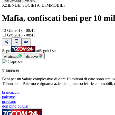
Val d'Aosta
Veneto
AZIENDE, SOCIETA' E IMMOBILI
Mafia, confiscati beni per 10 mil
13 Giu 2018 - 08:41
13 Giu 2018 - 08:41
Segui
su
Seguici su
whatsapp
discover
© lapresse
Beni per un valore complessivo di oltre 10 milioni di euro sono stati c
Tribunale di Palermo e riguarda aziende, quote societarie e immobili, 
brancaccio
palermo
graviano
don pino puglisi