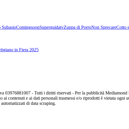
 Subasio
Comingsoon
Superguidatv
Zuppa di Porro
Non Sprecare
Cotto 
tigiano in Fiera 2025
va 03976881007 - Tutti i diritti riservati - Per la pubblicità Mediamon
o ai contenuti e ai dati personali trasmessi e/o riprodotti è vietata ogni 
zi automatizzati di data scraping.