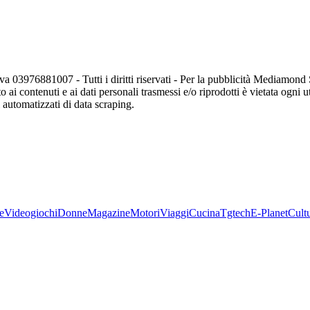
va 03976881007 - Tutti i diritti riservati - Per la pubblicità Mediamon
o ai contenuti e ai dati personali trasmessi e/o riprodotti è vietata ogni 
zi automatizzati di data scraping.
e
Videogiochi
Donne
Magazine
Motori
Viaggi
Cucina
Tgtech
E-Planet
Cult