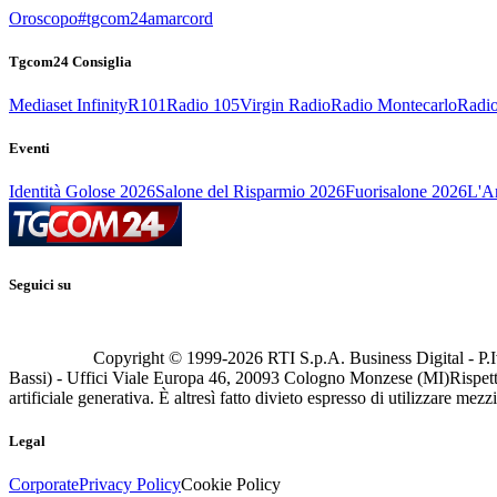
Oroscopo
#tgcom24amarcord
Tgcom24 Consiglia
Mediaset Infinity
R101
Radio 105
Virgin Radio
Radio Montecarlo
Radio
Eventi
Identità Golose 2026
Salone del Risparmio 2026
Fuorisalone 2026
L'Ar
Seguici su
Copyright © 1999-
2026
RTI S.p.A. Business Digital - P.I
Bassi) - Uffici Viale Europa 46, 20093 Cologno Monzese (MI)
Rispett
artificiale generativa. È altresì fatto divieto espresso di utilizzare mez
Legal
Corporate
Privacy Policy
Cookie Policy