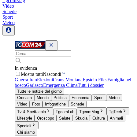
TgcomMag
Video
Schede
Sport
Meteo
In evidenza
Mostra tutti
Nascondi
Guerra Iran
Elezioni
Crans Montana
Epstein Files
Famiglia nel
bosco
Garlasco
Emergenza Clima
Tutti i dossier
Tutte le notizie del giorno
Cronaca
Mondo
Politica
Economia
Sport
Meteo
Video
Foto
Infografiche
Schede
Tv & Spettacolo
TgcomLab
TgcomMag
TgTech
Lifestyle
Oroscopo
Salute
Skuola
Cultura
Animali
Speciali
Chi siamo