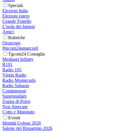
Speciali
Elezioni Italia
Elezioni estero
Grande Fratello
L'isola dei famosi
Amici
Rubriche
Oroscopo
#tgcom24amarcord
Tgcom24 Consiglia
Mediaset Infinity
R101
Radio 105
Virgin Radio
Radio Montecarlo
Radio Subasio
Comingsoon
Superguidatv
Zuppa di Porro
Non Sprecare
Cotto e Mangiato
Eventi
Identità Golose 2026
Salone del Risparmio 2026