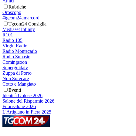
Amici
Rubriche
Oroscopo
#tgcom24amarcord
Tgcom24 Consiglia
Mediaset Infinity
R101
Radio 105
Virgin Radio
Radio Montecarlo
Radio Subasio
Comingsoon
Superguidatv
Zuppa di Porro
Non Sprecare
Cotto e Mangiato
Eventi
Identità Golose 2026
Salone del Risparmio 2026
Fuorisalone 2026
L'Artigiano in Fiera 2025