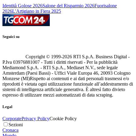
Identità Golose 2026
Salone del Risparmio 2026
Fuorisalone
2026
L'Artigiano in Fiera 2025
Seguici su
Copyright © 1999-
2026
RTI S.p.A. Business Digital -
P.Iva 03976881007 - Tutti i diritti riservati - Per la pubblicità
Mediamond S.p.A. - RTI S.p.A., Mediaset N.V., sede legale
Amsterdam (Paesi Bassi) - Uffici Viale Europa 46, 20093 Cologno
Monzese (MI)
Rispetto ai contenuti e ai dati personali trasmessi e/o
riprodotti è vietata ogni utilizzazione funzionale all’addestramento di
sistemi di intelligenza artificiale generativa. È altresì fatto divieto
espresso di utilizzare mezzi automatizzati di data scraping.
Legal
Corporate
Privacy Policy
Cookie Policy
Sezioni
Cronaca
Mondo