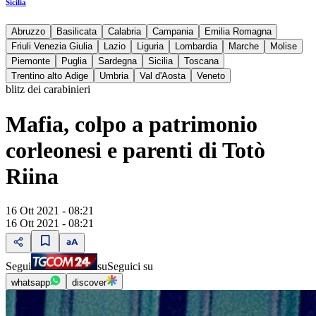
Sicilia
Abruzzo
Basilicata
Calabria
Campania
Emilia Romagna
Friuli Venezia Giulia
Lazio
Liguria
Lombardia
Marche
Molise
Piemonte
Puglia
Sardegna
Sicilia
Toscana
Trentino alto Adige
Umbria
Val d'Aosta
Veneto
blitz dei carabinieri
Mafia, colpo a patrimonio
corleonesi e parenti di Totò
Riina
16 Ott 2021 - 08:21
16 Ott 2021 - 08:21
Segui
su
Seguici su
whatsapp
discover