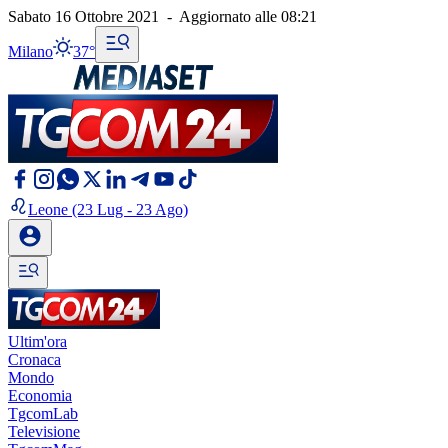
Sabato 16 Ottobre 2021
-
Aggiornato alle
08:21
Milano
37°
Leone
(23 Lug - 23 Ago)
Ultim'ora
Cronaca
Mondo
Economia
TgcomLab
Televisione