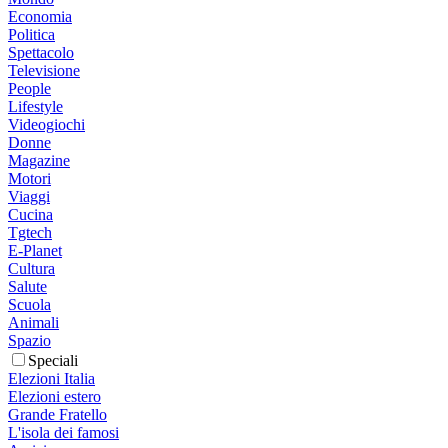
Economia
Politica
Spettacolo
Televisione
People
Lifestyle
Videogiochi
Donne
Magazine
Motori
Viaggi
Cucina
Tgtech
E-Planet
Cultura
Salute
Scuola
Animali
Spazio
Speciali
Elezioni Italia
Elezioni estero
Grande Fratello
L'isola dei famosi