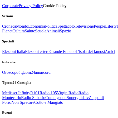
Corporate
Privacy Policy
Cookie Policy
Sezioni
Cronaca
Mondo
Economia
Politica
Spettacolo
Televisione
People
Lifestyl
Planet
Cultura
Salute
Scuola
Animali
Spazio
Speciali
Elezioni Italia
Elezioni estero
Grande Fratello
L'isola dei famosi
Amici
Rubriche
Oroscopo
#tgcom24amarcord
Tgcom24 Consiglia
Mediaset Infinity
R101
Radio 105
Virgin Radio
Radio
Montecarlo
Radio Subasio
Comingsoon
Superguidatv
Zuppa di
Porro
Non Sprecare
Cotto e Mangiato
Eventi