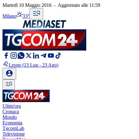
Martedì 10 Maggio 2016
-
Aggiornato alle
11:59
Milano
33°
Leone
(23 Lug - 23 Ago)
Ultim'ora
Cronaca
Mondo
Economia
TgcomLab
Televisione