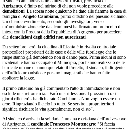
Il sindaco anti abusivismo edilizio di
Licata
, provincia di
Agrigento
, è finito nel mirino di chi non vuole procedere alle
demolizioni
. La scorsa notte qualcuno ha dato alle fiamme la casa di
famiglia di
Angelo Cambiano
, primo cittadino del paesino siciliano.
Un chiaro avvertimento, secondo gli investigatori, verso
un'amministrazione che da alcuni mesi ha firmato un protocollo di
intesa con la Procura della Repubblica di Agrigento per procedere
alle
demolizioni degli edifici non autorizzati
.
Da settembre però, la cittadina di
Licata
è in rivolta contro tale
protocollo: i proprietari delle case e delle ville fuorilegge che le
ruspe stanno già demolendo non si danno pace. Prima alcuni si sono
incatenati e hanno occupato il Municipio, poi hanno realizzato delle
barricate umane e hanno querelato il Prefetto, il sindaco, il dirigente
dell'ufficio urbanistico e persino i magistrati che hanno fatto
applicare la legge.
Il primo cittadino ha già commentato l'atto di intimidazione e non
esclude una retromarcia: "Farò una riflessione. I prossimi 5 o 6
giorni rifletterò - ha dichiarato Cambiano. - Non voglio essere un
eroe. Ringraziando il cielo ho tutto. Se servire i propri territori
significa rischiare la vita giornalmente, non ci sto".
Al sindaco è arrivata la solidarietà umana e cristiana dell'arcivescovo
di Agrigento, il
cardinale Francesco Montenegro
: "Si faccia