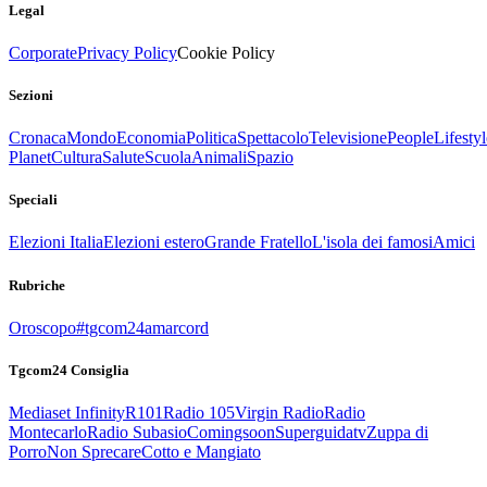
Legal
Corporate
Privacy Policy
Cookie Policy
Sezioni
Cronaca
Mondo
Economia
Politica
Spettacolo
Televisione
People
Lifestyl
Planet
Cultura
Salute
Scuola
Animali
Spazio
Speciali
Elezioni Italia
Elezioni estero
Grande Fratello
L'isola dei famosi
Amici
Rubriche
Oroscopo
#tgcom24amarcord
Tgcom24 Consiglia
Mediaset Infinity
R101
Radio 105
Virgin Radio
Radio
Montecarlo
Radio Subasio
Comingsoon
Superguidatv
Zuppa di
Porro
Non Sprecare
Cotto e Mangiato