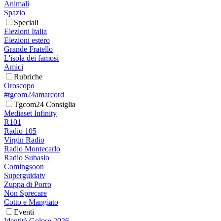
Animali
Spazio
Speciali
Elezioni Italia
Elezioni estero
Grande Fratello
L'isola dei famosi
Amici
Rubriche
Oroscopo
#tgcom24amarcord
Tgcom24 Consiglia
Mediaset Infinity
R101
Radio 105
Virgin Radio
Radio Montecarlo
Radio Subasio
Comingsoon
Superguidatv
Zuppa di Porro
Non Sprecare
Cotto e Mangiato
Eventi
Identità Golose 2026