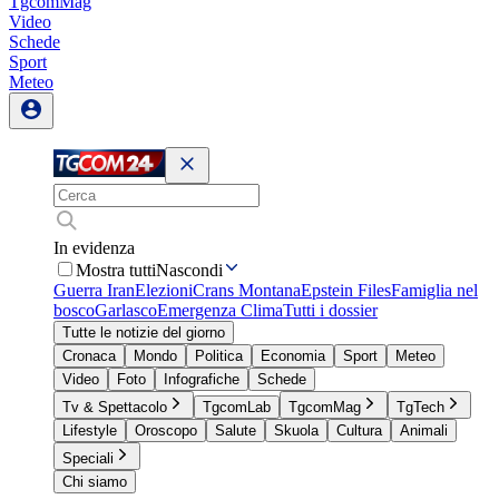
TgcomMag
Video
Schede
Sport
Meteo
In evidenza
Mostra tutti
Nascondi
Guerra Iran
Elezioni
Crans Montana
Epstein Files
Famiglia nel
bosco
Garlasco
Emergenza Clima
Tutti i dossier
Tutte le notizie del giorno
Cronaca
Mondo
Politica
Economia
Sport
Meteo
Video
Foto
Infografiche
Schede
Tv & Spettacolo
TgcomLab
TgcomMag
TgTech
Lifestyle
Oroscopo
Salute
Skuola
Cultura
Animali
Speciali
Chi siamo