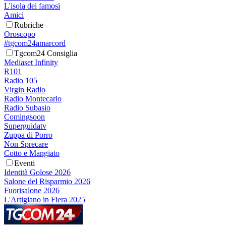
L'isola dei famosi
Amici
Rubriche
Oroscopo
#tgcom24amarcord
Tgcom24 Consiglia
Mediaset Infinity
R101
Radio 105
Virgin Radio
Radio Montecarlo
Radio Subasio
Comingsoon
Superguidatv
Zuppa di Porro
Non Sprecare
Cotto e Mangiato
Eventi
Identità Golose 2026
Salone del Risparmio 2026
Fuorisalone 2026
L'Artigiano in Fiera 2025