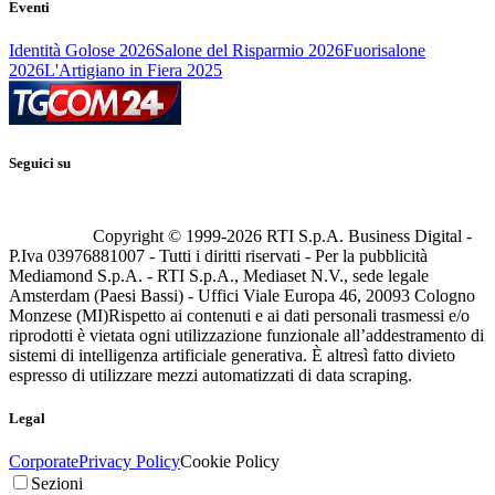
Eventi
Identità Golose 2026
Salone del Risparmio 2026
Fuorisalone
2026
L'Artigiano in Fiera 2025
Seguici su
Copyright © 1999-
2026
RTI S.p.A. Business Digital -
P.Iva 03976881007 - Tutti i diritti riservati - Per la pubblicità
Mediamond S.p.A. - RTI S.p.A., Mediaset N.V., sede legale
Amsterdam (Paesi Bassi) - Uffici Viale Europa 46, 20093 Cologno
Monzese (MI)
Rispetto ai contenuti e ai dati personali trasmessi e/o
riprodotti è vietata ogni utilizzazione funzionale all’addestramento di
sistemi di intelligenza artificiale generativa. È altresì fatto divieto
espresso di utilizzare mezzi automatizzati di data scraping.
Legal
Corporate
Privacy Policy
Cookie Policy
Sezioni