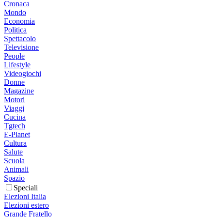
Cronaca
Mondo
Economia
Politica
Spettacolo
Televisione
People
Lifestyle
Videogiochi
Donne
Magazine
Motori
Viaggi
Cucina
Tgtech
E-Planet
Cultura
Salute
Scuola
Animali
Spazio
Speciali
Elezioni Italia
Elezioni estero
Grande Fratello