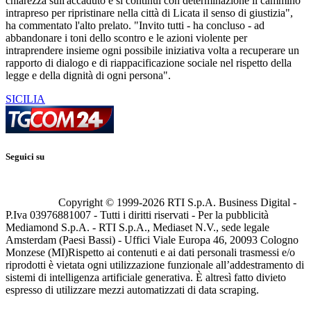
chiarezza sull'accaduto e si continui con determinazione il cammino
intrapreso per ripristinare nella città di Licata il senso di giustizia",
ha commentato l'alto prelato. "Invito tutti - ha concluso - ad
abbandonare i toni dello scontro e le azioni violente per
intraprendere insieme ogni possibile iniziativa volta a recuperare un
rapporto di dialogo e di riappacificazione sociale nel rispetto della
legge e della dignità di ogni persona".
SICILIA
Seguici su
Copyright © 1999-
2026
RTI S.p.A. Business Digital -
P.Iva 03976881007 - Tutti i diritti riservati - Per la pubblicità
Mediamond S.p.A. - RTI S.p.A., Mediaset N.V., sede legale
Amsterdam (Paesi Bassi) - Uffici Viale Europa 46, 20093 Cologno
Monzese (MI)
Rispetto ai contenuti e ai dati personali trasmessi e/o
riprodotti è vietata ogni utilizzazione funzionale all’addestramento di
sistemi di intelligenza artificiale generativa. È altresì fatto divieto
espresso di utilizzare mezzi automatizzati di data scraping.