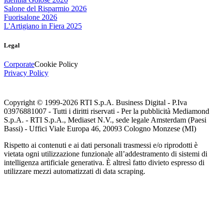
Salone del Risparmio 2026
Fuorisalone 2026
L'Artigiano in Fiera 2025
Legal
Corporate
Cookie Policy
Privacy Policy
Copyright © 1999-
2026
RTI S.p.A. Business Digital - P.Iva
03976881007 - Tutti i diritti riservati - Per la pubblicità Mediamond
S.p.A. - RTI S.p.A., Mediaset N.V., sede legale Amsterdam (Paesi
Bassi) - Uffici Viale Europa 46, 20093 Cologno Monzese (MI)
Rispetto ai contenuti e ai dati personali trasmessi e/o riprodotti è
vietata ogni utilizzazione funzionale all’addestramento di sistemi di
intelligenza artificiale generativa. È altresì fatto divieto espresso di
utilizzare mezzi automatizzati di data scraping.