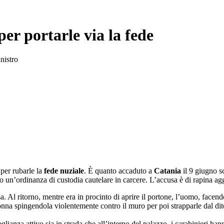
er portarle via la fede
inistro
i
per rubarle la
fede nuziale
. È quanto accaduto a
Catania
il 9 giugno s
un’ordinanza di custodia cautelare in carcere. L’accusa è di rapina aggr
a. Al ritorno, mentre era in procinto di aprire il portone, l’uomo, facendo 
donna spingendola violentemente contro il muro per poi strapparle dal di
lianza attivo sia in strada che all’interno del palazzo, i carabinieri ha