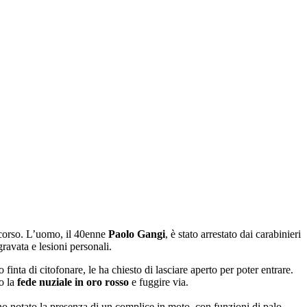
corso. L’uomo, il 40enne
Paolo Gangi
, è stato arrestato dai carabinieri
avata e lesioni personali.
finta di citofonare, le ha chiesto di lasciare aperto per poter entrare.
to la
fede nuziale in oro rosso
e fuggire via.
nno notato la presenza di un complice in moto, con funzioni di palo.