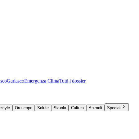
osco
Garlasco
Emergenza Clima
Tutti i dossier
estyle
Oroscopo
Salute
Skuola
Cultura
Animali
Speciali