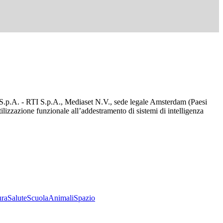
d S.p.A. - RTI S.p.A., Mediaset N.V., sede legale Amsterdam (Paesi
utilizzazione funzionale all’addestramento di sistemi di intelligenza
ura
Salute
Scuola
Animali
Spazio