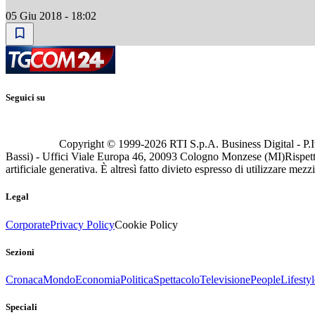
05 Giu 2018 - 18:02
Seguici su
Copyright © 1999-
2026
RTI S.p.A. Business Digital - P.I
Bassi) - Uffici Viale Europa 46, 20093 Cologno Monzese (MI)
Rispett
artificiale generativa. È altresì fatto divieto espresso di utilizzare mez
Legal
Corporate
Privacy Policy
Cookie Policy
Sezioni
Cronaca
Mondo
Economia
Politica
Spettacolo
Televisione
People
Lifestyl
Speciali