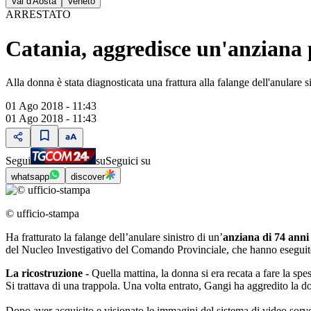
Val d'Aosta
Veneto
ARRESTATO
Catania, aggredisce un'anziana p
Alla donna è stata diagnosticata una frattura alla falange dell'anulare s
01 Ago 2018 - 11:43
01 Ago 2018 - 11:43
Segui
su
Seguici su
whatsapp
discover
© ufficio-stampa
Ha fratturato la falange dell’anulare sinistro di un’
anziana di 74 ann
del Nucleo Investigativo del Comando Provinciale, che hanno eseguito 
La ricostruzione -
Quella mattina, la donna si era recata a fare la spes
Si trattava di una trappola. Una volta entrato, Gangi ha aggredito la 
Dopo aver acquisito e visionato le immagini del sistema di video sorveg