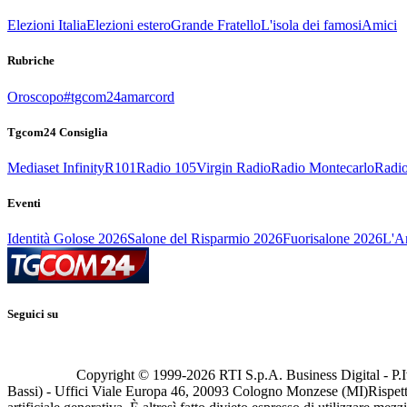
Elezioni Italia
Elezioni estero
Grande Fratello
L'isola dei famosi
Amici
Rubriche
Oroscopo
#tgcom24amarcord
Tgcom24 Consiglia
Mediaset Infinity
R101
Radio 105
Virgin Radio
Radio Montecarlo
Radio
Eventi
Identità Golose 2026
Salone del Risparmio 2026
Fuorisalone 2026
L'Ar
Seguici su
Copyright © 1999-
2026
RTI S.p.A. Business Digital - P.I
Bassi) - Uffici Viale Europa 46, 20093 Cologno Monzese (MI)
Rispett