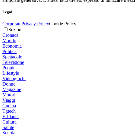
artificiale generativa. È altresì fatto divieto espresso di utilizzare mez
Legal
Corporate
Privacy Policy
Cookie Policy
Sezioni
Cronaca
Mondo
Economia
Politica
Spettacolo
Televisione
People
Lifestyle
Videogiochi
Donne
Magazine
Motori
Viaggi
Cucina
Tgtech
E-Planet
Cultura
Salute
Scuola