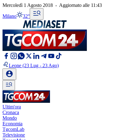
Mercoledì 1 Agosto 2018
-
Aggiornato alle
11:43
Milano
32°
Leone
(23 Lug - 23 Ago)
Ultim'ora
Cronaca
Mondo
Economia
TgcomLab
Televisione