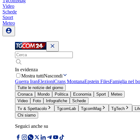
TgcomMag
Video
Schede
Sport
Meteo
In evidenza
Mostra tutti
Nascondi
Guerra Iran
Elezioni
Crans Montana
Epstein Files
Famiglia nel b
Tutte le notizie del giorno
Cronaca
Mondo
Politica
Economia
Sport
Meteo
Video
Foto
Infografiche
Schede
Tv & Spettacolo
TgcomLab
TgcomMag
TgTech
Lif
Chi siamo
Seguici anche su