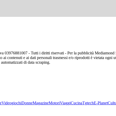
va 03976881007 - Tutti i diritti riservati - Per la pubblicità Mediamon
o ai contenuti e ai dati personali trasmessi e/o riprodotti è vietata ogni 
zi automatizzati di data scraping.
e
Videogiochi
Donne
Magazine
Motori
Viaggi
Cucina
Tgtech
E-Planet
Cult