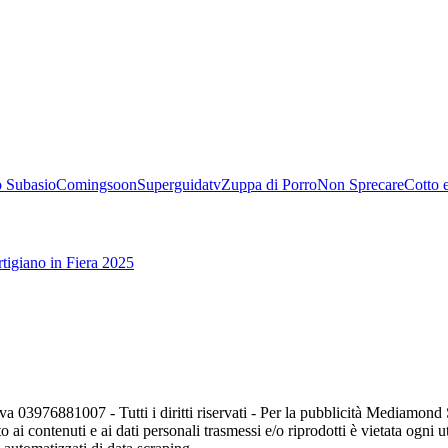
 Subasio
Comingsoon
Superguidatv
Zuppa di Porro
Non Sprecare
Cotto 
tigiano in Fiera 2025
va 03976881007 - Tutti i diritti riservati - Per la pubblicità Mediamon
o ai contenuti e ai dati personali trasmessi e/o riprodotti è vietata ogni 