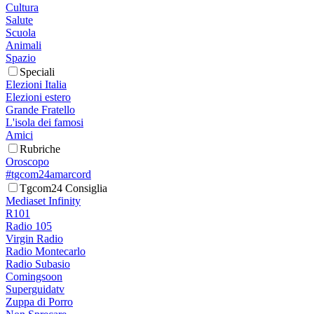
Cultura
Salute
Scuola
Animali
Spazio
Speciali
Elezioni Italia
Elezioni estero
Grande Fratello
L'isola dei famosi
Amici
Rubriche
Oroscopo
#tgcom24amarcord
Tgcom24 Consiglia
Mediaset Infinity
R101
Radio 105
Virgin Radio
Radio Montecarlo
Radio Subasio
Comingsoon
Superguidatv
Zuppa di Porro