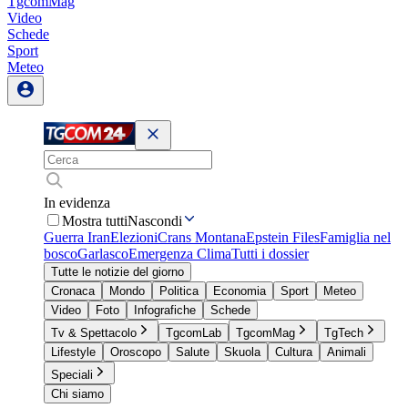
TgcomMag
Video
Schede
Sport
Meteo
In evidenza
Mostra tutti
Nascondi
Guerra Iran
Elezioni
Crans Montana
Epstein Files
Famiglia nel
bosco
Garlasco
Emergenza Clima
Tutti i dossier
Tutte le notizie del giorno
Cronaca
Mondo
Politica
Economia
Sport
Meteo
Video
Foto
Infografiche
Schede
Tv & Spettacolo
TgcomLab
TgcomMag
TgTech
Lifestyle
Oroscopo
Salute
Skuola
Cultura
Animali
Speciali
Chi siamo