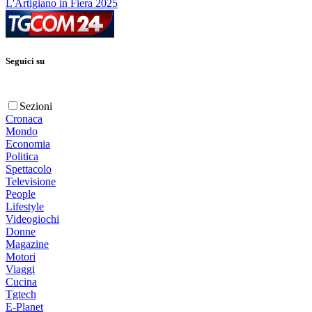
L'Artigiano in Fiera 2025
Seguici su
Sezioni
Cronaca
Mondo
Economia
Politica
Spettacolo
Televisione
People
Lifestyle
Videogiochi
Donne
Magazine
Motori
Viaggi
Cucina
Tgtech
E-Planet