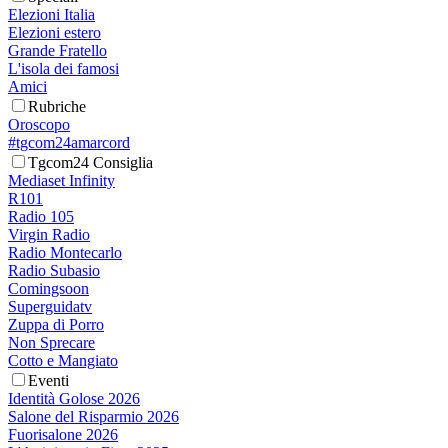
Elezioni Italia
Elezioni estero
Grande Fratello
L'isola dei famosi
Amici
Rubriche
Oroscopo
#tgcom24amarcord
Tgcom24 Consiglia
Mediaset Infinity
R101
Radio 105
Virgin Radio
Radio Montecarlo
Radio Subasio
Comingsoon
Superguidatv
Zuppa di Porro
Non Sprecare
Cotto e Mangiato
Eventi
Identità Golose 2026
Salone del Risparmio 2026
Fuorisalone 2026