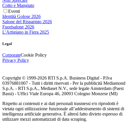
Non Sprecare
Cotto e Mangiato
Eventi
Identità Golose 2026
Salone del Risparmio 2026
Fuorisalone 2026
L'Artigiano in Fiera 2025
Legal
Corporate
Cookie Policy
Privacy Policy
Copyright © 1999-
2026
RTI S.p.A. Business Digital - P.Iva
03976881007 - Tutti i diritti riservati - Per la pubblicità Mediamond
S.p.A. - RTI S.p.A., Mediaset N.V., sede legale Amsterdam (Paesi
Bassi) - Uffici Viale Europa 46, 20093 Cologno Monzese (MI)
Rispetto ai contenuti e ai dati personali trasmessi e/o riprodotti è
vietata ogni utilizzazione funzionale all’addestramento di sistemi di
intelligenza artificiale generativa. È altresì fatto divieto espresso di
utilizzare mezzi automatizzati di data scraping.