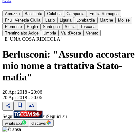
Sicilia
Abruzzo
Basilicata
Calabria
Campania
Emilia Romagna
Friuli Venezia Giulia
Lazio
Liguria
Lombardia
Marche
Molise
Piemonte
Puglia
Sardegna
Sicilia
Toscana
Trentino alto Adige
Umbria
Val d'Aosta
Veneto
"E' UNA COSA RIDICOLA"
Berlusconi: "Assurdo accostare
mio nome a trattativa Stato-
mafia"
20 Apr 2018 - 20:06
20 Apr 2018 - 20:06
Segui
su
Seguici su
whatsapp
discover