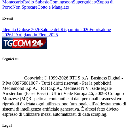
Montecarlo
Radio Subasio
Comingsoon
Superguidatv
Zuppa di
Porro
Non Sprecare
Cotto e Mangiato
Eventi
Identità Golose 2026
Salone del Risparmio 2026
Fuorisalone
2026
L'Artigiano in Fiera 2025
Seguici su
Copyright © 1999-
2026
RTI S.p.A. Business Digital -
P.Iva 03976881007 - Tutti i diritti riservati - Per la pubblicità
Mediamond S.p.A. - RTI S.p.A., Mediaset N.V., sede legale
Amsterdam (Paesi Bassi) - Uffici Viale Europa 46, 20093 Cologno
Monzese (MI)
Rispetto ai contenuti e ai dati personali trasmessi e/o
riprodotti è vietata ogni utilizzazione funzionale all’addestramento di
sistemi di intelligenza artificiale generativa. È altresì fatto divieto
espresso di utilizzare mezzi automatizzati di data scraping.
Legal