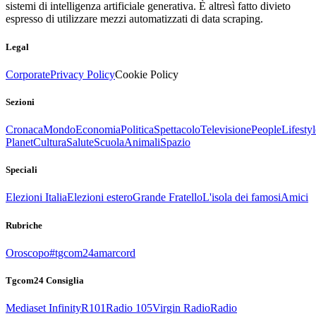
sistemi di intelligenza artificiale generativa. È altresì fatto divieto
espresso di utilizzare mezzi automatizzati di data scraping.
Legal
Corporate
Privacy Policy
Cookie Policy
Sezioni
Cronaca
Mondo
Economia
Politica
Spettacolo
Televisione
People
Lifestyl
Planet
Cultura
Salute
Scuola
Animali
Spazio
Speciali
Elezioni Italia
Elezioni estero
Grande Fratello
L'isola dei famosi
Amici
Rubriche
Oroscopo
#tgcom24amarcord
Tgcom24 Consiglia
Mediaset Infinity
R101
Radio 105
Virgin Radio
Radio