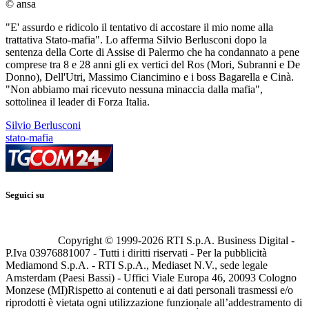
© ansa
"E' assurdo e ridicolo il tentativo di accostare il mio nome alla
trattativa Stato-mafia". Lo afferma Silvio Berlusconi dopo la
sentenza della Corte di Assise di Palermo che ha condannato a pene
comprese tra 8 e 28 anni gli ex vertici del Ros (Mori, Subranni e De
Donno), Dell'Utri, Massimo Ciancimino e i boss Bagarella e Cinà.
"Non abbiamo mai ricevuto nessuna minaccia dalla mafia",
sottolinea il leader di Forza Italia.
Silvio Berlusconi
stato-mafia
Seguici su
Copyright © 1999-
2026
RTI S.p.A. Business Digital -
P.Iva 03976881007 - Tutti i diritti riservati - Per la pubblicità
Mediamond S.p.A. - RTI S.p.A., Mediaset N.V., sede legale
Amsterdam (Paesi Bassi) - Uffici Viale Europa 46, 20093 Cologno
Monzese (MI)
Rispetto ai contenuti e ai dati personali trasmessi e/o
riprodotti è vietata ogni utilizzazione funzionale all’addestramento di