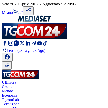
Venerdì 20 Aprile 2018
-
Aggiornato alle
20:06
Milano
29°
Leone
(23 Lug - 23 Ago)
Ultim'ora
Cronaca
Mondo
Economia
TgcomLab
Televisione