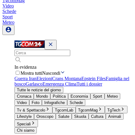
TgcomMag
Video
Schede
Sport
Meteo
In evidenza
Mostra tutti
Nascondi
Guerra Iran
Elezioni
Crans Montana
Epstein Files
Famiglia nel
bosco
Garlasco
Emergenza Clima
Tutti i dossier
Tutte le notizie del giorno
Cronaca
Mondo
Politica
Economia
Sport
Meteo
Video
Foto
Infografiche
Schede
Tv & Spettacolo
TgcomLab
TgcomMag
TgTech
Lifestyle
Oroscopo
Salute
Skuola
Cultura
Animali
Speciali
Chi siamo