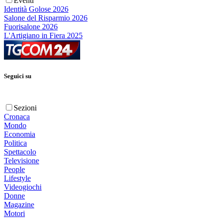
Eventi
Identità Golose 2026
Salone del Risparmio 2026
Fuorisalone 2026
L'Artigiano in Fiera 2025
Seguici su
Sezioni
Cronaca
Mondo
Economia
Politica
Spettacolo
Televisione
People
Lifestyle
Videogiochi
Donne
Magazine
Motori