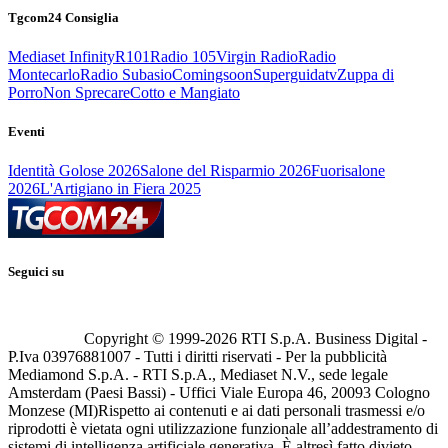
Tgcom24 Consiglia
Mediaset Infinity
R101
Radio 105
Virgin Radio
Radio
Montecarlo
Radio Subasio
Comingsoon
Superguidatv
Zuppa di
Porro
Non Sprecare
Cotto e Mangiato
Eventi
Identità Golose 2026
Salone del Risparmio 2026
Fuorisalone
2026
L'Artigiano in Fiera 2025
Seguici su
Copyright © 1999-
2026
RTI S.p.A. Business Digital -
P.Iva 03976881007 - Tutti i diritti riservati - Per la pubblicità
Mediamond S.p.A. - RTI S.p.A., Mediaset N.V., sede legale
Amsterdam (Paesi Bassi) - Uffici Viale Europa 46, 20093 Cologno
Monzese (MI)
Rispetto ai contenuti e ai dati personali trasmessi e/o
riprodotti è vietata ogni utilizzazione funzionale all’addestramento di
sistemi di intelligenza artificiale generativa. È altresì fatto divieto