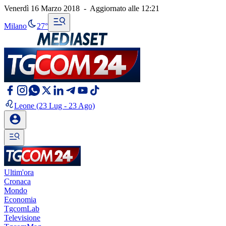
Venerdì 16 Marzo 2018
-
Aggiornato alle
12:21
Milano
27°
Leone
(23 Lug - 23 Ago)
Ultim'ora
Cronaca
Mondo
Economia
TgcomLab
Televisione