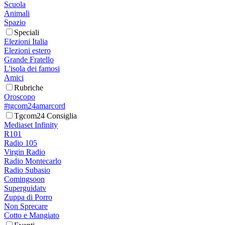
Scuola
Animali
Spazio
Speciali
Elezioni Italia
Elezioni estero
Grande Fratello
L'isola dei famosi
Amici
Rubriche
Oroscopo
#tgcom24amarcord
Tgcom24 Consiglia
Mediaset Infinity
R101
Radio 105
Virgin Radio
Radio Montecarlo
Radio Subasio
Comingsoon
Superguidatv
Zuppa di Porro
Non Sprecare
Cotto e Mangiato