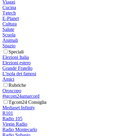
Viaggi
Cucina
Tgtech
E-Planet
Cultura
Salute
Scuola
Animali
Spazio
Speciali
Elezioni Italia
Elezioni estero
Grande Fratello
L'isola dei famosi
Amici
Rubriche
Oroscopo
#tgcom24amarcord
Tgcom24 Consiglia
Mediaset Infinity
R101
Radio 105
Virgin Radio
Radio Montecarlo
Radio Subasio