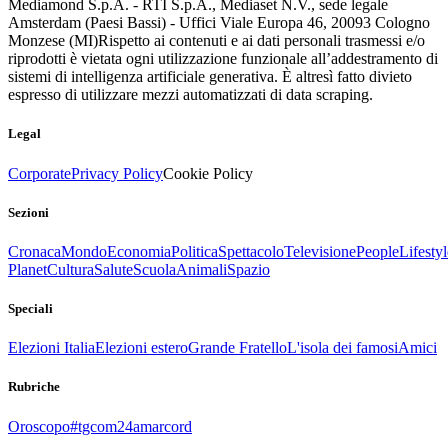
Mediamond S.p.A. - RTI S.p.A., Mediaset N.V., sede legale
Amsterdam (Paesi Bassi) - Uffici Viale Europa 46, 20093 Cologno
Monzese (MI)
Rispetto ai contenuti e ai dati personali trasmessi e/o
riprodotti è vietata ogni utilizzazione funzionale all’addestramento di
sistemi di intelligenza artificiale generativa. È altresì fatto divieto
espresso di utilizzare mezzi automatizzati di data scraping.
Legal
Corporate
Privacy Policy
Cookie Policy
Sezioni
Cronaca
Mondo
Economia
Politica
Spettacolo
Televisione
People
Lifestyl
Planet
Cultura
Salute
Scuola
Animali
Spazio
Speciali
Elezioni Italia
Elezioni estero
Grande Fratello
L'isola dei famosi
Amici
Rubriche
Oroscopo
#tgcom24amarcord