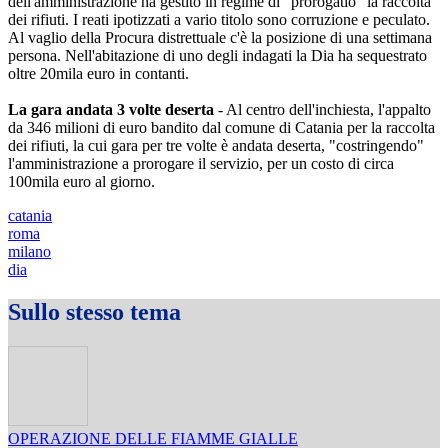
dell'amministrazione ha gestito in regime di "prorogatio" la raccolta
dei rifiuti. I reati ipotizzati a vario titolo sono corruzione e peculato.
Al vaglio della Procura distrettuale c'è la posizione di una settimana
persona. Nell'abitazione di uno degli indagati la Dia ha sequestrato
oltre 20mila euro in contanti.
La gara andata 3 volte deserta
- Al centro dell'inchiesta, l'appalto
da 346 milioni di euro bandito dal comune di Catania per la raccolta
dei rifiuti, la cui gara per tre volte è andata deserta, "costringendo"
l'amministrazione a prorogare il servizio, per un costo di circa
100mila euro al giorno.
catania
roma
milano
dia
Sullo stesso tema
OPERAZIONE DELLE FIAMME GIALLE