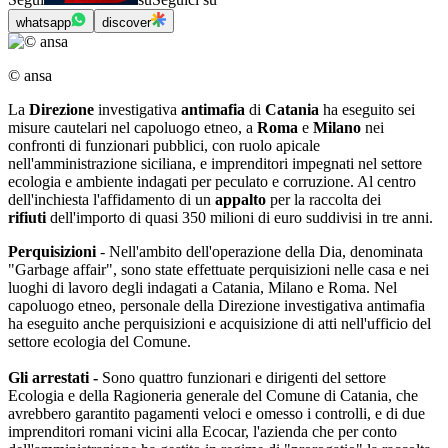
whatsapp
discover
© ansa
La
Direzione
investigativa
antimafia
di
Catania
ha eseguito sei
misure cautelari nel capoluogo etneo, a
Roma
e
Milano
nei
confronti di funzionari pubblici, con ruolo apicale
nell'amministrazione siciliana, e imprenditori impegnati nel settore
ecologia e ambiente indagati per peculato e corruzione. Al centro
dell'inchiesta l'affidamento di un
appalto
per la raccolta dei
rifiuti
dell'importo di quasi 350 milioni di euro suddivisi in tre anni.
Perquisizioni
- Nell'ambito dell'operazione della Dia, denominata
"Garbage affair", sono state effettuate perquisizioni nelle casa e nei
luoghi di lavoro degli indagati a Catania, Milano e Roma. Nel
capoluogo etneo, personale della Direzione investigativa antimafia
ha eseguito anche perquisizioni e acquisizione di atti nell'ufficio del
settore ecologia del Comune.
Gli arrestati -
Sono quattro funzionari e dirigenti del settore
Ecologia e della Ragioneria generale del Comune di Catania, che
avrebbero garantito pagamenti veloci e omesso i controlli, e di due
imprenditori romani vicini alla Ecocar, l'azienda che per conto