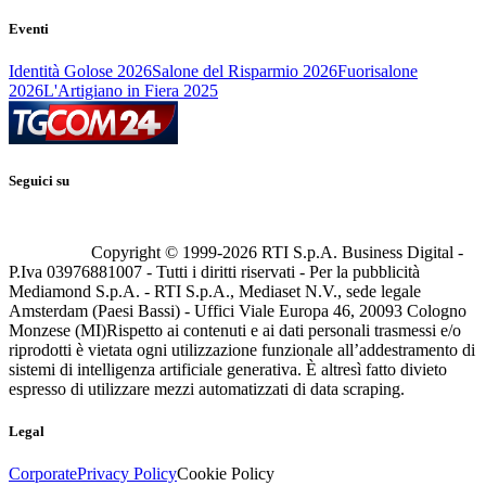
Eventi
Identità Golose 2026
Salone del Risparmio 2026
Fuorisalone
2026
L'Artigiano in Fiera 2025
Seguici su
Copyright © 1999-
2026
RTI S.p.A. Business Digital -
P.Iva 03976881007 - Tutti i diritti riservati - Per la pubblicità
Mediamond S.p.A. - RTI S.p.A., Mediaset N.V., sede legale
Amsterdam (Paesi Bassi) - Uffici Viale Europa 46, 20093 Cologno
Monzese (MI)
Rispetto ai contenuti e ai dati personali trasmessi e/o
riprodotti è vietata ogni utilizzazione funzionale all’addestramento di
sistemi di intelligenza artificiale generativa. È altresì fatto divieto
espresso di utilizzare mezzi automatizzati di data scraping.
Legal
Corporate
Privacy Policy
Cookie Policy