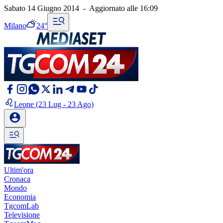
Sabato 14 Giugno 2014
-
Aggiornato alle
16:09
Milano
24°
Leone
(23 Lug - 23 Ago)
Ultim'ora
Cronaca
Mondo
Economia
TgcomLab
Televisione