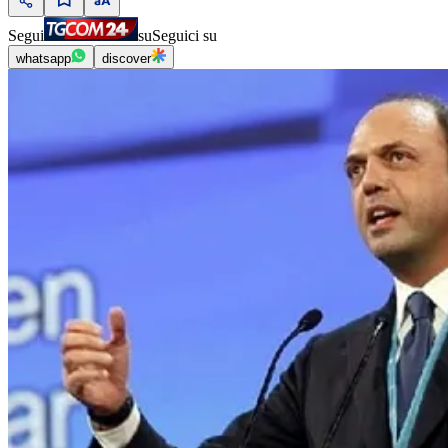
Segui
su
Seguici su
whatsapp
discover