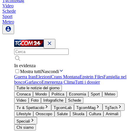
TgcomMag
Video
Schede
Sport
Meteo
In evidenza
Mostra tutti
Nascondi
Guerra Iran
Elezioni
Crans Montana
Epstein Files
Famiglia nel
bosco
Garlasco
Emergenza Clima
Tutti i dossier
Tutte le notizie del giorno
Cronaca
Mondo
Politica
Economia
Sport
Meteo
Video
Foto
Infografiche
Schede
Tv & Spettacolo
TgcomLab
TgcomMag
TgTech
Lifestyle
Oroscopo
Salute
Skuola
Cultura
Animali
Speciali
Chi siamo