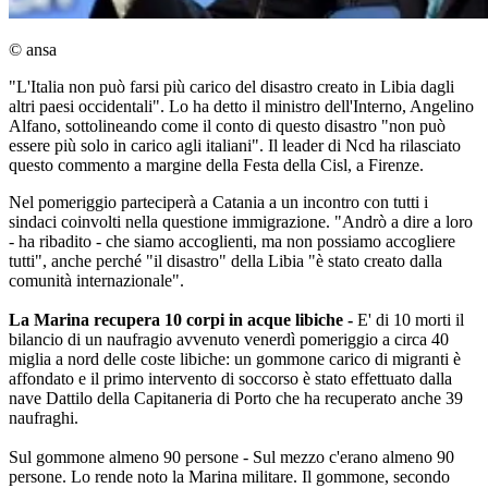
© ansa
"L'Italia non può farsi più carico del disastro creato in Libia dagli
altri paesi occidentali". Lo ha detto il ministro dell'Interno, Angelino
Alfano, sottolineando come il conto di questo disastro "non può
essere più solo in carico agli italiani". Il leader di Ncd ha rilasciato
questo commento a margine della Festa della Cisl, a Firenze.
Nel pomeriggio parteciperà a Catania a un incontro con tutti i
sindaci coinvolti nella questione immigrazione. "Andrò a dire a loro
- ha ribadito - che siamo accoglienti, ma non possiamo accogliere
tutti", anche perché "il disastro" della Libia "è stato creato dalla
comunità internazionale".
La Marina recupera 10 corpi in acque libiche -
E' di 10 morti il
bilancio di un naufragio avvenuto venerdì pomeriggio a circa 40
miglia a nord delle coste libiche: un gommone carico di migranti è
affondato e il primo intervento di soccorso è stato effettuato dalla
nave Dattilo della Capitaneria di Porto che ha recuperato anche 39
naufraghi.
Sul gommone almeno 90 persone - Sul mezzo c'erano almeno 90
persone. Lo rende noto la Marina militare. Il gommone, secondo