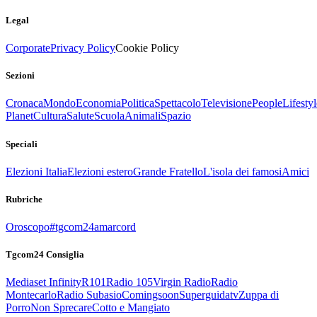
Legal
Corporate
Privacy Policy
Cookie Policy
Sezioni
Cronaca
Mondo
Economia
Politica
Spettacolo
Televisione
People
Lifestyl
Planet
Cultura
Salute
Scuola
Animali
Spazio
Speciali
Elezioni Italia
Elezioni estero
Grande Fratello
L'isola dei famosi
Amici
Rubriche
Oroscopo
#tgcom24amarcord
Tgcom24 Consiglia
Mediaset Infinity
R101
Radio 105
Virgin Radio
Radio
Montecarlo
Radio Subasio
Comingsoon
Superguidatv
Zuppa di
Porro
Non Sprecare
Cotto e Mangiato