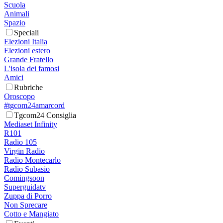
Scuola
Animali
Spazio
Speciali
Elezioni Italia
Elezioni estero
Grande Fratello
L'isola dei famosi
Amici
Rubriche
Oroscopo
#tgcom24amarcord
Tgcom24 Consiglia
Mediaset Infinity
R101
Radio 105
Virgin Radio
Radio Montecarlo
Radio Subasio
Comingsoon
Superguidatv
Zuppa di Porro
Non Sprecare
Cotto e Mangiato