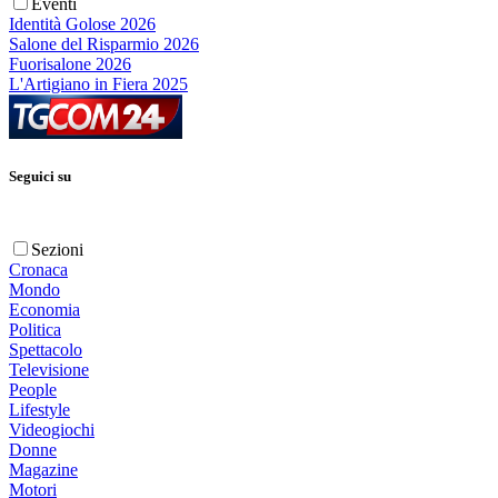
Eventi
Identità Golose 2026
Salone del Risparmio 2026
Fuorisalone 2026
L'Artigiano in Fiera 2025
Seguici su
Sezioni
Cronaca
Mondo
Economia
Politica
Spettacolo
Televisione
People
Lifestyle
Videogiochi
Donne
Magazine
Motori