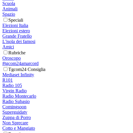
Scuola
Animali
Spazio
Speciali
Elezioni Italia
Elezioni estero
Grande Fratello
L'isola dei famosi
Amici
Rubriche
Oroscopo
#tgcom24amarcord
Tgcom24 Consiglia
Mediaset Infinity
R101
Radio 105
Virgin Radio
Radio Montecarlo
Radio Subasio
Comingsoon
Superguidatv
Zuppa di Porro
Non Sprecare
Cotto e Mangiato