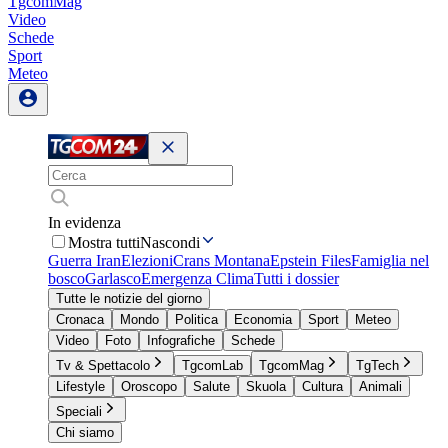
TgcomMag
Video
Schede
Sport
Meteo
In evidenza
Mostra tutti
Nascondi
Guerra Iran
Elezioni
Crans Montana
Epstein Files
Famiglia nel
bosco
Garlasco
Emergenza Clima
Tutti i dossier
Tutte le notizie del giorno
Cronaca
Mondo
Politica
Economia
Sport
Meteo
Video
Foto
Infografiche
Schede
Tv & Spettacolo
TgcomLab
TgcomMag
TgTech
Lifestyle
Oroscopo
Salute
Skuola
Cultura
Animali
Speciali
Chi siamo