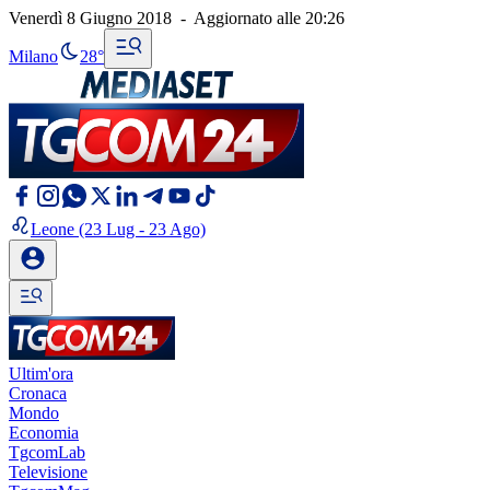
Venerdì 8 Giugno 2018
-
Aggiornato alle
20:26
Milano
28°
Leone
(23 Lug - 23 Ago)
Ultim'ora
Cronaca
Mondo
Economia
TgcomLab
Televisione