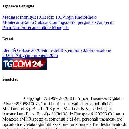
Tgcom24 Consiglia
Mediaset Infinity
R101
Radio 105
Virgin Radio
Radio
Montecarlo
Radio Subasio
Comingsoon
Superguidatv
Zuppa di
Porro
Non Sprecare
Cotto e Mangiato
Eventi
Identità Golose 2026
Salone del Risparmio 2026
Fuorisalone
2026
L'Artigiano in Fiera 2025
Seguici su
Copyright © 1999-
2026
RTI S.p.A. Business Digital -
P.Iva 03976881007 - Tutti i diritti riservati - Per la pubblicità
Mediamond S.p.A. - RTI S.p.A., Mediaset N.V., sede legale
Amsterdam (Paesi Bassi) - Uffici Viale Europa 46, 20093 Cologno
Monzese (MI)
Rispetto ai contenuti e ai dati personali trasmessi e/o
riprodotti è vietata ogni utilizzazione funzionale all’addestramento di