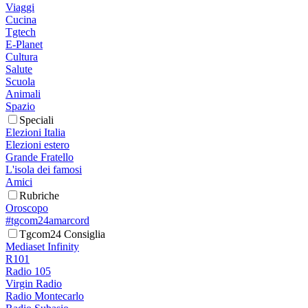
Viaggi
Cucina
Tgtech
E-Planet
Cultura
Salute
Scuola
Animali
Spazio
Speciali
Elezioni Italia
Elezioni estero
Grande Fratello
L'isola dei famosi
Amici
Rubriche
Oroscopo
#tgcom24amarcord
Tgcom24 Consiglia
Mediaset Infinity
R101
Radio 105
Virgin Radio
Radio Montecarlo