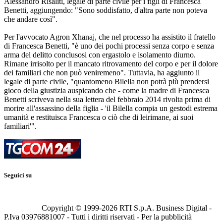
Alessandro Risaliti, legale di parte civile per i figli di Francesca
Benetti, aggiungendo: "Sono soddisfatto, d'altra parte non poteva
che andare così".
Per l'avvocato Agron Xhanaj, che nel processo ha assistito il fratello
di Francesca Benetti, "è uno dei pochi processi senza corpo e senza
arma del delitto conclusosi con ergastolo e isolamento diurno.
Rimane irrisolto per il mancato ritrovamento del corpo e per il dolore
dei familiari che non può veniremeno". Tuttavia, ha aggiunto il
legale di parte civile, "quantomeno Bilella non potrà più prendersi
gioco della giustizia auspicando che - come la madre di Francesca
Benetti scriveva nella sua lettera del febbraio 2014 rivolta prima di
morire all'assassino della figlia - 'il Bilella compia un gestodi estrema
umanità e restituisca Francesca o ciò che di leirimane, ai suoi
familiari'".
Seguici su
Copyright © 1999-
2026
RTI S.p.A. Business Digital -
P.Iva 03976881007 - Tutti i diritti riservati - Per la pubblicità