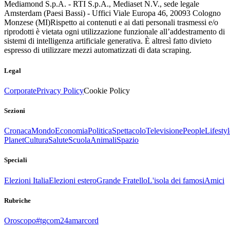
Mediamond S.p.A. - RTI S.p.A., Mediaset N.V., sede legale
Amsterdam (Paesi Bassi) - Uffici Viale Europa 46, 20093 Cologno
Monzese (MI)
Rispetto ai contenuti e ai dati personali trasmessi e/o
riprodotti è vietata ogni utilizzazione funzionale all’addestramento di
sistemi di intelligenza artificiale generativa. È altresì fatto divieto
espresso di utilizzare mezzi automatizzati di data scraping.
Legal
Corporate
Privacy Policy
Cookie Policy
Sezioni
Cronaca
Mondo
Economia
Politica
Spettacolo
Televisione
People
Lifestyl
Planet
Cultura
Salute
Scuola
Animali
Spazio
Speciali
Elezioni Italia
Elezioni estero
Grande Fratello
L'isola dei famosi
Amici
Rubriche
Oroscopo
#tgcom24amarcord