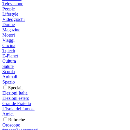
Televisione
People
Lifestyle
Videogiochi
Donne
Magazine
Motori
Viaggi
Cucina
Tgtech
E-Planet
Cultura
Salute
Scuola
Animali
Spazio
Speciali
Elezioni Italia
Elezioni estero
Grande Fratello
L'isola dei famosi
Amici
Rubriche
Oroscopo