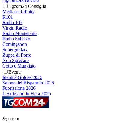
#tgcom24amarcord
Tgcom24 Consiglia
Mediaset Infinity
R101
Radio 105
Virgin Radio
Radio Montecarlo
Radio Subasio
Comingsoon
Superguidatv
Zuppa di Porro
Non Sprecare
Cotto e Mangiato
Eventi
Identità Golose 2026
Salone del Risparmio 2026
Fuorisalone 2026
L'Artigiano in Fiera 2025
Seguici su