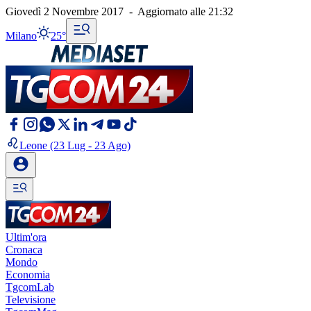
Giovedì 2 Novembre 2017
-
Aggiornato alle
21:32
Milano
25°
Leone
(23 Lug - 23 Ago)
Ultim'ora
Cronaca
Mondo
Economia
TgcomLab
Televisione