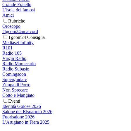
Grande Fratello
L'isola dei famosi
Amici
Rubriche
Oroscopo
#tgcom24amarcord
Tgcom24 Consiglia
Mediaset Infinity
R101
Radio 105
Virgin Radio
Radio Montecarlo
Radio Subasio
Comingsoon
Superguidatv
Zuppa di Porro
Non Sprecare
Cotto e Mangiato
Eventi
Identità Golose 2026
Salone del Risparmio 2026
Fuorisalone 2026
L'Artigiano in Fiera 2025