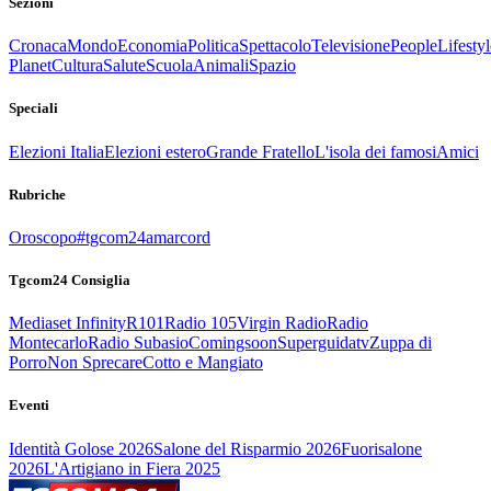
Sezioni
Cronaca
Mondo
Economia
Politica
Spettacolo
Televisione
People
Lifestyl
Planet
Cultura
Salute
Scuola
Animali
Spazio
Speciali
Elezioni Italia
Elezioni estero
Grande Fratello
L'isola dei famosi
Amici
Rubriche
Oroscopo
#tgcom24amarcord
Tgcom24 Consiglia
Mediaset Infinity
R101
Radio 105
Virgin Radio
Radio
Montecarlo
Radio Subasio
Comingsoon
Superguidatv
Zuppa di
Porro
Non Sprecare
Cotto e Mangiato
Eventi
Identità Golose 2026
Salone del Risparmio 2026
Fuorisalone
2026
L'Artigiano in Fiera 2025