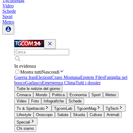
TgcomMag
Video
Schede
Sport
Meteo
In evidenza
Mostra tutti
Nascondi
Guerra Iran
Elezioni
Crans Montana
Epstein Files
Famiglia nel
bosco
Garlasco
Emergenza Clima
Tutti i dossier
Tutte le notizie del giorno
Cronaca
Mondo
Politica
Economia
Sport
Meteo
Video
Foto
Infografiche
Schede
Tv & Spettacolo
TgcomLab
TgcomMag
TgTech
Lifestyle
Oroscopo
Salute
Skuola
Cultura
Animali
Speciali
Chi siamo