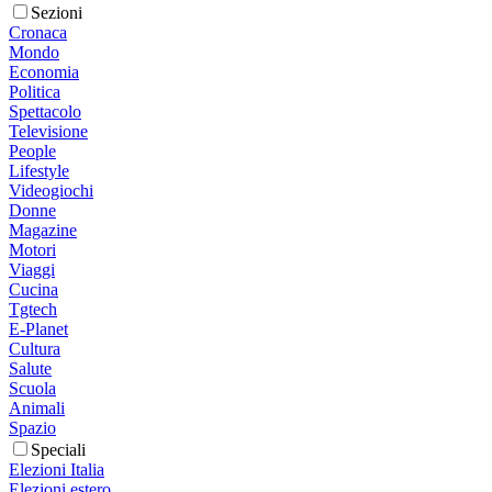
Sezioni
Cronaca
Mondo
Economia
Politica
Spettacolo
Televisione
People
Lifestyle
Videogiochi
Donne
Magazine
Motori
Viaggi
Cucina
Tgtech
E-Planet
Cultura
Salute
Scuola
Animali
Spazio
Speciali
Elezioni Italia
Elezioni estero