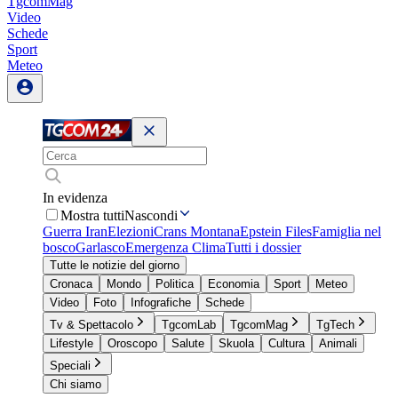
TgcomMag
Video
Schede
Sport
Meteo
In evidenza
Mostra tutti
Nascondi
Guerra Iran
Elezioni
Crans Montana
Epstein Files
Famiglia nel
bosco
Garlasco
Emergenza Clima
Tutti i dossier
Tutte le notizie del giorno
Cronaca
Mondo
Politica
Economia
Sport
Meteo
Video
Foto
Infografiche
Schede
Tv & Spettacolo
TgcomLab
TgcomMag
TgTech
Lifestyle
Oroscopo
Salute
Skuola
Cultura
Animali
Speciali
Chi siamo