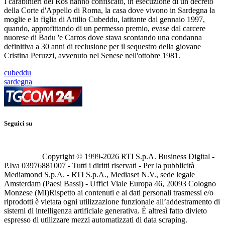
I carabinieri del Ros hanno confiscato, in esecuzione di un decreto
della Corte d'Appello di Roma, la casa dove vivono in Sardegna la
moglie e la figlia di Attilio Cubeddu, latitante dal gennaio 1997,
quando, approfittando di un permesso premio, evase dal carcere
nuorese di Badu 'e Carros dove stava scontando una condanna
definitiva a 30 anni di reclusione per il sequestro della giovane
Cristina Peruzzi, avvenuto nel Senese nell'ottobre 1981.
cubeddu
sardegna
Seguici su
Copyright © 1999-
2026
RTI S.p.A. Business Digital -
P.Iva 03976881007 - Tutti i diritti riservati - Per la pubblicità
Mediamond S.p.A. - RTI S.p.A., Mediaset N.V., sede legale
Amsterdam (Paesi Bassi) - Uffici Viale Europa 46, 20093 Cologno
Monzese (MI)
Rispetto ai contenuti e ai dati personali trasmessi e/o
riprodotti è vietata ogni utilizzazione funzionale all’addestramento di
sistemi di intelligenza artificiale generativa. È altresì fatto divieto
espresso di utilizzare mezzi automatizzati di data scraping.