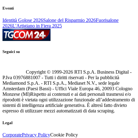
Eventi
Identità Golose 2026
Salone del Risparmio 2026
Fuorisalone
2026
L'Artigiano in Fiera 2025
Seguici su
Copyright © 1999-
2026
RTI S.p.A. Business Digital -
P.Iva 03976881007 - Tutti i diritti riservati - Per la pubblicità
Mediamond S.p.A. - RTI S.p.A., Mediaset N.V., sede legale
Amsterdam (Paesi Bassi) - Uffici Viale Europa 46, 20093 Cologno
Monzese (MI)
Rispetto ai contenuti e ai dati personali trasmessi e/o
riprodotti è vietata ogni utilizzazione funzionale all’addestramento di
sistemi di intelligenza artificiale generativa. È altresì fatto divieto
espresso di utilizzare mezzi automatizzati di data scraping.
Legal
Corporate
Privacy Policy
Cookie Policy