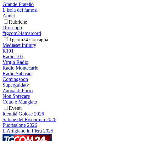
Grande Fratello
L'isola dei famosi
Amici
Rubriche
Oroscopo
#tgcom24amarcord
Tgcom24 Consiglia
Mediaset Infinity
R101
Radio 105
Virgin Radio
Radio Montecarlo
Radio Subasio
Comingsoon
Superguidatv
Zuppa di Porro
Non Sprecare
Cotto e Mangiato
Eventi
Identità Golose 2026
Salone del Risparmio 2026
Fuorisalone 2026
L'Artigiano in Fiera 2025