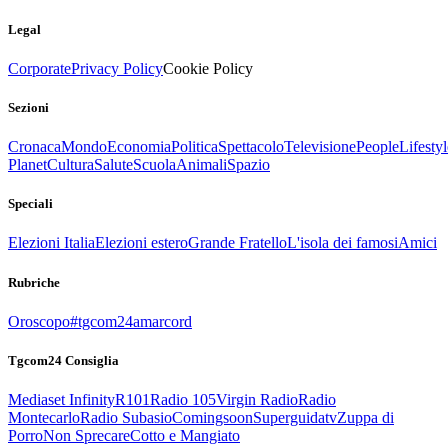
Legal
Corporate
Privacy Policy
Cookie Policy
Sezioni
Cronaca
Mondo
Economia
Politica
Spettacolo
Televisione
People
Lifestyl
Planet
Cultura
Salute
Scuola
Animali
Spazio
Speciali
Elezioni Italia
Elezioni estero
Grande Fratello
L'isola dei famosi
Amici
Rubriche
Oroscopo
#tgcom24amarcord
Tgcom24 Consiglia
Mediaset Infinity
R101
Radio 105
Virgin Radio
Radio
Montecarlo
Radio Subasio
Comingsoon
Superguidatv
Zuppa di
Porro
Non Sprecare
Cotto e Mangiato