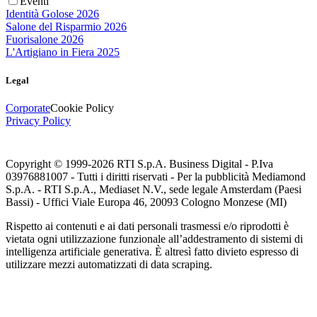
Eventi
Identità Golose 2026
Salone del Risparmio 2026
Fuorisalone 2026
L'Artigiano in Fiera 2025
Legal
Corporate
Cookie Policy
Privacy Policy
Copyright © 1999-
2026
RTI S.p.A. Business Digital - P.Iva
03976881007 - Tutti i diritti riservati - Per la pubblicità Mediamond
S.p.A. - RTI S.p.A., Mediaset N.V., sede legale Amsterdam (Paesi
Bassi) - Uffici Viale Europa 46, 20093 Cologno Monzese (MI)
Rispetto ai contenuti e ai dati personali trasmessi e/o riprodotti è
vietata ogni utilizzazione funzionale all’addestramento di sistemi di
intelligenza artificiale generativa. È altresì fatto divieto espresso di
utilizzare mezzi automatizzati di data scraping.