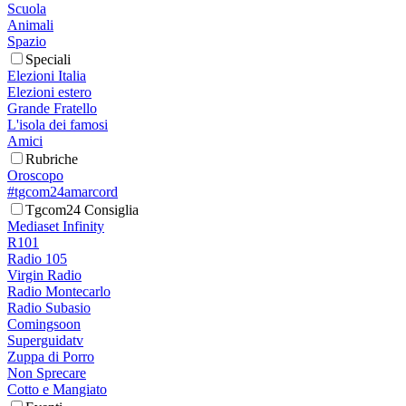
Scuola
Animali
Spazio
Speciali
Elezioni Italia
Elezioni estero
Grande Fratello
L'isola dei famosi
Amici
Rubriche
Oroscopo
#tgcom24amarcord
Tgcom24 Consiglia
Mediaset Infinity
R101
Radio 105
Virgin Radio
Radio Montecarlo
Radio Subasio
Comingsoon
Superguidatv
Zuppa di Porro
Non Sprecare
Cotto e Mangiato