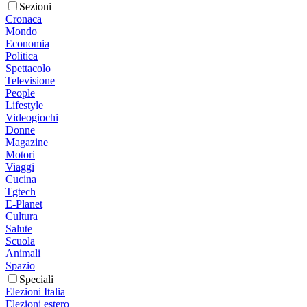
Sezioni
Cronaca
Mondo
Economia
Politica
Spettacolo
Televisione
People
Lifestyle
Videogiochi
Donne
Magazine
Motori
Viaggi
Cucina
Tgtech
E-Planet
Cultura
Salute
Scuola
Animali
Spazio
Speciali
Elezioni Italia
Elezioni estero