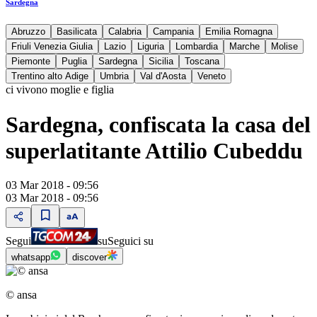
Sardegna
Abruzzo
Basilicata
Calabria
Campania
Emilia Romagna
Friuli Venezia Giulia
Lazio
Liguria
Lombardia
Marche
Molise
Piemonte
Puglia
Sardegna
Sicilia
Toscana
Trentino alto Adige
Umbria
Val d'Aosta
Veneto
ci vivono moglie e figlia
Sardegna, confiscata la casa del
superlatitante Attilio Cubeddu
03 Mar 2018 - 09:56
03 Mar 2018 - 09:56
Segui
su
Seguici su
whatsapp
discover
© ansa