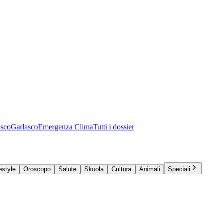
osco
Garlasco
Emergenza Clima
Tutti i dossier
estyle
Oroscopo
Salute
Skuola
Cultura
Animali
Speciali