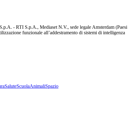
d S.p.A. - RTI S.p.A., Mediaset N.V., sede legale Amsterdam (Paesi
utilizzazione funzionale all’addestramento di sistemi di intelligenza
ura
Salute
Scuola
Animali
Spazio