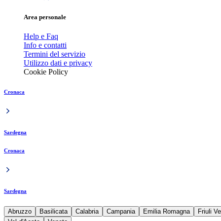
Area personale
Help e Faq
Info e contatti
Termini del servizio
Utilizzo dati e privacy
Cookie Policy
Cronaca
Sardegna
Cronaca
Sardegna
Abruzzo
Basilicata
Calabria
Campania
Emilia Romagna
Friuli V