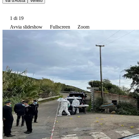
Val d'Aosta
Veneto
1
di 19
Avvia slideshow
Fullscreen
Zoom