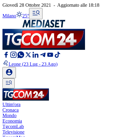
Giovedì 28 Ottobre 2021
-
Aggiornato alle
18:18
Milano
25°
Leone
(23 Lug - 23 Ago)
Ultim'ora
Cronaca
Mondo
Economia
TgcomLab
Televisione