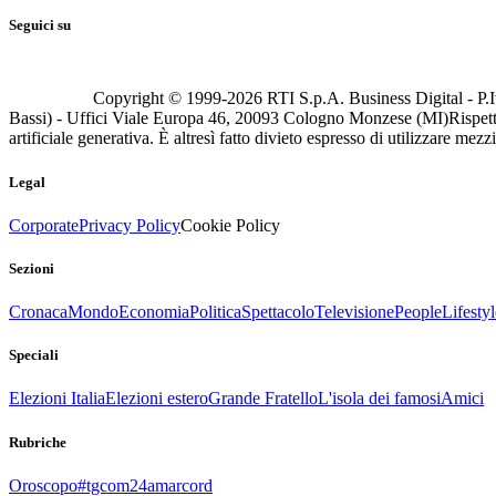
Seguici su
Copyright © 1999-
2026
RTI S.p.A. Business Digital - P.I
Bassi) - Uffici Viale Europa 46, 20093 Cologno Monzese (MI)
Rispett
artificiale generativa. È altresì fatto divieto espresso di utilizzare mez
Legal
Corporate
Privacy Policy
Cookie Policy
Sezioni
Cronaca
Mondo
Economia
Politica
Spettacolo
Televisione
People
Lifestyl
Speciali
Elezioni Italia
Elezioni estero
Grande Fratello
L'isola dei famosi
Amici
Rubriche
Oroscopo
#tgcom24amarcord