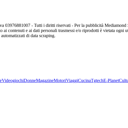
va 03976881007 - Tutti i diritti riservati - Per la pubblicità Mediamon
o ai contenuti e ai dati personali trasmessi e/o riprodotti è vietata ogni 
zi automatizzati di data scraping.
e
Videogiochi
Donne
Magazine
Motori
Viaggi
Cucina
Tgtech
E-Planet
Cult