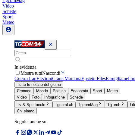
TgcomMag
Video
Schede
Sport
Meteo
In evidenza
Mostra tutti
Nascondi
Guerra Iran
Elezioni
Crans Montana
Epstein Files
Famiglia nel b
Tutte le notizie del giorno
Cronaca
Mondo
Politica
Economia
Sport
Meteo
Video
Foto
Infografiche
Schede
Tv & Spettacolo
TgcomLab
TgcomMag
TgTech
Lif
Chi siamo
Seguici anche su