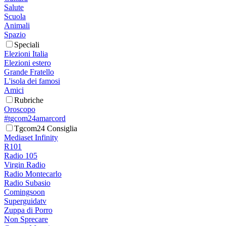
Salute
Scuola
Animali
Spazio
Speciali
Elezioni Italia
Elezioni estero
Grande Fratello
L'isola dei famosi
Amici
Rubriche
Oroscopo
#tgcom24amarcord
Tgcom24 Consiglia
Mediaset Infinity
R101
Radio 105
Virgin Radio
Radio Montecarlo
Radio Subasio
Comingsoon
Superguidatv
Zuppa di Porro
Non Sprecare