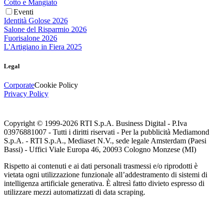
Cotto e Mangiato
Eventi
Identità Golose 2026
Salone del Risparmio 2026
Fuorisalone 2026
L'Artigiano in Fiera 2025
Legal
Corporate
Cookie Policy
Privacy Policy
Copyright © 1999-
2026
RTI S.p.A. Business Digital - P.Iva
03976881007 - Tutti i diritti riservati - Per la pubblicità Mediamond
S.p.A. - RTI S.p.A., Mediaset N.V., sede legale Amsterdam (Paesi
Bassi) - Uffici Viale Europa 46, 20093 Cologno Monzese (MI)
Rispetto ai contenuti e ai dati personali trasmessi e/o riprodotti è
vietata ogni utilizzazione funzionale all’addestramento di sistemi di
intelligenza artificiale generativa. È altresì fatto divieto espresso di
utilizzare mezzi automatizzati di data scraping.