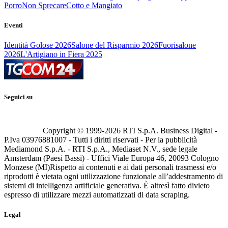
Porro
Non Sprecare
Cotto e Mangiato
Eventi
Identità Golose 2026
Salone del Risparmio 2026
Fuorisalone
2026
L'Artigiano in Fiera 2025
Seguici su
Copyright © 1999-
2026
RTI S.p.A. Business Digital -
P.Iva 03976881007 - Tutti i diritti riservati - Per la pubblicità
Mediamond S.p.A. - RTI S.p.A., Mediaset N.V., sede legale
Amsterdam (Paesi Bassi) - Uffici Viale Europa 46, 20093 Cologno
Monzese (MI)
Rispetto ai contenuti e ai dati personali trasmessi e/o
riprodotti è vietata ogni utilizzazione funzionale all’addestramento di
sistemi di intelligenza artificiale generativa. È altresì fatto divieto
espresso di utilizzare mezzi automatizzati di data scraping.
Legal