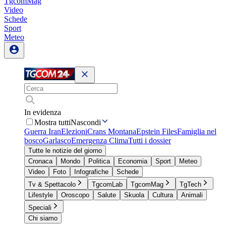
TgcomMag
Video
Schede
Sport
Meteo
In evidenza
Mostra tutti
Nascondi
Guerra Iran
Elezioni
Crans Montana
Epstein Files
Famiglia nel
bosco
Garlasco
Emergenza Clima
Tutti i dossier
Tutte le notizie del giorno
Cronaca
Mondo
Politica
Economia
Sport
Meteo
Video
Foto
Infografiche
Schede
Tv & Spettacolo
TgcomLab
TgcomMag
TgTech
Lifestyle
Oroscopo
Salute
Skuola
Cultura
Animali
Speciali
Chi siamo