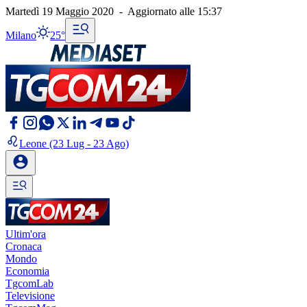
Martedì 19 Maggio 2020
-
Aggiornato alle
15:37
Milano
25°
Leone
(23 Lug - 23 Ago)
Ultim'ora
Cronaca
Mondo
Economia
TgcomLab
Televisione