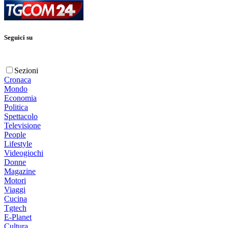
Seguici su
Sezioni
Cronaca
Mondo
Economia
Politica
Spettacolo
Televisione
People
Lifestyle
Videogiochi
Donne
Magazine
Motori
Viaggi
Cucina
Tgtech
E-Planet
Cultura