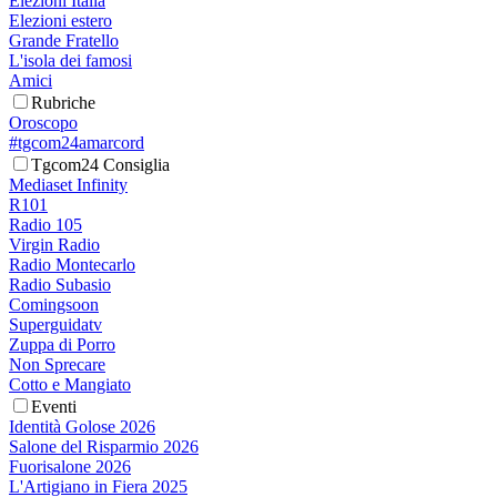
Elezioni Italia
Elezioni estero
Grande Fratello
L'isola dei famosi
Amici
Rubriche
Oroscopo
#tgcom24amarcord
Tgcom24 Consiglia
Mediaset Infinity
R101
Radio 105
Virgin Radio
Radio Montecarlo
Radio Subasio
Comingsoon
Superguidatv
Zuppa di Porro
Non Sprecare
Cotto e Mangiato
Eventi
Identità Golose 2026
Salone del Risparmio 2026
Fuorisalone 2026
L'Artigiano in Fiera 2025