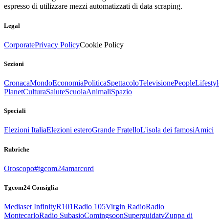
espresso di utilizzare mezzi automatizzati di data scraping.
Legal
Corporate
Privacy Policy
Cookie Policy
Sezioni
Cronaca
Mondo
Economia
Politica
Spettacolo
Televisione
People
Lifestyl
Planet
Cultura
Salute
Scuola
Animali
Spazio
Speciali
Elezioni Italia
Elezioni estero
Grande Fratello
L'isola dei famosi
Amici
Rubriche
Oroscopo
#tgcom24amarcord
Tgcom24 Consiglia
Mediaset Infinity
R101
Radio 105
Virgin Radio
Radio
Montecarlo
Radio Subasio
Comingsoon
Superguidatv
Zuppa di