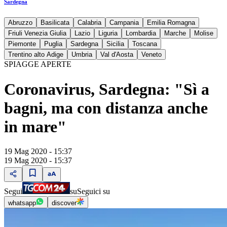
Sardegna
Abruzzo
Basilicata
Calabria
Campania
Emilia Romagna
Friuli Venezia Giulia
Lazio
Liguria
Lombardia
Marche
Molise
Piemonte
Puglia
Sardegna
Sicilia
Toscana
Trentino alto Adige
Umbria
Val d'Aosta
Veneto
SPIAGGE APERTE
Coronavirus, Sardegna: "Sì a
bagni, ma con distanza anche
in mare"
19 Mag 2020 - 15:37
19 Mag 2020 - 15:37
Segui
su
Seguici su
whatsapp
discover