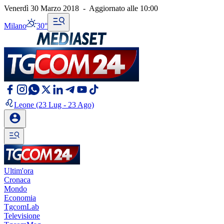
Venerdì 30 Marzo 2018
-
Aggiornato alle
10:00
Milano
30°
Leone
(23 Lug - 23 Ago)
Ultim'ora
Cronaca
Mondo
Economia
TgcomLab
Televisione