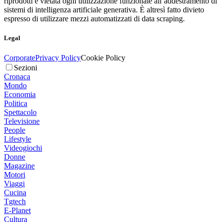
riprodotti è vietata ogni utilizzazione funzionale all’addestramento di
sistemi di intelligenza artificiale generativa. È altresì fatto divieto
espresso di utilizzare mezzi automatizzati di data scraping.
Legal
Corporate
Privacy Policy
Cookie Policy
Sezioni
Cronaca
Mondo
Economia
Politica
Spettacolo
Televisione
People
Lifestyle
Videogiochi
Donne
Magazine
Motori
Viaggi
Cucina
Tgtech
E-Planet
Cultura