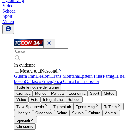
TgcomMag
Video
Schede
Sport
Meteo
In evidenza
Mostra tutti
Nascondi
Guerra Iran
Elezioni
Crans Montana
Epstein Files
Famiglia nel
bosco
Garlasco
Emergenza Clima
Tutti i dossier
Tutte le notizie del giorno
Cronaca
Mondo
Politica
Economia
Sport
Meteo
Video
Foto
Infografiche
Schede
Tv & Spettacolo
TgcomLab
TgcomMag
TgTech
Lifestyle
Oroscopo
Salute
Skuola
Cultura
Animali
Speciali
Chi siamo