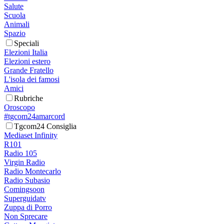
Salute
Scuola
Animali
Spazio
Speciali
Elezioni Italia
Elezioni estero
Grande Fratello
L'isola dei famosi
Amici
Rubriche
Oroscopo
#tgcom24amarcord
Tgcom24 Consiglia
Mediaset Infinity
R101
Radio 105
Virgin Radio
Radio Montecarlo
Radio Subasio
Comingsoon
Superguidatv
Zuppa di Porro
Non Sprecare