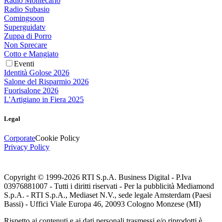
Radio Montecarlo
Radio Subasio
Comingsoon
Superguidatv
Zuppa di Porro
Non Sprecare
Cotto e Mangiato
Eventi
Identità Golose 2026
Salone del Risparmio 2026
Fuorisalone 2026
L'Artigiano in Fiera 2025
Legal
Corporate
Cookie Policy
Privacy Policy
Copyright © 1999-
2026
RTI S.p.A. Business Digital - P.Iva
03976881007 - Tutti i diritti riservati - Per la pubblicità Mediamond
S.p.A. - RTI S.p.A., Mediaset N.V., sede legale Amsterdam (Paesi
Bassi) - Uffici Viale Europa 46, 20093 Cologno Monzese (MI)
Rispetto ai contenuti e ai dati personali trasmessi e/o riprodotti è