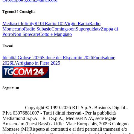
Tgcom24 Consiglia
Mediaset Infinity
R101
Radio 105
Virgin Radio
Radio
Montecarlo
Radio Subasio
Comingsoon
Superguidatv
Zuppa di
Porro
Non Sprecare
Cotto e Mangiato
Eventi
Identità Golose 2026
Salone del Risparmio 2026
Fuorisalone
2026
L'Artigiano in Fiera 2025
Seguici su
Copyright © 1999-
2026
RTI S.p.A. Business Digital -
P.Iva 03976881007 - Tutti i diritti riservati - Per la pubblicità
Mediamond S.p.A. - RTI S.p.A., Mediaset N.V., sede legale
Amsterdam (Paesi Bassi) - Uffici Viale Europa 46, 20093 Cologno
Monzese (MI)
Rispetto ai contenuti e ai dati personali trasmessi e/o