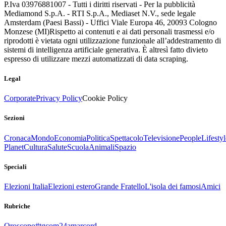
P.Iva 03976881007 - Tutti i diritti riservati - Per la pubblicità
Mediamond S.p.A. - RTI S.p.A., Mediaset N.V., sede legale
Amsterdam (Paesi Bassi) - Uffici Viale Europa 46, 20093 Cologno
Monzese (MI)
Rispetto ai contenuti e ai dati personali trasmessi e/o
riprodotti è vietata ogni utilizzazione funzionale all’addestramento di
sistemi di intelligenza artificiale generativa. È altresì fatto divieto
espresso di utilizzare mezzi automatizzati di data scraping.
Legal
Corporate
Privacy Policy
Cookie Policy
Sezioni
Cronaca
Mondo
Economia
Politica
Spettacolo
Televisione
People
Lifestyl
Planet
Cultura
Salute
Scuola
Animali
Spazio
Speciali
Elezioni Italia
Elezioni estero
Grande Fratello
L'isola dei famosi
Amici
Rubriche
Oroscopo
#tgcom24amarcord