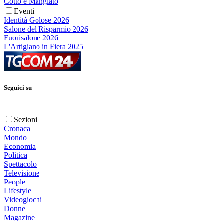
Cotto e Mangiato
Eventi
Identità Golose 2026
Salone del Risparmio 2026
Fuorisalone 2026
L'Artigiano in Fiera 2025
Seguici su
Sezioni
Cronaca
Mondo
Economia
Politica
Spettacolo
Televisione
People
Lifestyle
Videogiochi
Donne
Magazine