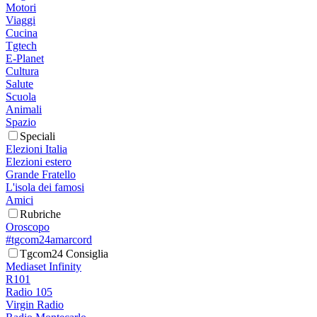
Motori
Viaggi
Cucina
Tgtech
E-Planet
Cultura
Salute
Scuola
Animali
Spazio
Speciali
Elezioni Italia
Elezioni estero
Grande Fratello
L'isola dei famosi
Amici
Rubriche
Oroscopo
#tgcom24amarcord
Tgcom24 Consiglia
Mediaset Infinity
R101
Radio 105
Virgin Radio