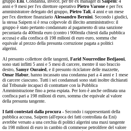
gruppo
Eni
. Condanna, invece, per tre ex manager di
Saipem
: 4
anni e 9 mesi per l'ex direttore operativo
Pietro Varone
e per l'ex
amministratore delegato del gruppo,
Pietro Tali
, 4 anni e un mese
per l'ex direttore finanziario
Alessandro Bernini
. Secondo i giudici,
la stessa Saipem si è resa colpevole di illecito amministrativo: il
gruppo è stato pertanto condannato al pagamento di una sanzione
pecuniaria da 400mila euro (contro i 900mila chiesti dalla pubblica
accusa) e alla confisca di 198 milioni di euro euro, somma che
equivale al prezzo della presunta corruzione pagata a politici
algerini.
Al presunto collettore delle tangenti,
Farid Nourredine Bedjaoui
,
sono stati inflitti 5 anni e 5 mesi di carcere, mentre il suo braccio
destro,
Samyr Ouraied
, e il presunto riciclatore delle mazzette,
Omar Habur
, hanno incassato una condanna pari a 4 anni e 1 mese
di carcere ciascuno. Tutti i sei condannati sono stati inoltre dichiarati
dal Tribunale incapaci di contrattare con la Pubblica
Amministrazione fino a pena espiata. Per loro è anche ordinata una
confisca pari a 198 milioni di euro, somma che equivale al valore
della presunta tangente.
I fatti contestati dalla procura -
Secondo i rappresentanti della
pubblica accusa, Saipem (all'epoca dei fatti controllata da Eni)
avrebbe versato a una cerchia di politici algerini una maxi tangente
da 198 milioni di euro in cambio di commesse petrolifere del valore