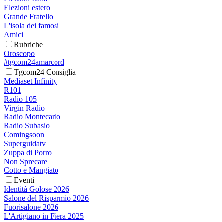
Elezioni estero
Grande Fratello
L'isola dei famosi
Amici
Rubriche
Oroscopo
#tgcom24amarcord
Tgcom24 Consiglia
Mediaset Infinity
R101
Radio 105
Virgin Radio
Radio Montecarlo
Radio Subasio
Comingsoon
Superguidatv
Zuppa di Porro
Non Sprecare
Cotto e Mangiato
Eventi
Identità Golose 2026
Salone del Risparmio 2026
Fuorisalone 2026
L'Artigiano in Fiera 2025