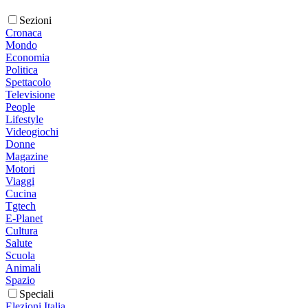
Sezioni
Cronaca
Mondo
Economia
Politica
Spettacolo
Televisione
People
Lifestyle
Videogiochi
Donne
Magazine
Motori
Viaggi
Cucina
Tgtech
E-Planet
Cultura
Salute
Scuola
Animali
Spazio
Speciali
Elezioni Italia