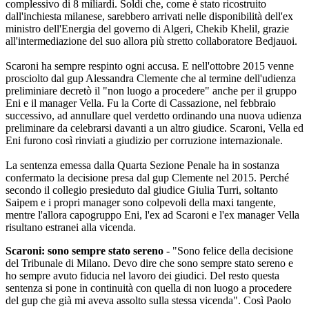
complessivo di 8 miliardi. Soldi che, come è stato ricostruito
dall'inchiesta milanese, sarebbero arrivati nelle disponibilità dell'ex
ministro dell'Energia del governo di Algeri, Chekib Khelil, grazie
all'intermediazione del suo allora più stretto collaboratore Bedjauoi.
Scaroni ha sempre respinto ogni accusa. E nell'ottobre 2015 venne
prosciolto dal gup Alessandra Clemente che al termine dell'udienza
preliminiare decretò il "non luogo a procedere" anche per il gruppo
Eni e il manager Vella. Fu la Corte di Cassazione, nel febbraio
successivo, ad annullare quel verdetto ordinando una nuova udienza
preliminare da celebrarsi davanti a un altro giudice. Scaroni, Vella ed
Eni furono così rinviati a giudizio per corruzione internazionale.
La sentenza emessa dalla Quarta Sezione Penale ha in sostanza
confermato la decisione presa dal gup Clemente nel 2015. Perché
secondo il collegio presieduto dal giudice Giulia Turri, soltanto
Saipem e i propri manager sono colpevoli della maxi tangente,
mentre l'allora capogruppo Eni, l'ex ad Scaroni e l'ex manager Vella
risultano estranei alla vicenda.
Scaroni: sono sempre stato sereno
- "Sono felice della decisione
del Tribunale di Milano. Devo dire che sono sempre stato sereno e
ho sempre avuto fiducia nel lavoro dei giudici. Del resto questa
sentenza si pone in continuità con quella di non luogo a procedere
del gup che già mi aveva assolto sulla stessa vicenda". Così Paolo