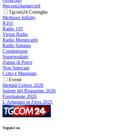
Oroscopo
#tgcom24amarcord
Tgcom24 Consiglia
Mediaset Infinity
R101
Radio 105
Virgin Radio
Radio Montecarlo
Radio Subasio
Comingsoon
Superguidatv
Zuppa di Porro
Non Sprecare
Cotto e Mangiato
Eventi
Identità Golose 2026
Salone del Risparmio 2026
Fuorisalone 2026
L'Artigiano in Fiera 2025
Seguici su