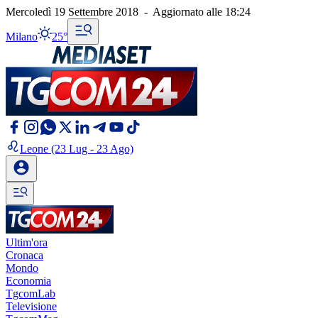
Mercoledì 19 Settembre 2018
-
Aggiornato alle
18:24
Milano
25°
Leone
(23 Lug - 23 Ago)
Ultim'ora
Cronaca
Mondo
Economia
TgcomLab
Televisione