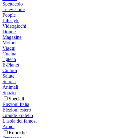
Spettacolo
Televisione
People
Lifestyle
Videogiochi
Donne
Magazine
Motori
Viaggi
Cucina
Tgtech
E-Planet
Cultura
Salute
Scuola
Animali
Spazio
Speciali
Elezioni Italia
Elezioni estero
Grande Fratello
L'isola dei famosi
Amici
Rubriche