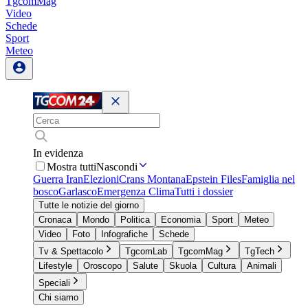
TgcomMag
Video
Schede
Sport
Meteo
In evidenza
Mostra tutti
Nascondi
Guerra Iran
Elezioni
Crans Montana
Epstein Files
Famiglia nel
bosco
Garlasco
Emergenza Clima
Tutti i dossier
Tutte le notizie del giorno
Cronaca
Mondo
Politica
Economia
Sport
Meteo
Video
Foto
Infografiche
Schede
Tv & Spettacolo
TgcomLab
TgcomMag
TgTech
Lifestyle
Oroscopo
Salute
Skuola
Cultura
Animali
Speciali
Chi siamo