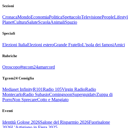
Sezioni
Cronaca
Mondo
Economia
Politica
Spettacolo
Televisione
People
Lifestyl
Planet
Cultura
Salute
Scuola
Animali
Spazio
Speciali
Elezioni Italia
Elezioni estero
Grande Fratello
L'isola dei famosi
Amici
Rubriche
Oroscopo
#tgcom24amarcord
Tgcom24 Consiglia
Mediaset Infinity
R101
Radio 105
Virgin Radio
Radio
Montecarlo
Radio Subasio
Comingsoon
Superguidatv
Zuppa di
Porro
Non Sprecare
Cotto e Mangiato
Eventi
Identità Golose 2026
Salone del Risparmio 2026
Fuorisalone
2026
L'Artigiano in Fiera 2025