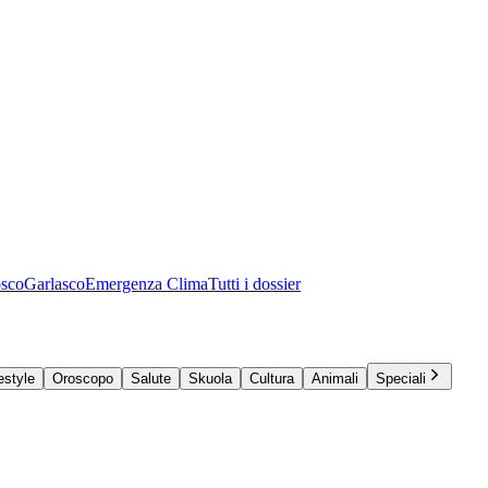
osco
Garlasco
Emergenza Clima
Tutti i dossier
estyle
Oroscopo
Salute
Skuola
Cultura
Animali
Speciali