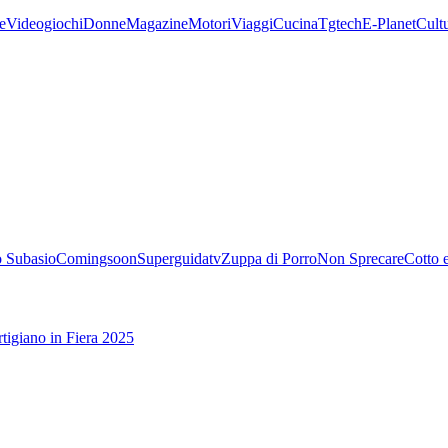
e
Videogiochi
Donne
Magazine
Motori
Viaggi
Cucina
Tgtech
E-Planet
Cult
 Subasio
Comingsoon
Superguidatv
Zuppa di Porro
Non Sprecare
Cotto 
tigiano in Fiera 2025