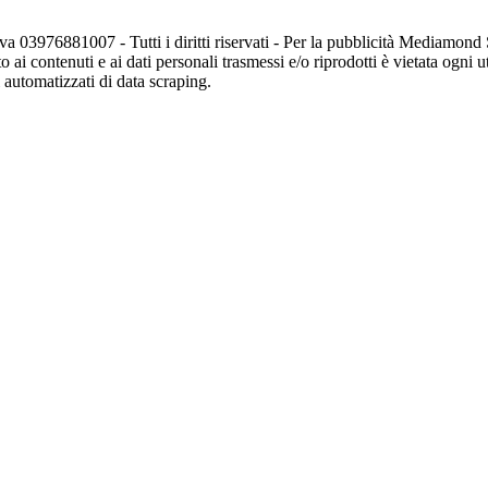
va 03976881007 - Tutti i diritti riservati - Per la pubblicità Mediamon
o ai contenuti e ai dati personali trasmessi e/o riprodotti è vietata ogni 
zi automatizzati di data scraping.