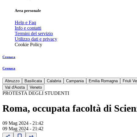
Area personale
Help e Faq
Info e contatti
Termini del servizio
Utilizzo dati e privacy
Cookie Policy
Cronaca
Cronaca
Abruzzo
Basilicata
Calabria
Campania
Emilia Romagna
Friuli V
Val d'Aosta
Veneto
PROTESTA DEGLI STUDENTI
Roma, occupata facoltà di Scienz
09 Mag 2024 - 21:42
09 Mag 2024 - 21:42