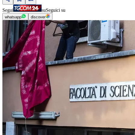
Segui
su
Seguici su
whatsapp
discover