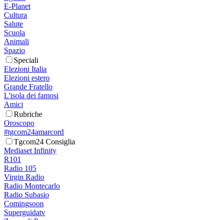
E-Planet
Cultura
Salute
Scuola
Animali
Spazio
Speciali
Elezioni Italia
Elezioni estero
Grande Fratello
L'isola dei famosi
Amici
Rubriche
Oroscopo
#tgcom24amarcord
Tgcom24 Consiglia
Mediaset Infinity
R101
Radio 105
Virgin Radio
Radio Montecarlo
Radio Subasio
Comingsoon
Superguidatv