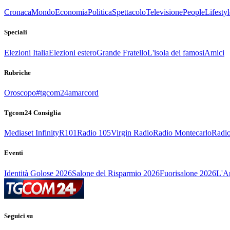
Cronaca
Mondo
Economia
Politica
Spettacolo
Televisione
People
Lifestyl
Speciali
Elezioni Italia
Elezioni estero
Grande Fratello
L'isola dei famosi
Amici
Rubriche
Oroscopo
#tgcom24amarcord
Tgcom24 Consiglia
Mediaset Infinity
R101
Radio 105
Virgin Radio
Radio Montecarlo
Radio
Eventi
Identità Golose 2026
Salone del Risparmio 2026
Fuorisalone 2026
L'Ar
Seguici su