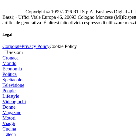
Copyright © 1999-
2026
RTI S.p.A. Business Digital - P.I
Bassi) - Uffici Viale Europa 46, 20093 Cologno Monzese (MI)
Rispett
artificiale generativa. È altresì fatto divieto espresso di utilizzare mez
Legal
Corporate
Privacy Policy
Cookie Policy
Sezioni
Cronaca
Mondo
Economia
Politica
Spettacolo
Televisione
People
Lifestyle
Videogiochi
Donne
Magazine
Motori
Viaggi
Cucina
Tgtech