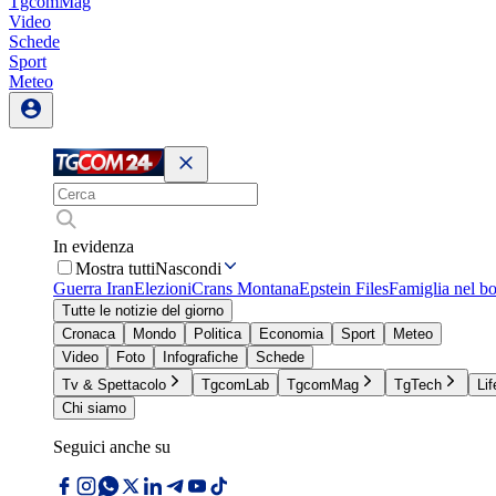
TgcomMag
Video
Schede
Sport
Meteo
In evidenza
Mostra tutti
Nascondi
Guerra Iran
Elezioni
Crans Montana
Epstein Files
Famiglia nel b
Tutte le notizie del giorno
Cronaca
Mondo
Politica
Economia
Sport
Meteo
Video
Foto
Infografiche
Schede
Tv & Spettacolo
TgcomLab
TgcomMag
TgTech
Lif
Chi siamo
Seguici anche su