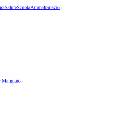
ura
Salute
Scuola
Animali
Spazio
e Mangiato