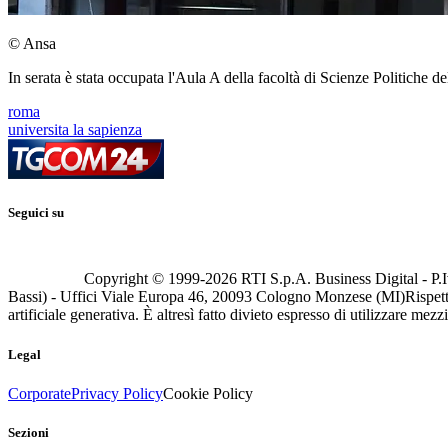
© Ansa
In serata è stata occupata l'Aula A della facoltà di Scienze Politiche d
roma
universita la sapienza
Seguici su
Copyright © 1999-
2026
RTI S.p.A. Business Digital - P.I
Bassi) - Uffici Viale Europa 46, 20093 Cologno Monzese (MI)
Rispett
artificiale generativa. È altresì fatto divieto espresso di utilizzare mez
Legal
Corporate
Privacy Policy
Cookie Policy
Sezioni