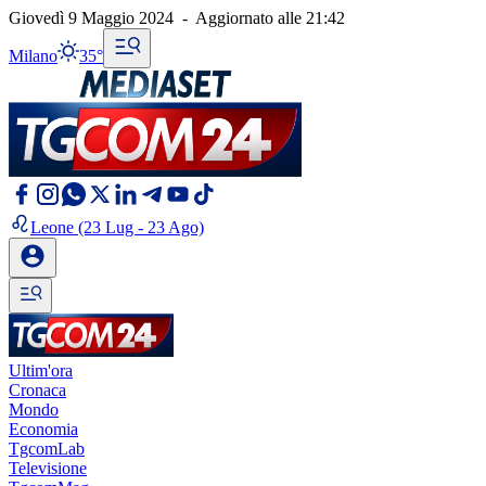
Giovedì 9 Maggio 2024
-
Aggiornato alle
21:42
Milano
35°
Leone
(23 Lug - 23 Ago)
Ultim'ora
Cronaca
Mondo
Economia
TgcomLab
Televisione