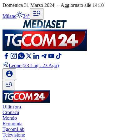
Domenica 31 Marzo 2024
-
Aggiornato alle
14:10
Milano
34°
Leone
(23 Lug - 23 Ago)
Ultim'ora
Cronaca
Mondo
Economia
TgcomLab
Televisione