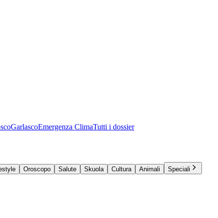
osco
Garlasco
Emergenza Clima
Tutti i dossier
estyle
Oroscopo
Salute
Skuola
Cultura
Animali
Speciali