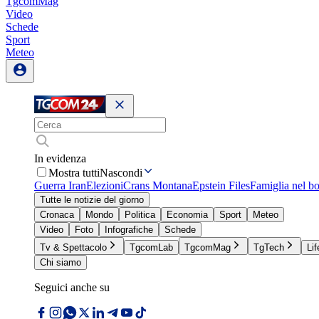
TgcomMag
Video
Schede
Sport
Meteo
In evidenza
Mostra tutti
Nascondi
Guerra Iran
Elezioni
Crans Montana
Epstein Files
Famiglia nel b
Tutte le notizie del giorno
Cronaca
Mondo
Politica
Economia
Sport
Meteo
Video
Foto
Infografiche
Schede
Tv & Spettacolo
TgcomLab
TgcomMag
TgTech
Lif
Chi siamo
Seguici anche su