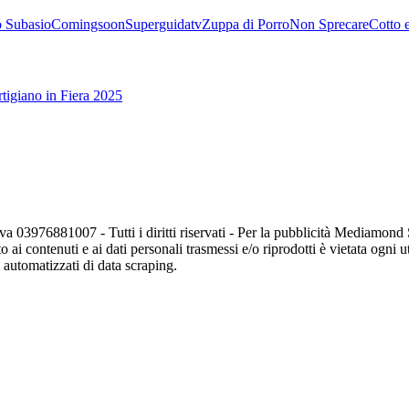
 Subasio
Comingsoon
Superguidatv
Zuppa di Porro
Non Sprecare
Cotto 
tigiano in Fiera 2025
va 03976881007 - Tutti i diritti riservati - Per la pubblicità Mediamon
o ai contenuti e ai dati personali trasmessi e/o riprodotti è vietata ogni 
zi automatizzati di data scraping.