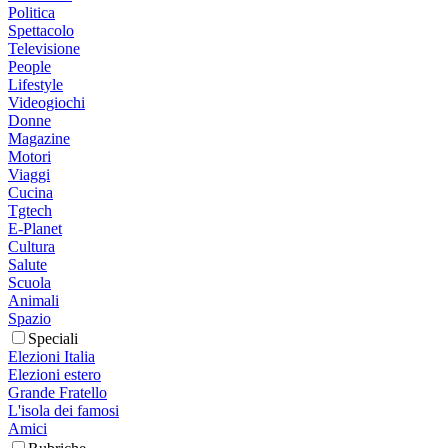
Politica
Spettacolo
Televisione
People
Lifestyle
Videogiochi
Donne
Magazine
Motori
Viaggi
Cucina
Tgtech
E-Planet
Cultura
Salute
Scuola
Animali
Spazio
Speciali
Elezioni Italia
Elezioni estero
Grande Fratello
L'isola dei famosi
Amici