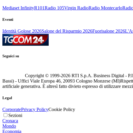
Mediaset Infinity
R101
Radio 105
Virgin Radio
Radio Montecarlo
Radio
Eventi
Identità Golose 2026
Salone del Risparmio 2026
Fuorisalone 2026
L'Ar
Seguici su
Copyright © 1999-
2026
RTI S.p.A. Business Digital - P.I
Bassi) - Uffici Viale Europa 46, 20093 Cologno Monzese (MI)
Rispett
artificiale generativa. È altresì fatto divieto espresso di utilizzare mez
Legal
Corporate
Privacy Policy
Cookie Policy
Sezioni
Cronaca
Mondo
Economia