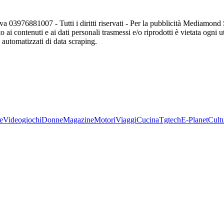
va 03976881007 - Tutti i diritti riservati - Per la pubblicità Mediamon
o ai contenuti e ai dati personali trasmessi e/o riprodotti è vietata ogni 
zi automatizzati di data scraping.
e
Videogiochi
Donne
Magazine
Motori
Viaggi
Cucina
Tgtech
E-Planet
Cult