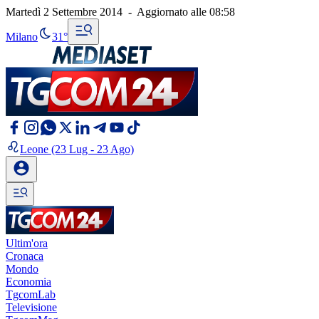
Martedì 2 Settembre 2014
-
Aggiornato alle
08:58
Milano
31°
Leone
(23 Lug - 23 Ago)
Ultim'ora
Cronaca
Mondo
Economia
TgcomLab
Televisione