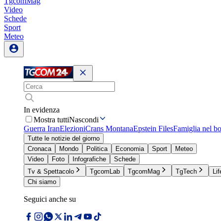
TgcomMag
Video
Schede
Sport
Meteo
In evidenza
Mostra tutti
Nascondi
Guerra Iran
Elezioni
Crans Montana
Epstein Files
Famiglia nel b
Tutte le notizie del giorno
Cronaca
Mondo
Politica
Economia
Sport
Meteo
Video
Foto
Infografiche
Schede
Tv & Spettacolo
TgcomLab
TgcomMag
TgTech
Lif
Chi siamo
Seguici anche su