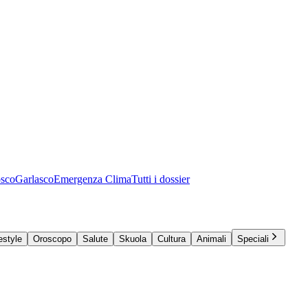
osco
Garlasco
Emergenza Clima
Tutti i dossier
estyle
Oroscopo
Salute
Skuola
Cultura
Animali
Speciali