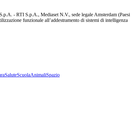
d S.p.A. - RTI S.p.A., Mediaset N.V., sede legale Amsterdam (Paesi
utilizzazione funzionale all’addestramento di sistemi di intelligenza
ura
Salute
Scuola
Animali
Spazio