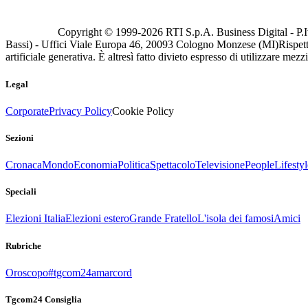
Copyright © 1999-
2026
RTI S.p.A. Business Digital - P.I
Bassi) - Uffici Viale Europa 46, 20093 Cologno Monzese (MI)
Rispett
artificiale generativa. È altresì fatto divieto espresso di utilizzare mez
Legal
Corporate
Privacy Policy
Cookie Policy
Sezioni
Cronaca
Mondo
Economia
Politica
Spettacolo
Televisione
People
Lifestyl
Speciali
Elezioni Italia
Elezioni estero
Grande Fratello
L'isola dei famosi
Amici
Rubriche
Oroscopo
#tgcom24amarcord
Tgcom24 Consiglia