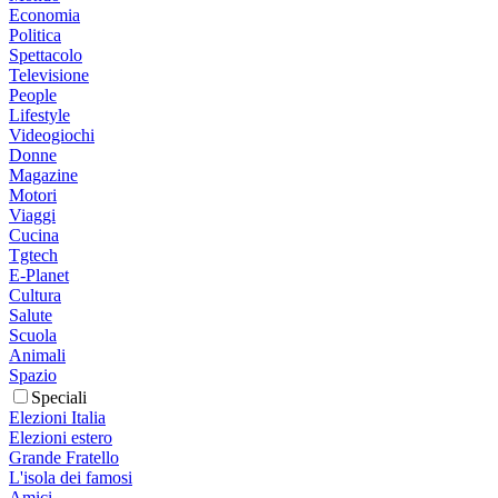
Economia
Politica
Spettacolo
Televisione
People
Lifestyle
Videogiochi
Donne
Magazine
Motori
Viaggi
Cucina
Tgtech
E-Planet
Cultura
Salute
Scuola
Animali
Spazio
Speciali
Elezioni Italia
Elezioni estero
Grande Fratello
L'isola dei famosi
Amici