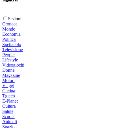
Seguici su
Sezioni
Cronaca
Mondo
Economia
Politica
Spettacolo
Televisione
People
Lifestyle
Videogiochi
Donne
Magazine
Motori
Viaggi
Cucina
Tgtech
E-Planet
Cultura
Salute
Scuola
Animali
Spazio