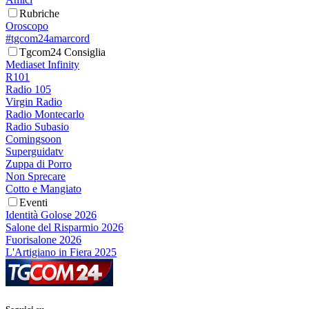
Rubriche
Oroscopo
#tgcom24amarcord
Tgcom24 Consiglia
Mediaset Infinity
R101
Radio 105
Virgin Radio
Radio Montecarlo
Radio Subasio
Comingsoon
Superguidatv
Zuppa di Porro
Non Sprecare
Cotto e Mangiato
Eventi
Identità Golose 2026
Salone del Risparmio 2026
Fuorisalone 2026
L'Artigiano in Fiera 2025