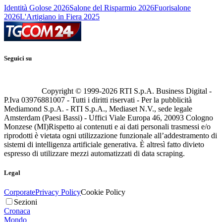
Identità Golose 2026
Salone del Risparmio 2026
Fuorisalone
2026
L'Artigiano in Fiera 2025
Seguici su
Copyright © 1999-
2026
RTI S.p.A. Business Digital -
P.Iva 03976881007 - Tutti i diritti riservati - Per la pubblicità
Mediamond S.p.A. - RTI S.p.A., Mediaset N.V., sede legale
Amsterdam (Paesi Bassi) - Uffici Viale Europa 46, 20093 Cologno
Monzese (MI)
Rispetto ai contenuti e ai dati personali trasmessi e/o
riprodotti è vietata ogni utilizzazione funzionale all’addestramento di
sistemi di intelligenza artificiale generativa. È altresì fatto divieto
espresso di utilizzare mezzi automatizzati di data scraping.
Legal
Corporate
Privacy Policy
Cookie Policy
Sezioni
Cronaca
Mondo