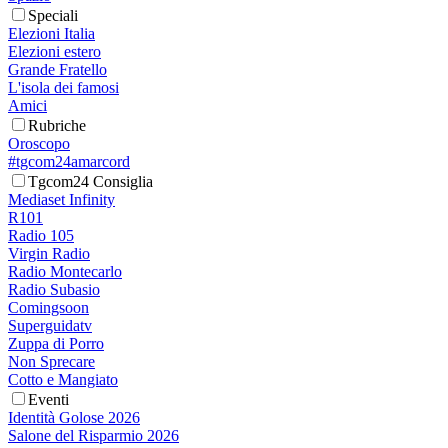
Speciali
Elezioni Italia
Elezioni estero
Grande Fratello
L'isola dei famosi
Amici
Rubriche
Oroscopo
#tgcom24amarcord
Tgcom24 Consiglia
Mediaset Infinity
R101
Radio 105
Virgin Radio
Radio Montecarlo
Radio Subasio
Comingsoon
Superguidatv
Zuppa di Porro
Non Sprecare
Cotto e Mangiato
Eventi
Identità Golose 2026
Salone del Risparmio 2026