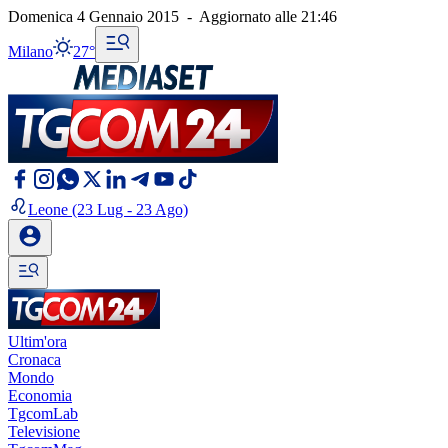
Domenica 4 Gennaio 2015
-
Aggiornato alle
21:46
Milano
27°
Leone
(23 Lug - 23 Ago)
Ultim'ora
Cronaca
Mondo
Economia
TgcomLab
Televisione