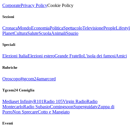
Corporate
Privacy Policy
Cookie Policy
Sezioni
Cronaca
Mondo
Economia
Politica
Spettacolo
Televisione
People
Lifestyl
Planet
Cultura
Salute
Scuola
Animali
Spazio
Speciali
Elezioni Italia
Elezioni estero
Grande Fratello
L'isola dei famosi
Amici
Rubriche
Oroscopo
#tgcom24amarcord
Tgcom24 Consiglia
Mediaset Infinity
R101
Radio 105
Virgin Radio
Radio
Montecarlo
Radio Subasio
Comingsoon
Superguidatv
Zuppa di
Porro
Non Sprecare
Cotto e Mangiato
Eventi