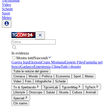
TgcomMag
Video
Schede
Sport
Meteo
In evidenza
Mostra tutti
Nascondi
Guerra Iran
Elezioni
Crans Montana
Epstein Files
Famiglia nel
bosco
Garlasco
Emergenza Clima
Tutti i dossier
Tutte le notizie del giorno
Cronaca
Mondo
Politica
Economia
Sport
Meteo
Video
Foto
Infografiche
Schede
Tv & Spettacolo
TgcomLab
TgcomMag
TgTech
Lifestyle
Oroscopo
Salute
Skuola
Cultura
Animali
Speciali
Chi siamo