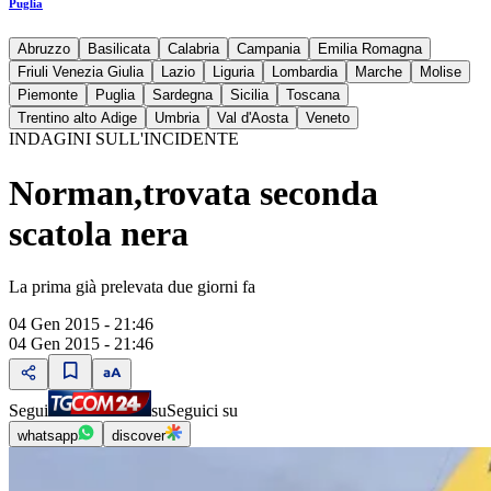
Puglia
Abruzzo
Basilicata
Calabria
Campania
Emilia Romagna
Friuli Venezia Giulia
Lazio
Liguria
Lombardia
Marche
Molise
Piemonte
Puglia
Sardegna
Sicilia
Toscana
Trentino alto Adige
Umbria
Val d'Aosta
Veneto
INDAGINI SULL'INCIDENTE
Norman,trovata seconda
scatola nera
La prima già prelevata due giorni fa
04 Gen 2015 - 21:46
04 Gen 2015 - 21:46
Segui
su
Seguici su
whatsapp
discover