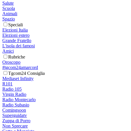
Salute
Scuola
Animali
Spazio
Speciali
Elezioni Italia
Elezioni estero
Grande Fratello
L'isola dei famosi
Amici
Rubriche
Oroscopo
#tgcom24amarcord
Tgcom24 Consiglia
Mediaset Infinity
R101
Radio 105
Virgin Radio
Radio Montecarlo
Radio Subasio
Comingsoon
Superguidatv
Zuppa di Porro
Non Sprecare