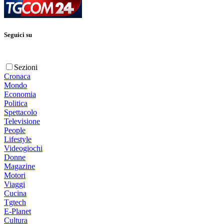
Seguici su
Sezioni
Cronaca
Mondo
Economia
Politica
Spettacolo
Televisione
People
Lifestyle
Videogiochi
Donne
Magazine
Motori
Viaggi
Cucina
Tgtech
E-Planet
Cultura