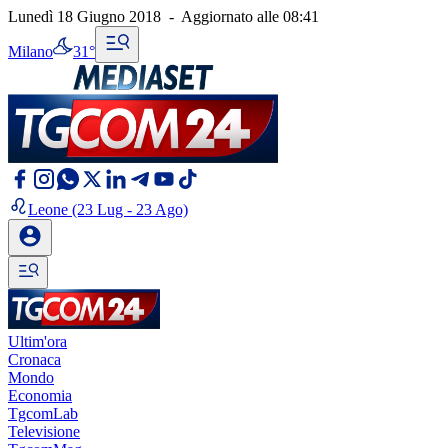
Lunedì 18 Giugno 2018
-
Aggiornato alle
08:41
Milano
31°
Leone
(23 Lug - 23 Ago)
Ultim'ora
Cronaca
Mondo
Economia
TgcomLab
Televisione