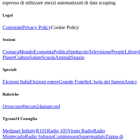
espresso di utilizzare mezzi automatizzati di data scraping.
Legal
Corporate
Privacy Policy
Cookie Policy
Sezioni
Cronaca
Mondo
Economia
Politica
Spettacolo
Televisione
People
Lifestyl
Planet
Cultura
Salute
Scuola
Animali
Spazio
Speciali
Elezioni Italia
Elezioni estero
Grande Fratello
L'isola dei famosi
Amici
Rubriche
Oroscopo
#tgcom24amarcord
Tgcom24 Consiglia
Mediaset Infinity
R101
Radio 105
Virgin Radio
Radio
Montecarlo
Radio Subasio
Comingsoon
Superguidatv
Zuppa di