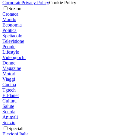
Corporate
Privacy Policy
Cookie Policy
Sezioni
Cronaca
Mondo
Economia
Politica
Spettacolo
Televisione
People
Lifestyle
Videogiochi
Donne
Magazine
Motori
Viaggi
Cucina
Tgtech
E-Planet
Cultura
Salute
Scuola
Animali
Spazio
Speciali
Elezioni Italia