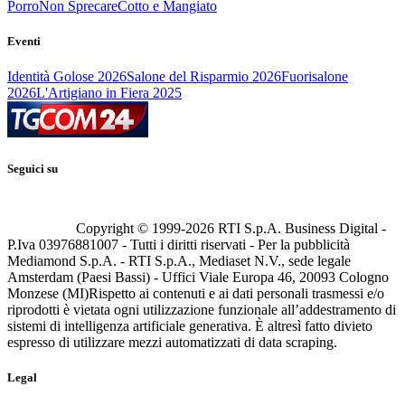
Porro
Non Sprecare
Cotto e Mangiato
Eventi
Identità Golose 2026
Salone del Risparmio 2026
Fuorisalone
2026
L'Artigiano in Fiera 2025
Seguici su
Copyright © 1999-
2026
RTI S.p.A. Business Digital -
P.Iva 03976881007 - Tutti i diritti riservati - Per la pubblicità
Mediamond S.p.A. - RTI S.p.A., Mediaset N.V., sede legale
Amsterdam (Paesi Bassi) - Uffici Viale Europa 46, 20093 Cologno
Monzese (MI)
Rispetto ai contenuti e ai dati personali trasmessi e/o
riprodotti è vietata ogni utilizzazione funzionale all’addestramento di
sistemi di intelligenza artificiale generativa. È altresì fatto divieto
espresso di utilizzare mezzi automatizzati di data scraping.
Legal