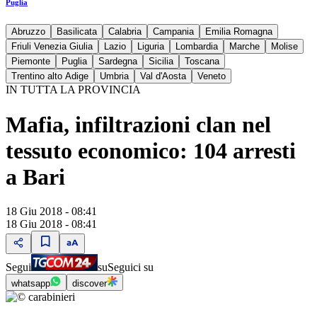
Puglia
Abruzzo
Basilicata
Calabria
Campania
Emilia Romagna
Friuli Venezia Giulia
Lazio
Liguria
Lombardia
Marche
Molise
Piemonte
Puglia
Sardegna
Sicilia
Toscana
Trentino alto Adige
Umbria
Val d'Aosta
Veneto
IN TUTTA LA PROVINCIA
Mafia, infiltrazioni clan nel
tessuto economico: 104 arresti
a Bari
18 Giu 2018 - 08:41
18 Giu 2018 - 08:41
Segui
su
Seguici su
whatsapp
discover