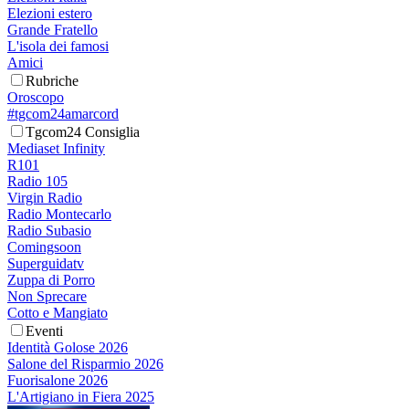
Elezioni estero
Grande Fratello
L'isola dei famosi
Amici
Rubriche
Oroscopo
#tgcom24amarcord
Tgcom24 Consiglia
Mediaset Infinity
R101
Radio 105
Virgin Radio
Radio Montecarlo
Radio Subasio
Comingsoon
Superguidatv
Zuppa di Porro
Non Sprecare
Cotto e Mangiato
Eventi
Identità Golose 2026
Salone del Risparmio 2026
Fuorisalone 2026
L'Artigiano in Fiera 2025