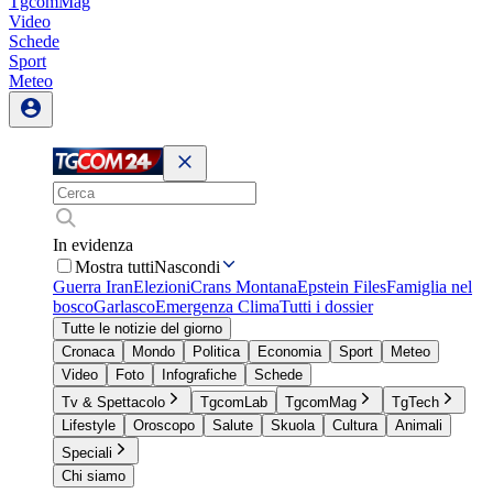
TgcomMag
Video
Schede
Sport
Meteo
In evidenza
Mostra tutti
Nascondi
Guerra Iran
Elezioni
Crans Montana
Epstein Files
Famiglia nel
bosco
Garlasco
Emergenza Clima
Tutti i dossier
Tutte le notizie del giorno
Cronaca
Mondo
Politica
Economia
Sport
Meteo
Video
Foto
Infografiche
Schede
Tv & Spettacolo
TgcomLab
TgcomMag
TgTech
Lifestyle
Oroscopo
Salute
Skuola
Cultura
Animali
Speciali
Chi siamo