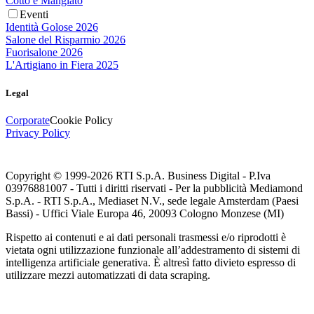
Cotto e Mangiato
Eventi
Identità Golose 2026
Salone del Risparmio 2026
Fuorisalone 2026
L'Artigiano in Fiera 2025
Legal
Corporate
Cookie Policy
Privacy Policy
Copyright © 1999-
2026
RTI S.p.A. Business Digital - P.Iva
03976881007 - Tutti i diritti riservati - Per la pubblicità Mediamond
S.p.A. - RTI S.p.A., Mediaset N.V., sede legale Amsterdam (Paesi
Bassi) - Uffici Viale Europa 46, 20093 Cologno Monzese (MI)
Rispetto ai contenuti e ai dati personali trasmessi e/o riprodotti è
vietata ogni utilizzazione funzionale all’addestramento di sistemi di
intelligenza artificiale generativa. È altresì fatto divieto espresso di
utilizzare mezzi automatizzati di data scraping.