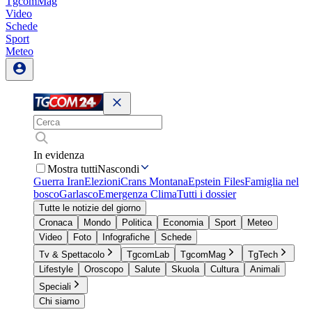
TgcomMag
Video
Schede
Sport
Meteo
In evidenza
Mostra tutti
Nascondi
Guerra Iran
Elezioni
Crans Montana
Epstein Files
Famiglia nel
bosco
Garlasco
Emergenza Clima
Tutti i dossier
Tutte le notizie del giorno
Cronaca
Mondo
Politica
Economia
Sport
Meteo
Video
Foto
Infografiche
Schede
Tv & Spettacolo
TgcomLab
TgcomMag
TgTech
Lifestyle
Oroscopo
Salute
Skuola
Cultura
Animali
Speciali
Chi siamo