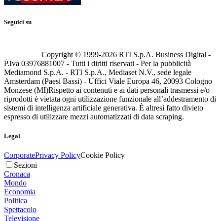
Seguici su
Copyright © 1999-
2026
RTI S.p.A. Business Digital -
P.Iva 03976881007 - Tutti i diritti riservati - Per la pubblicità
Mediamond S.p.A. - RTI S.p.A., Mediaset N.V., sede legale
Amsterdam (Paesi Bassi) - Uffici Viale Europa 46, 20093 Cologno
Monzese (MI)
Rispetto ai contenuti e ai dati personali trasmessi e/o
riprodotti è vietata ogni utilizzazione funzionale all’addestramento di
sistemi di intelligenza artificiale generativa. È altresì fatto divieto
espresso di utilizzare mezzi automatizzati di data scraping.
Legal
Corporate
Privacy Policy
Cookie Policy
Sezioni
Cronaca
Mondo
Economia
Politica
Spettacolo
Televisione