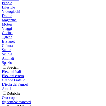
People
Lifestyle
Videogiochi
Donne
Magazine
Motori
Viaggi
Cucina
Tgtech
E-Planet
Cultura
Salute
Scuola
Animali
Spazio
Speciali
Elezioni Italia
Elezioni estero
Grande Fratello
L'isola dei famosi
Amici
Rubriche
Oroscopo
#tgcom24amarcord