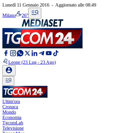
Lunedì 11 Gennaio 2016
-
Aggiornato alle
08:49
Milano
26°
Leone
(23 Lug - 23 Ago)
Ultim'ora
Cronaca
Mondo
Economia
TgcomLab
Televisione