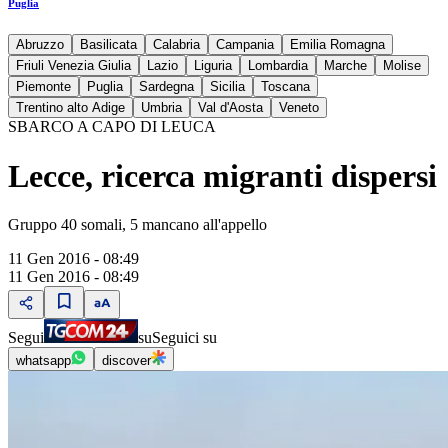
Puglia
Abruzzo
Basilicata
Calabria
Campania
Emilia Romagna
Friuli Venezia Giulia
Lazio
Liguria
Lombardia
Marche
Molise
Piemonte
Puglia
Sardegna
Sicilia
Toscana
Trentino alto Adige
Umbria
Val d'Aosta
Veneto
SBARCO A CAPO DI LEUCA
Lecce, ricerca migranti dispersi
Gruppo 40 somali, 5 mancano all'appello
11 Gen 2016 - 08:49
11 Gen 2016 - 08:49
Segui
su
Seguici su
whatsapp
discover