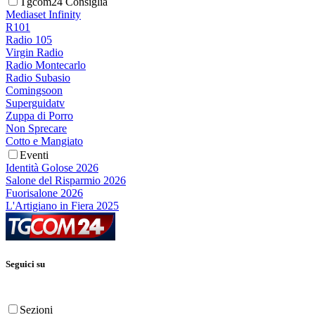
Tgcom24 Consiglia
Mediaset Infinity
R101
Radio 105
Virgin Radio
Radio Montecarlo
Radio Subasio
Comingsoon
Superguidatv
Zuppa di Porro
Non Sprecare
Cotto e Mangiato
Eventi
Identità Golose 2026
Salone del Risparmio 2026
Fuorisalone 2026
L'Artigiano in Fiera 2025
Seguici su
Sezioni