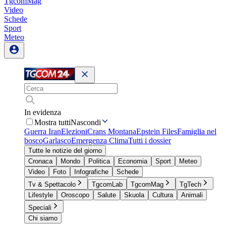
TgcomMag
Video
Schede
Sport
Meteo
In evidenza
Mostra tutti
Nascondi
Guerra Iran
Elezioni
Crans Montana
Epstein Files
Famiglia nel
bosco
Garlasco
Emergenza Clima
Tutti i dossier
Tutte le notizie del giorno
Cronaca
Mondo
Politica
Economia
Sport
Meteo
Video
Foto
Infografiche
Schede
Tv & Spettacolo
TgcomLab
TgcomMag
TgTech
Lifestyle
Oroscopo
Salute
Skuola
Cultura
Animali
Speciali
Chi siamo