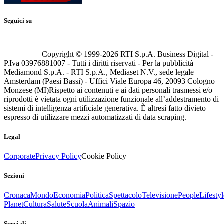
Seguici su
Copyright © 1999-
2026
RTI S.p.A. Business Digital -
P.Iva 03976881007 - Tutti i diritti riservati - Per la pubblicità
Mediamond S.p.A. - RTI S.p.A., Mediaset N.V., sede legale
Amsterdam (Paesi Bassi) - Uffici Viale Europa 46, 20093 Cologno
Monzese (MI)
Rispetto ai contenuti e ai dati personali trasmessi e/o
riprodotti è vietata ogni utilizzazione funzionale all’addestramento di
sistemi di intelligenza artificiale generativa. È altresì fatto divieto
espresso di utilizzare mezzi automatizzati di data scraping.
Legal
Corporate
Privacy Policy
Cookie Policy
Sezioni
Cronaca
Mondo
Economia
Politica
Spettacolo
Televisione
People
Lifestyl
Planet
Cultura
Salute
Scuola
Animali
Spazio
Speciali