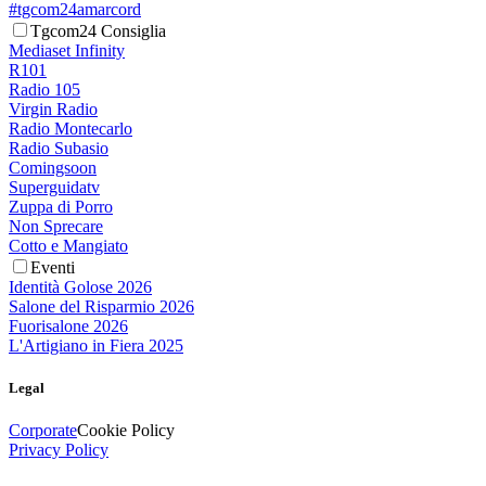
#tgcom24amarcord
Tgcom24 Consiglia
Mediaset Infinity
R101
Radio 105
Virgin Radio
Radio Montecarlo
Radio Subasio
Comingsoon
Superguidatv
Zuppa di Porro
Non Sprecare
Cotto e Mangiato
Eventi
Identità Golose 2026
Salone del Risparmio 2026
Fuorisalone 2026
L'Artigiano in Fiera 2025
Legal
Corporate
Cookie Policy
Privacy Policy