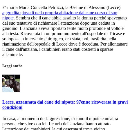
E' morta Maria Concetta Petruzzi, la 97enne di Alessano (Lecce)
aggredita giovedì nella propria abitazione dal cane corso di suo
nipote
. Sembra che il cane abbia assalito la donna perché spaventato
dal suo tentativo di richiamare l'attenzione dopo una caduta in
giardino. L'anziana aveva riportato ferite molto profonde al volto e
alla testa. Ricoverata in un primo momento all'ospedale di Tricase e
sottoposta a intervento chirurgico, era stata, poi, trasferita nella
rianimazione dell'ospedale di Lecce dove è deceduta. Per allontanare
il cane dall'anziana, i carabinieri erano stati costretti a sparare
all'animale.
Leggi anche
Lecce, azzannata dal cane del nipote: 97enne ricoverata in gravi
condizioni
In casa, al momento dell'aggressione, c'erano il nipote e un'altra
persona che vive con lei. Le urla dell'anziana hanno attirato
l'attenzione dei carabinieri, la cui caserma si trova vicino