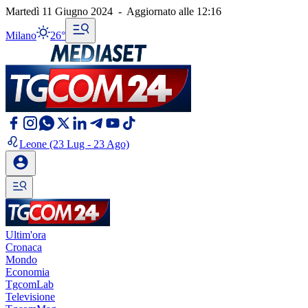
Martedì 11 Giugno 2024
-
Aggiornato alle
12:16
Milano
26°
Leone
(23 Lug - 23 Ago)
Ultim'ora
Cronaca
Mondo
Economia
TgcomLab
Televisione