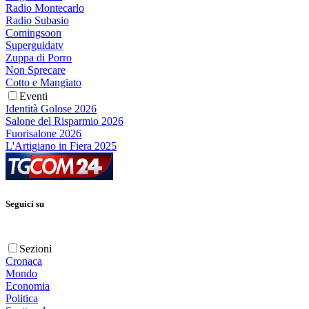
Radio Montecarlo
Radio Subasio
Comingsoon
Superguidatv
Zuppa di Porro
Non Sprecare
Cotto e Mangiato
Eventi
Identità Golose 2026
Salone del Risparmio 2026
Fuorisalone 2026
L'Artigiano in Fiera 2025
Seguici su
Sezioni
Cronaca
Mondo
Economia
Politica