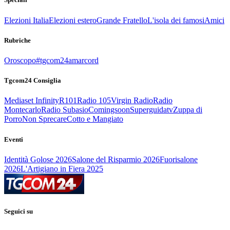
Elezioni Italia
Elezioni estero
Grande Fratello
L'isola dei famosi
Amici
Rubriche
Oroscopo
#tgcom24amarcord
Tgcom24 Consiglia
Mediaset Infinity
R101
Radio 105
Virgin Radio
Radio
Montecarlo
Radio Subasio
Comingsoon
Superguidatv
Zuppa di
Porro
Non Sprecare
Cotto e Mangiato
Eventi
Identità Golose 2026
Salone del Risparmio 2026
Fuorisalone
2026
L'Artigiano in Fiera 2025
Seguici su