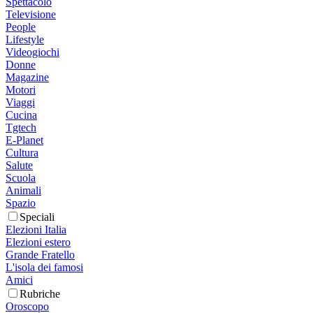
Spettacolo
Televisione
People
Lifestyle
Videogiochi
Donne
Magazine
Motori
Viaggi
Cucina
Tgtech
E-Planet
Cultura
Salute
Scuola
Animali
Spazio
Speciali
Elezioni Italia
Elezioni estero
Grande Fratello
L'isola dei famosi
Amici
Rubriche
Oroscopo