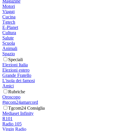
Magazine
Motori
Viaggi
Cucina
Tgtech
E-Planet
Cultura
Salute
Scuola
Animali
Spazio
Speciali
Elezioni Italia
Elezioni estero
Grande Fratello
L'isola dei famosi
Amici
Rubriche
Oroscopo
#tgcom24amarcord
Tgcom24 Consiglia
Mediaset Infinity
R101
Radio 105
Virgin Radio