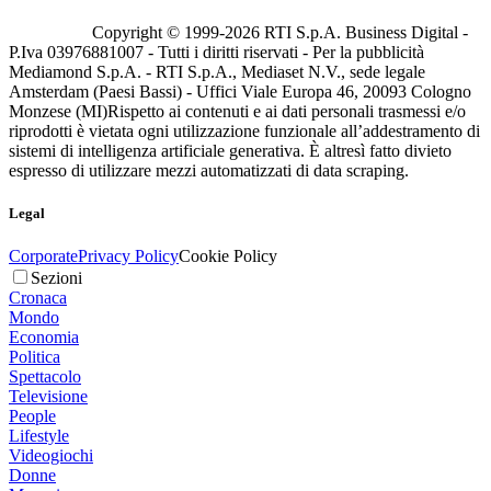
Copyright © 1999-
2026
RTI S.p.A. Business Digital -
P.Iva 03976881007 - Tutti i diritti riservati - Per la pubblicità
Mediamond S.p.A. - RTI S.p.A., Mediaset N.V., sede legale
Amsterdam (Paesi Bassi) - Uffici Viale Europa 46, 20093 Cologno
Monzese (MI)
Rispetto ai contenuti e ai dati personali trasmessi e/o
riprodotti è vietata ogni utilizzazione funzionale all’addestramento di
sistemi di intelligenza artificiale generativa. È altresì fatto divieto
espresso di utilizzare mezzi automatizzati di data scraping.
Legal
Corporate
Privacy Policy
Cookie Policy
Sezioni
Cronaca
Mondo
Economia
Politica
Spettacolo
Televisione
People
Lifestyle
Videogiochi
Donne