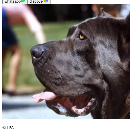
whatsapp
discover
© IPA