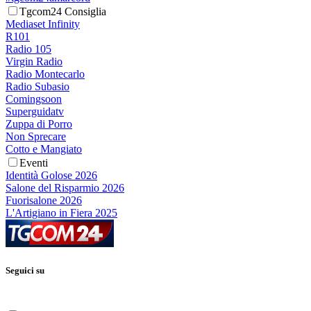
Tgcom24 Consiglia
Mediaset Infinity
R101
Radio 105
Virgin Radio
Radio Montecarlo
Radio Subasio
Comingsoon
Superguidatv
Zuppa di Porro
Non Sprecare
Cotto e Mangiato
Eventi
Identità Golose 2026
Salone del Risparmio 2026
Fuorisalone 2026
L'Artigiano in Fiera 2025
Seguici su