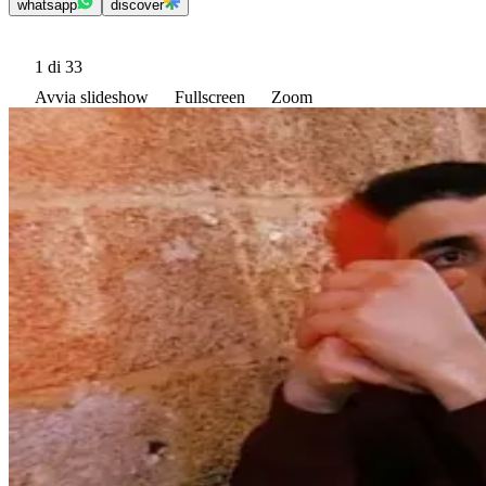
whatsapp
discover
1
di 33
Avvia slideshow
Fullscreen
Zoom