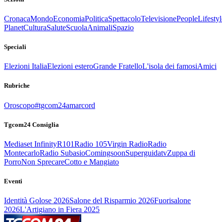
Cronaca
Mondo
Economia
Politica
Spettacolo
Televisione
People
Lifestyl
Planet
Cultura
Salute
Scuola
Animali
Spazio
Speciali
Elezioni Italia
Elezioni estero
Grande Fratello
L'isola dei famosi
Amici
Rubriche
Oroscopo
#tgcom24amarcord
Tgcom24 Consiglia
Mediaset Infinity
R101
Radio 105
Virgin Radio
Radio
Montecarlo
Radio Subasio
Comingsoon
Superguidatv
Zuppa di
Porro
Non Sprecare
Cotto e Mangiato
Eventi
Identità Golose 2026
Salone del Risparmio 2026
Fuorisalone
2026
L'Artigiano in Fiera 2025