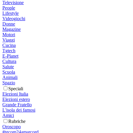
Televisione
People
Lifestyle
Videogiochi
Donne
Magazine
Motori
Viaggi
Cucina
Tgtech
E-Planet
Cultura
Salute
Scuola
Animali
Spazio
Speciali
Elezioni Italia
Elezioni estero
Grande Fratello
L'isola dei famosi
Amici
Rubriche
Oroscopo
#tgcom24amarcord