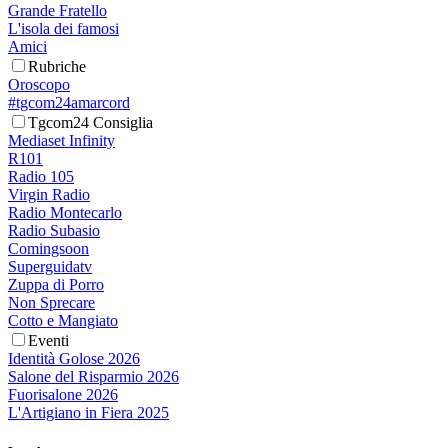
Grande Fratello
L'isola dei famosi
Amici
Rubriche
Oroscopo
#tgcom24amarcord
Tgcom24 Consiglia
Mediaset Infinity
R101
Radio 105
Virgin Radio
Radio Montecarlo
Radio Subasio
Comingsoon
Superguidatv
Zuppa di Porro
Non Sprecare
Cotto e Mangiato
Eventi
Identità Golose 2026
Salone del Risparmio 2026
Fuorisalone 2026
L'Artigiano in Fiera 2025