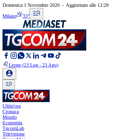
Domenica 1 Novembre 2020
-
Aggiornato alle
12:29
Milano
33°
Leone
(23 Lug - 23 Ago)
Ultim'ora
Cronaca
Mondo
Economia
TgcomLab
Televisione