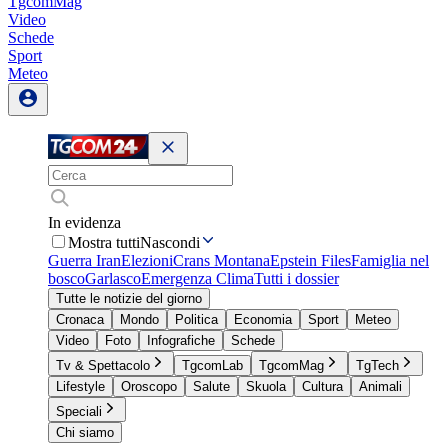
TgcomMag
Video
Schede
Sport
Meteo
In evidenza
Mostra tutti
Nascondi
Guerra Iran
Elezioni
Crans Montana
Epstein Files
Famiglia nel
bosco
Garlasco
Emergenza Clima
Tutti i dossier
Tutte le notizie del giorno
Cronaca
Mondo
Politica
Economia
Sport
Meteo
Video
Foto
Infografiche
Schede
Tv & Spettacolo
TgcomLab
TgcomMag
TgTech
Lifestyle
Oroscopo
Salute
Skuola
Cultura
Animali
Speciali
Chi siamo