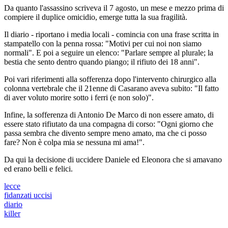
Da quanto l'assassino scriveva il 7 agosto, un mese e mezzo prima di
compiere il duplice omicidio, emerge tutta la sua fragilità.
Il diario - riportano i media locali - comincia con una frase scritta in
stampatello con la penna rossa: "Motivi per cui noi non siamo
normali". E poi a seguire un elenco: "Parlare sempre al plurale; la
bestia che sento dentro quando piango; il rifiuto dei 18 anni".
Poi vari riferimenti alla sofferenza dopo l'intervento chirurgico alla
colonna vertebrale che il 21enne di Casarano aveva subito: "Il fatto
di aver voluto morire sotto i ferri (e non solo)".
Infine, la sofferenza di Antonio De Marco di non essere amato, di
essere stato rifiutato da una compagna di corso: "Ogni giorno che
passa sembra che divento sempre meno amato, ma che ci posso
fare? Non è colpa mia se nessuna mi ama!".
Da qui la decisione di uccidere Daniele ed Eleonora che si amavano
ed erano belli e felici.
lecce
fidanzati uccisi
diario
killer