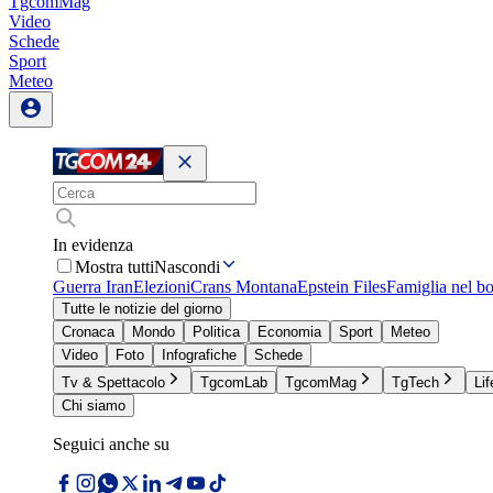
TgcomMag
Video
Schede
Sport
Meteo
In evidenza
Mostra tutti
Nascondi
Guerra Iran
Elezioni
Crans Montana
Epstein Files
Famiglia nel b
Tutte le notizie del giorno
Cronaca
Mondo
Politica
Economia
Sport
Meteo
Video
Foto
Infografiche
Schede
Tv & Spettacolo
TgcomLab
TgcomMag
TgTech
Lif
Chi siamo
Seguici anche su