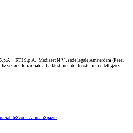
d S.p.A. - RTI S.p.A., Mediaset N.V., sede legale Amsterdam (Paesi
utilizzazione funzionale all’addestramento di sistemi di intelligenza
ura
Salute
Scuola
Animali
Spazio