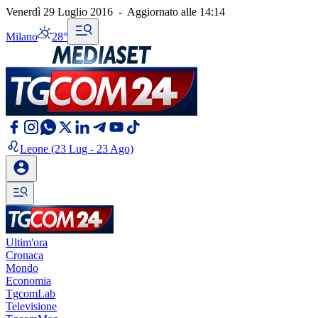
Venerdì 29 Luglio 2016
-
Aggiornato alle
14:14
Milano
28°
Leone
(23 Lug - 23 Ago)
Ultim'ora
Cronaca
Mondo
Economia
TgcomLab
Televisione