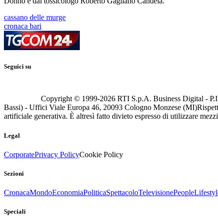
Donno e dal tossicologo Roberto Gagliano Candela.
cassano delle murge
cronaca bari
Seguici su
Copyright © 1999-
2026
RTI S.p.A. Business Digital - P.I
Bassi) - Uffici Viale Europa 46, 20093 Cologno Monzese (MI)
Rispett
artificiale generativa. È altresì fatto divieto espresso di utilizzare mez
Legal
Corporate
Privacy Policy
Cookie Policy
Sezioni
Cronaca
Mondo
Economia
Politica
Spettacolo
Televisione
People
Lifestyl
Speciali