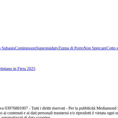
 Subasio
Comingsoon
Superguidatv
Zuppa di Porro
Non Sprecare
Cotto 
tigiano in Fiera 2025
va 03976881007 - Tutti i diritti riservati - Per la pubblicità Mediamon
o ai contenuti e ai dati personali trasmessi e/o riprodotti è vietata ogni 
zi automatizzati di data scraping.