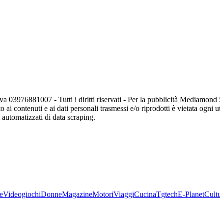
va 03976881007 - Tutti i diritti riservati - Per la pubblicità Mediamon
o ai contenuti e ai dati personali trasmessi e/o riprodotti è vietata ogni 
zi automatizzati di data scraping.
e
Videogiochi
Donne
Magazine
Motori
Viaggi
Cucina
Tgtech
E-Planet
Cult