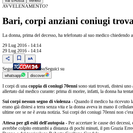
Val d'Aosta
Veneto
AVVELENAMENTO?
Bari, corpi anziani coniugi trova
La donna, prima del decesso, ha telefonato al suo medico chiedendo a
29 Lug 2016 - 14:14
29 Lug 2016 - 14:14
Segui
su
Seguici su
whatsapp
discover
I corpi di una
coppia di coniugi 70enni
sono stati trovati, distesi uno
allertato dal medico curante: prima di morire, infatti, la donna ha te
Sui corpi nessun segno di violenza -
Quando il medico ha ricevuto la t
erano già distesi a terra senza vita e la donna aveva in mano il cellula
ultime ore se ne è avuta notizia. Sui corpi dei coniugi 70enni non c'er
Attesa per gli esiti dell'autopsia -
Per accertare le cause dei decessi,
avrebbe colpito entrambi a distanza di pochi minuti, il pm Grazia Errede