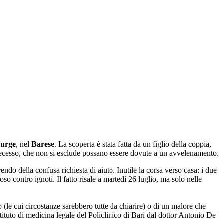
Murge
, nel
Barese
. La scoperta è stata fatta da un figlio della coppia,
l decesso, che non si esclude possano essere dovute a un avvelenamento.
ndo della confusa richiesta di aiuto. Inutile la corsa verso casa: i due
so contro ignoti. Il fatto risale a martedì 26 luglio, ma solo nelle
(le cui circostanze sarebbero tutte da chiarire) o di un malore che
stituto di medicina legale del Policlinico di Bari dal dottor Antonio De