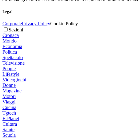
Legal
Corporate
Privacy Policy
Cookie Policy
Sezioni
Cronaca
Mondo
Economia
Politica
Spettacolo
Televisione
People
Lifestyle
Videogiochi
Donne
Magazine
Motori
Viaggi
Cucina
Tgtech
E-Planet
Cultura
Salute
Scuola