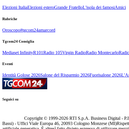
Elezioni Italia
Elezioni estero
Grande Fratello
L'isola dei famosi
Amici
Rubriche
Oroscopo
#tgcom24amarcord
Tgcom24 Consiglia
Mediaset Infinity
R101
Radio 105
Virgin Radio
Radio Montecarlo
Radio
Eventi
Identità Golose 2026
Salone del Risparmio 2026
Fuorisalone 2026
L'Ar
Seguici su
Copyright © 1999-
2026
RTI S.p.A. Business Digital - P.I
Bassi) - Uffici Viale Europa 46, 20093 Cologno Monzese (MI)
Rispett
artificiale generativa. È altresì fatto divieto espresso di utilizzare mez