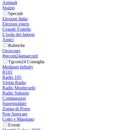
Animali
Spazio
Speciali
Elezioni Italia
Elezioni estero
Grande Fratello
L'isola dei famosi
Amici
Rubriche
Oroscopo
#tgcom24amarcord
Tgcom24 Consiglia
Mediaset Infinity
R101
Radio 105
Virgin Radio
Radio Montecarlo
Radio Subasio
Comingsoon
Superguidatv
Zuppa di Porro
Non Sprecare
Cotto e Mangiato
Eventi