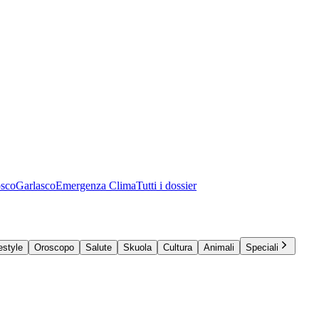
osco
Garlasco
Emergenza Clima
Tutti i dossier
estyle
Oroscopo
Salute
Skuola
Cultura
Animali
Speciali