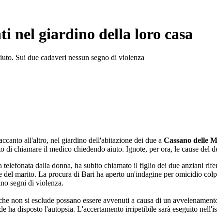
ti nel giardino della loro casa
iuto. Sui due cadaveri nessun segno di violenza
 accanto all'altro, nel giardino dell'abitazione dei due a
Cassano delle 
ntato di chiamare il medico chiedendo aiuto. Ignote, per ora, le cause de
elefonata dalla donna, ha subito chiamato il figlio dei due anziani rifere
re del marito. La procura di Bari ha aperto un'indagine per omicidio colpo
ano segni di violenza.
 che non si esclude possano essere avvenuti a causa di un avvelenamento 
 ha disposto l'autopsia. L'accertamento irripetibile sarà eseguito nell'i