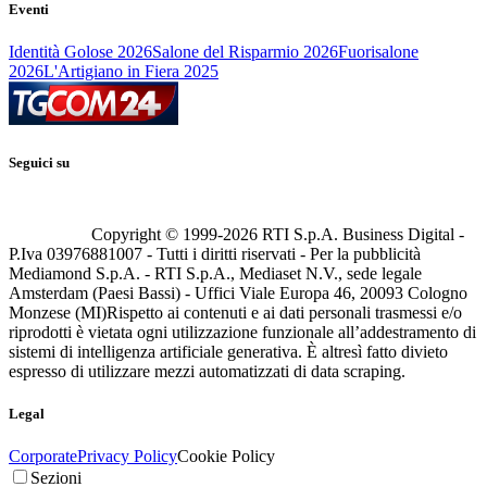
Eventi
Identità Golose 2026
Salone del Risparmio 2026
Fuorisalone
2026
L'Artigiano in Fiera 2025
Seguici su
Copyright © 1999-
2026
RTI S.p.A. Business Digital -
P.Iva 03976881007 - Tutti i diritti riservati - Per la pubblicità
Mediamond S.p.A. - RTI S.p.A., Mediaset N.V., sede legale
Amsterdam (Paesi Bassi) - Uffici Viale Europa 46, 20093 Cologno
Monzese (MI)
Rispetto ai contenuti e ai dati personali trasmessi e/o
riprodotti è vietata ogni utilizzazione funzionale all’addestramento di
sistemi di intelligenza artificiale generativa. È altresì fatto divieto
espresso di utilizzare mezzi automatizzati di data scraping.
Legal
Corporate
Privacy Policy
Cookie Policy
Sezioni