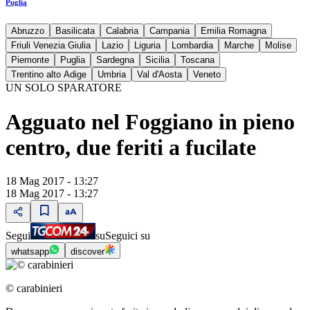
Puglia
Abruzzo
Basilicata
Calabria
Campania
Emilia Romagna
Friuli Venezia Giulia
Lazio
Liguria
Lombardia
Marche
Molise
Piemonte
Puglia
Sardegna
Sicilia
Toscana
Trentino alto Adige
Umbria
Val d'Aosta
Veneto
UN SOLO SPARATORE
Agguato nel Foggiano in pieno
centro, due feriti a fucilate
18 Mag 2017 - 13:27
18 Mag 2017 - 13:27
Segui
su
Seguici su
whatsapp
discover
© carabinieri