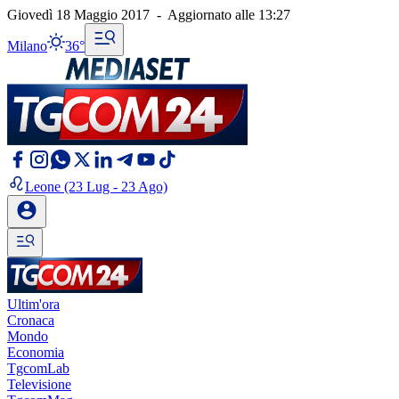
Giovedì 18 Maggio 2017
-
Aggiornato alle
13:27
Milano
36°
Leone
(23 Lug - 23 Ago)
Ultim'ora
Cronaca
Mondo
Economia
TgcomLab
Televisione