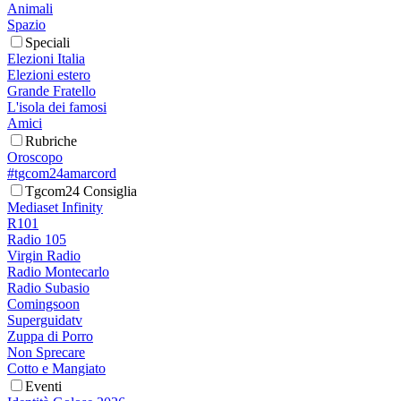
Animali
Spazio
Speciali
Elezioni Italia
Elezioni estero
Grande Fratello
L'isola dei famosi
Amici
Rubriche
Oroscopo
#tgcom24amarcord
Tgcom24 Consiglia
Mediaset Infinity
R101
Radio 105
Virgin Radio
Radio Montecarlo
Radio Subasio
Comingsoon
Superguidatv
Zuppa di Porro
Non Sprecare
Cotto e Mangiato
Eventi