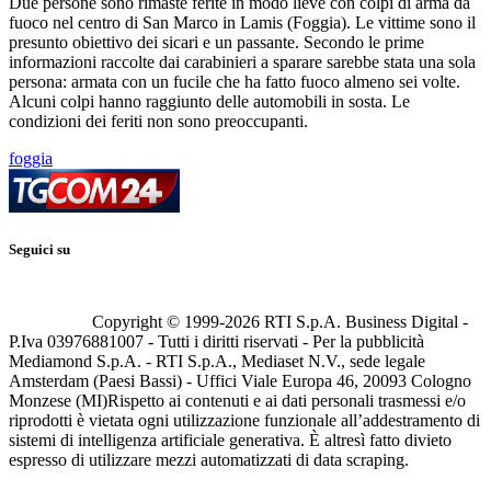
Due persone sono rimaste ferite in modo lieve con colpi di arma da
fuoco nel centro di San Marco in Lamis (Foggia). Le vittime sono il
presunto obiettivo dei sicari e un passante. Secondo le prime
informazioni raccolte dai carabinieri a sparare sarebbe stata una sola
persona: armata con un fucile che ha fatto fuoco almeno sei volte.
Alcuni colpi hanno raggiunto delle automobili in sosta. Le
condizioni dei feriti non sono preoccupanti.
foggia
Seguici su
Copyright © 1999-
2026
RTI S.p.A. Business Digital -
P.Iva 03976881007 - Tutti i diritti riservati - Per la pubblicità
Mediamond S.p.A. - RTI S.p.A., Mediaset N.V., sede legale
Amsterdam (Paesi Bassi) - Uffici Viale Europa 46, 20093 Cologno
Monzese (MI)
Rispetto ai contenuti e ai dati personali trasmessi e/o
riprodotti è vietata ogni utilizzazione funzionale all’addestramento di
sistemi di intelligenza artificiale generativa. È altresì fatto divieto
espresso di utilizzare mezzi automatizzati di data scraping.