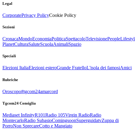
Legal
Corporate
Privacy Policy
Cookie Policy
Sezioni
Cronaca
Mondo
Economia
Politica
Spettacolo
Televisione
People
Lifestyl
Planet
Cultura
Salute
Scuola
Animali
Spazio
Speciali
Elezioni Italia
Elezioni estero
Grande Fratello
L'isola dei famosi
Amici
Rubriche
Oroscopo
#tgcom24amarcord
Tgcom24 Consiglia
Mediaset Infinity
R101
Radio 105
Virgin Radio
Radio
Montecarlo
Radio Subasio
Comingsoon
Superguidatv
Zuppa di
Porro
Non Sprecare
Cotto e Mangiato