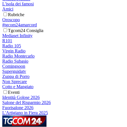
L'isola dei famosi
Amici
Rubriche
Oroscopo
#tgcom24amarcord
Tgcom24 Consiglia
Mediaset Infinity
R101
Radio 105
Virgin Radio
Radio Montecarlo
Radio Subasio
Comingsoon
Superguidatv
Zuppa di Porro
Non Sprecare
Cotto e Mangiato
Eventi
Identità Golose 2026
Salone del Risparmio 2026
Fuorisalone 2026
L'Artigiano in Fiera 2025