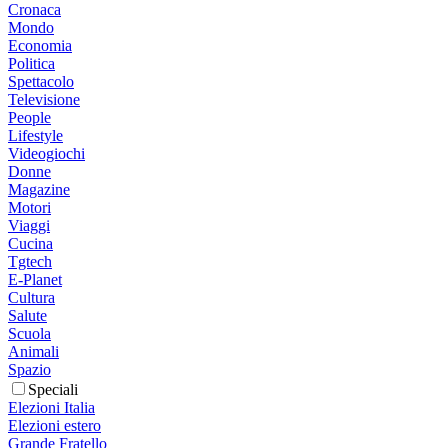
Cronaca
Mondo
Economia
Politica
Spettacolo
Televisione
People
Lifestyle
Videogiochi
Donne
Magazine
Motori
Viaggi
Cucina
Tgtech
E-Planet
Cultura
Salute
Scuola
Animali
Spazio
Speciali
Elezioni Italia
Elezioni estero
Grande Fratello