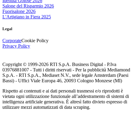
Identità Golose 2026
Salone del Risparmio 2026
Fuorisalone 2026
L'Artigiano in Fiera 2025
Legal
Corporate
Cookie Policy
Privacy Policy
Copyright © 1999-
2026
RTI S.p.A. Business Digital - P.Iva
03976881007 - Tutti i diritti riservati - Per la pubblicità Mediamond
S.p.A. - RTI S.p.A., Mediaset N.V., sede legale Amsterdam (Paesi
Bassi) - Uffici Viale Europa 46, 20093 Cologno Monzese (MI)
Rispetto ai contenuti e ai dati personali trasmessi e/o riprodotti è
vietata ogni utilizzazione funzionale all’addestramento di sistemi di
intelligenza artificiale generativa. È altresì fatto divieto espresso di
utilizzare mezzi automatizzati di data scraping.