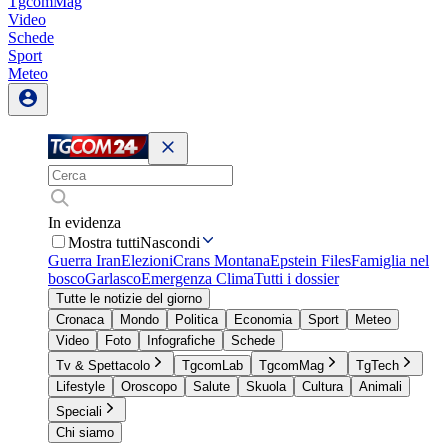
TgcomMag
Video
Schede
Sport
Meteo
In evidenza
Mostra tutti
Nascondi
Guerra Iran
Elezioni
Crans Montana
Epstein Files
Famiglia nel
bosco
Garlasco
Emergenza Clima
Tutti i dossier
Tutte le notizie del giorno
Cronaca
Mondo
Politica
Economia
Sport
Meteo
Video
Foto
Infografiche
Schede
Tv & Spettacolo
TgcomLab
TgcomMag
TgTech
Lifestyle
Oroscopo
Salute
Skuola
Cultura
Animali
Speciali
Chi siamo