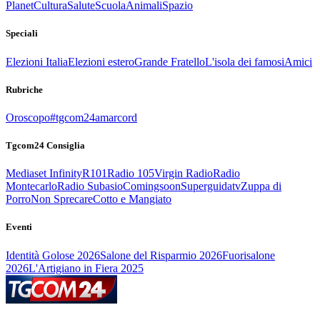
Planet
Cultura
Salute
Scuola
Animali
Spazio
Speciali
Elezioni Italia
Elezioni estero
Grande Fratello
L'isola dei famosi
Amici
Rubriche
Oroscopo
#tgcom24amarcord
Tgcom24 Consiglia
Mediaset Infinity
R101
Radio 105
Virgin Radio
Radio
Montecarlo
Radio Subasio
Comingsoon
Superguidatv
Zuppa di
Porro
Non Sprecare
Cotto e Mangiato
Eventi
Identità Golose 2026
Salone del Risparmio 2026
Fuorisalone
2026
L'Artigiano in Fiera 2025