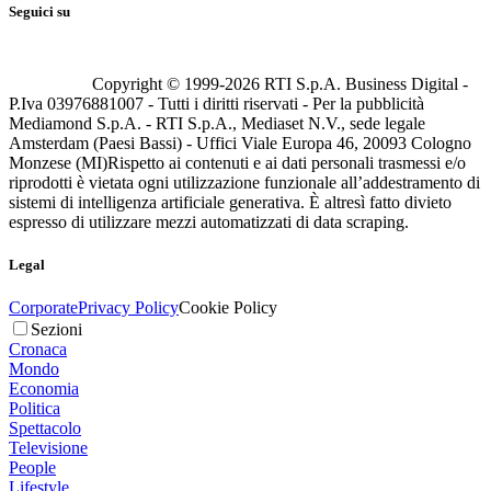
Seguici su
Copyright © 1999-
2026
RTI S.p.A. Business Digital -
P.Iva 03976881007 - Tutti i diritti riservati - Per la pubblicità
Mediamond S.p.A. - RTI S.p.A., Mediaset N.V., sede legale
Amsterdam (Paesi Bassi) - Uffici Viale Europa 46, 20093 Cologno
Monzese (MI)
Rispetto ai contenuti e ai dati personali trasmessi e/o
riprodotti è vietata ogni utilizzazione funzionale all’addestramento di
sistemi di intelligenza artificiale generativa. È altresì fatto divieto
espresso di utilizzare mezzi automatizzati di data scraping.
Legal
Corporate
Privacy Policy
Cookie Policy
Sezioni
Cronaca
Mondo
Economia
Politica
Spettacolo
Televisione
People
Lifestyle