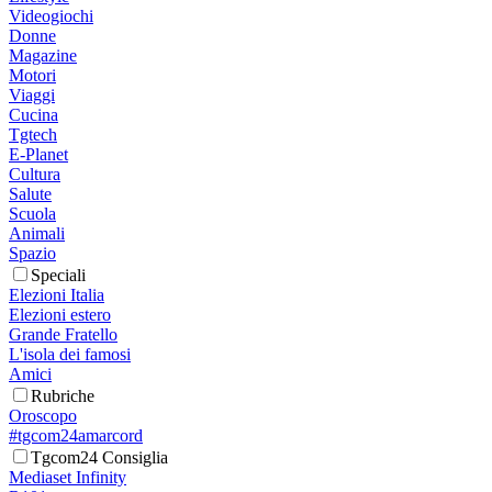
Videogiochi
Donne
Magazine
Motori
Viaggi
Cucina
Tgtech
E-Planet
Cultura
Salute
Scuola
Animali
Spazio
Speciali
Elezioni Italia
Elezioni estero
Grande Fratello
L'isola dei famosi
Amici
Rubriche
Oroscopo
#tgcom24amarcord
Tgcom24 Consiglia
Mediaset Infinity