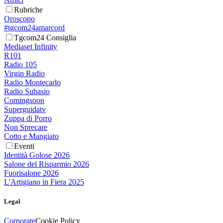
Rubriche
Oroscopo
#tgcom24amarcord
Tgcom24 Consiglia
Mediaset Infinity
R101
Radio 105
Virgin Radio
Radio Montecarlo
Radio Subasio
Comingsoon
Superguidatv
Zuppa di Porro
Non Sprecare
Cotto e Mangiato
Eventi
Identità Golose 2026
Salone del Risparmio 2026
Fuorisalone 2026
L'Artigiano in Fiera 2025
Legal
Corporate
Cookie Policy