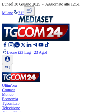
Lunedì 30 Giugno 2025
-
Aggiornato alle
12:51
Milano
31°
Leone
(23 Lug - 23 Ago)
Ultim'ora
Cronaca
Mondo
Economia
TgcomLab
Televisione