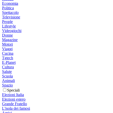
Economia
Politica
Spettacolo
Televisione
People
Lifestyle
Videogiochi
Donne
Magazine
Motori
Viaggi
Cucina
Tgtech
E-Planet
Cultura
Salute
Scuola
Animali
Spazio
Speciali
Elezioni Italia
Elezioni estero
Grande Fratello
L'isola dei famosi
Amici