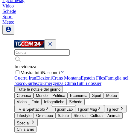
TgcomMag
Video
Schede
Sport
Meteo
In evidenza
Mostra tutti
Nascondi
Guerra Iran
Elezioni
Crans Montana
Epstein Files
Famiglia nel
bosco
Garlasco
Emergenza Clima
Tutti i dossier
Tutte le notizie del giorno
Cronaca
Mondo
Politica
Economia
Sport
Meteo
Video
Foto
Infografiche
Schede
Tv & Spettacolo
TgcomLab
TgcomMag
TgTech
Lifestyle
Oroscopo
Salute
Skuola
Cultura
Animali
Speciali
Chi siamo