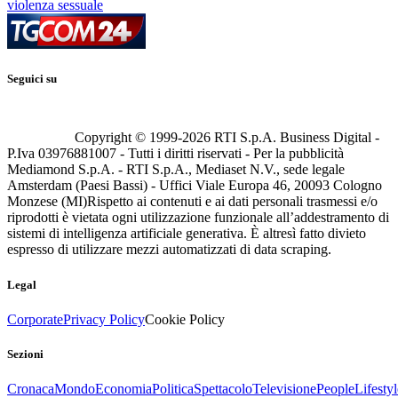
violenza sessuale
Seguici su
Copyright © 1999-
2026
RTI S.p.A. Business Digital -
P.Iva 03976881007 - Tutti i diritti riservati - Per la pubblicità
Mediamond S.p.A. - RTI S.p.A., Mediaset N.V., sede legale
Amsterdam (Paesi Bassi) - Uffici Viale Europa 46, 20093 Cologno
Monzese (MI)
Rispetto ai contenuti e ai dati personali trasmessi e/o
riprodotti è vietata ogni utilizzazione funzionale all’addestramento di
sistemi di intelligenza artificiale generativa. È altresì fatto divieto
espresso di utilizzare mezzi automatizzati di data scraping.
Legal
Corporate
Privacy Policy
Cookie Policy
Sezioni
Cronaca
Mondo
Economia
Politica
Spettacolo
Televisione
People
Lifestyl